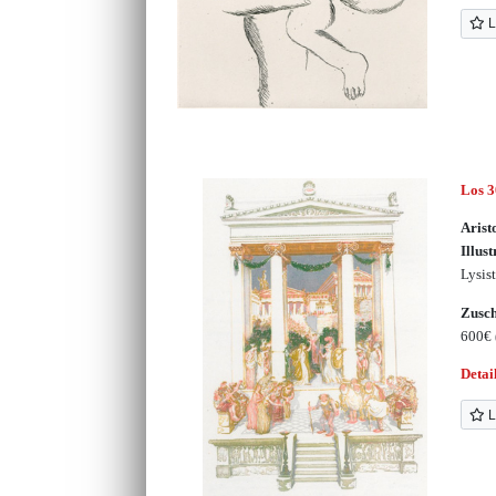
L
Los 
Arist
Illust
Lysist
Zusc
600€
Detai
L