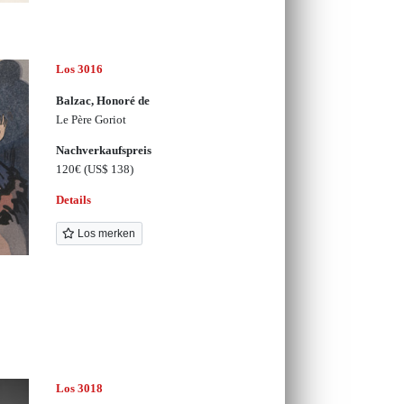
Los 3016
Balzac, Honoré de
Le Père Goriot
Nachverkaufspreis
120€
(US$ 138)
Details
Los merken
Los 3018