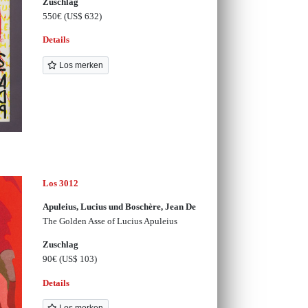
Zuschlag
550€
(US$ 632)
Details
Los merken
Los 3012
Apuleius, Lucius und Boschère, Jean De
The Golden Asse of Lucius Apuleius
Zuschlag
90€
(US$ 103)
Details