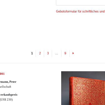
Gebotsformular für schriftliches und
Next
1
2
3
...
9
3001
rmann, Peter
sellschaft
erkaufspreis
(US$ 230)