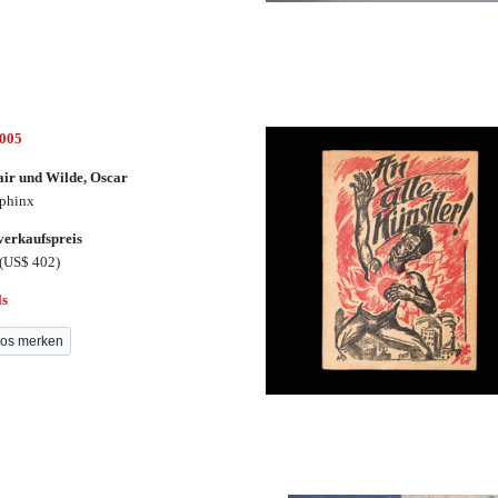
3005
air und Wilde, Oscar
phinx
erkaufspreis
(US$ 402)
ls
os merken