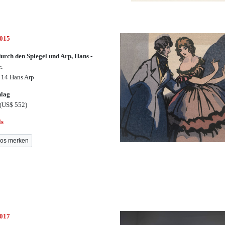
3015
urch den Spiegel und Arp, Hans -
r.
 14 Hans Arp
hlag
(US$ 552)
ls
os merken
3017