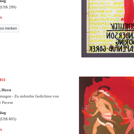
hlag
(US$ 299)
ls
os merken
3011
, Horst
rungen - Zu siebzehn Gedichten von
e Pavese
hlag
(US$ 805)
ls