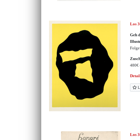
Los 
Geh d
Illust
Folge
Zusc
480€
Detai
L
Los 