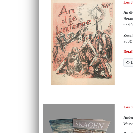
Los 
An di
Herau
und 9
Zusc
800€
Detai
L
Los 
Ander
Wasse