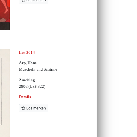
Los merken
Los 3014
Arp, Hans
Muscheln und Schirme
Zuschlag
280€
(US$ 322)
Details
Los merken