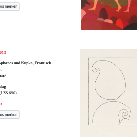
os merken
3013
ophanes und Kupka, Frantisek -
r.
ratè
hlag
(US$ 690)
ls
os merken