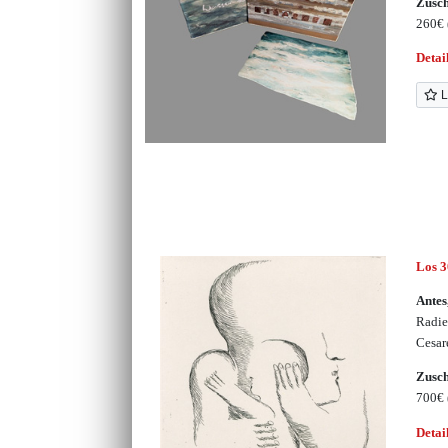
Zusc
260€
Detai
L
Los 
Antes
Radie
Cesar
Zusc
700€
Detai