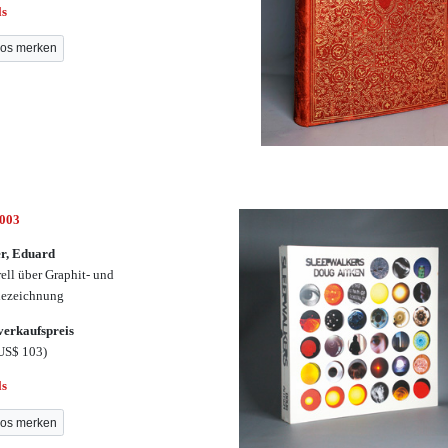
ls
os merken
3003
r, Eduard
ell über Graphit- und
hezeichnung
erkaufspreis
US$ 103)
ls
os merken