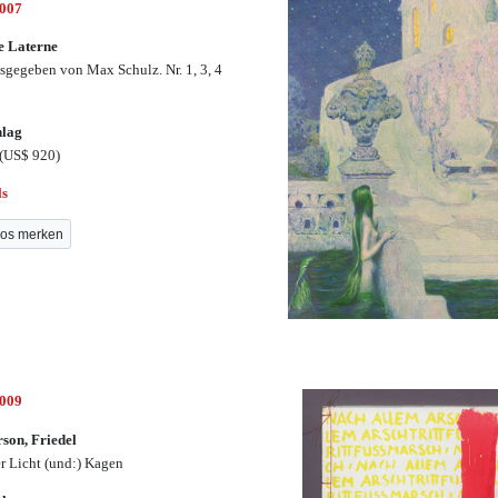
3007
e Laterne
sgegeben von Max Schulz. Nr. 1, 3, 4
hlag
(US$ 920)
ls
os merken
3009
son, Friedel
r Licht (und:) Kagen