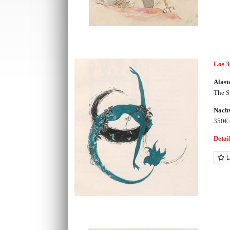
Los 
Alast
The S
Nachv
350€
Detai
L