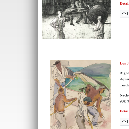
Detai
L
Los 
Aigne
Aquar
Tusc
Nachv
90€
(
Detai
L