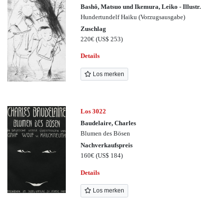
Bashô, Matsuo und Ikemura, Leiko - Illustr.
Hundertundelf Haiku (Vorzugsausgabe)
Zuschlag
220€
(US$ 253)
Details
Los merken
Los 3022
Baudelaire, Charles
Blumen des Bösen
Nachverkaufspreis
160€
(US$ 184)
Details
Los merken