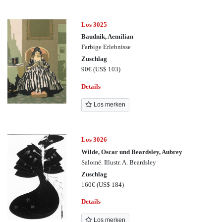
Los 3025
Baudnik, Aemilian
Farbige Erlebnisse
Zuschlag
90€
(US$ 103)
Details
Los merken
Los 3026
Wilde, Oscar und Beardsley, Aubrey
Salomé. Illustr. A. Beardsley
Zuschlag
160€
(US$ 184)
Details
Los merken