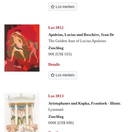
Los merken
Los 3012
Apuleius, Lucius und Boschère, Jean De
The Golden Asse of Lucius Apuleius
Zuschlag
90€
(US$ 103)
Details
Los merken
Los 3013
Aristophanes und Kupka, Frantisek - Illustr.
Lysistratè
Zuschlag
600€
(US$ 690)