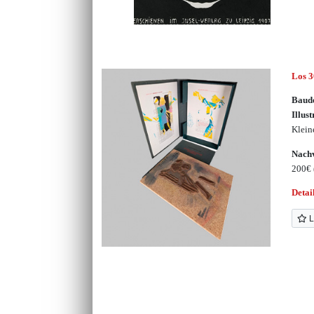
Los 
Baude
Illust
Klein
Nachv
200€
Detai
L