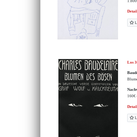
1.80
Detai
L
Los 
Baude
Blume
Nachv
160€
Detai
L