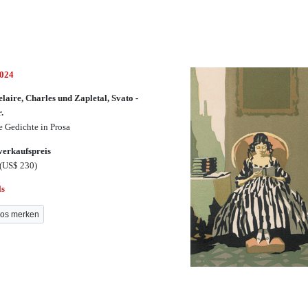
3024
laire, Charles und Zapletal, Svato -
r.
e Gedichte in Prosa
erkaufspreis
(US$ 230)
ls
os merken