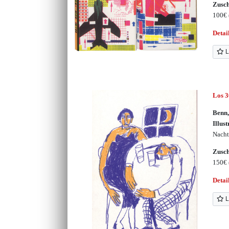
Zusc
100€
Detai
L
Los 
Benn,
Illust
Nacht
Zusc
150€
Detai
L