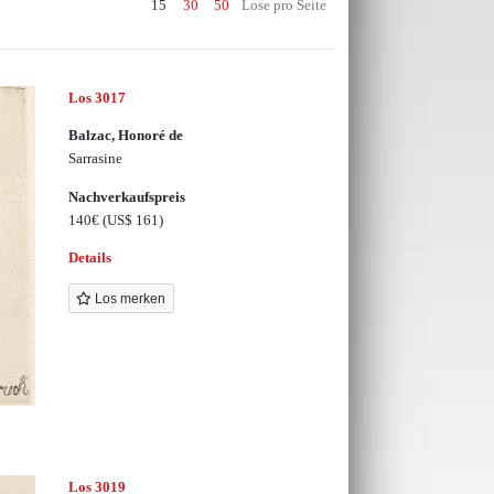
15
30
50
Lose pro Seite
Los 3017
Balzac, Honoré de
Sarrasine
Nachverkaufspreis
140€
(US$ 161)
Details
Los merken
Los 3019