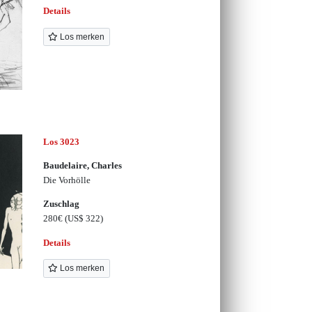
Details
Los merken
Los 3023
Baudelaire, Charles
Die Vorhölle
Zuschlag
280€
(US$ 322)
Details
Los merken