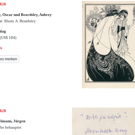
3026
, Oscar und Beardsley, Aubrey
. Illustr. A. Beardsley
hlag
(US$ 184)
ls
os merken
3028
elmann, Jürgen
abe behauptet