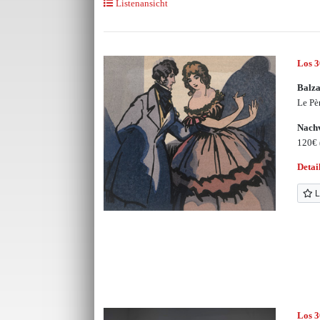
Listenansicht
Los 
Balza
Le Pè
Nachv
120€
Detai
L
Los 