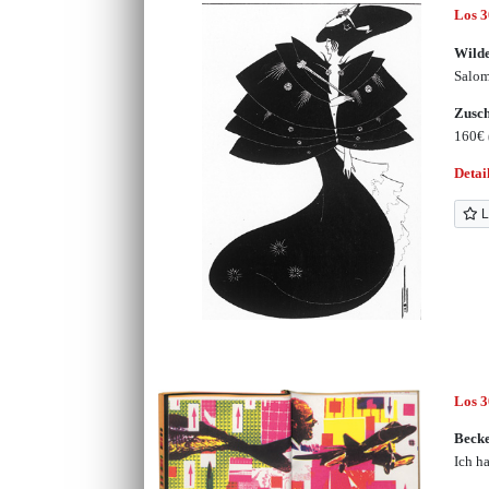
Los 
Wilde
Salomé
Zusc
160€
Detai
L
Los 
Beck
Ich h