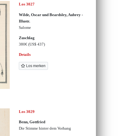
Los 3027
Wilde, Oscar und Beardsley, Aubrey -
Illustr.
Salome
Zuschlag
380€
(US$ 437)
Details
Los merken
Los 3029
Benn, Gottfried
Die Stimme hinter dem Vorhang