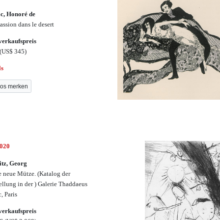
c, Honoré de
assion dans le desert
erkaufspreis
(US$ 345)
ls
os merken
3020
itz, Georg
 neue Mütze. (Katalog der
ellung in der ) Galerie Thaddaeus
, Paris
erkaufspreis