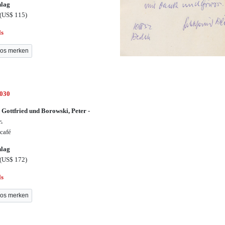
hlag
(US$ 115)
ls
os merken
3030
 Gottfried und Borowski, Peter -
r.
café
hlag
(US$ 172)
ls
os merken