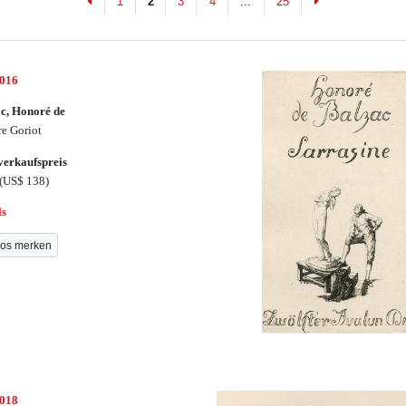
Previous
Next
1
2
3
4
...
25
3016
c, Honoré de
re Goriot
erkaufspreis
(US$ 138)
ls
os merken
3018