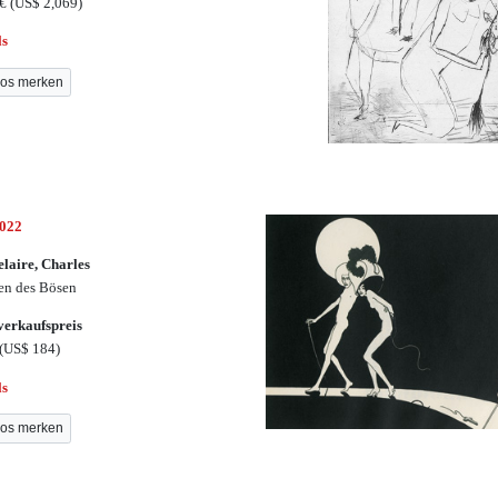
0€
(US$ 2,069)
ls
os merken
3022
laire, Charles
n des Bösen
erkaufspreis
(US$ 184)
ls
os merken