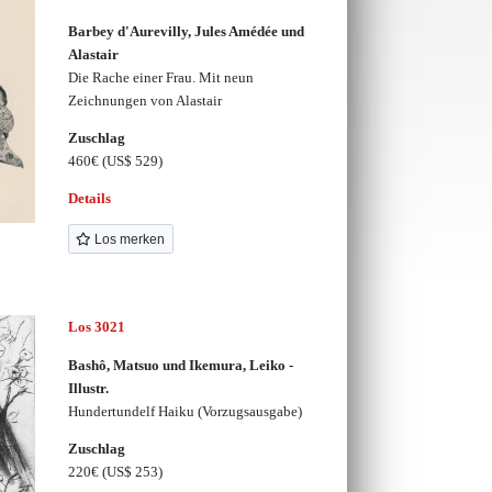
Barbey d'Aurevilly, Jules Amédée und
Alastair
Die Rache einer Frau. Mit neun
Zeichnungen von Alastair
Zuschlag
460€
(US$ 529)
Details
Los merken
Los 3021
Bashô, Matsuo und Ikemura, Leiko -
Illustr.
Hundertundelf Haiku (Vorzugsausgabe)
Zuschlag
220€
(US$ 253)