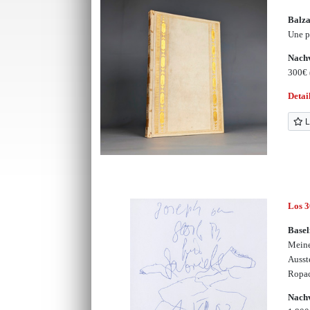
Balza
Une p
Nachv
300€
Detai
L
Los 
Basel
Meine
Ausst
Ropac
Nachv