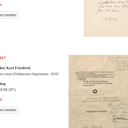
ls
os merken
2617
kel, Karl Friedrich
 an einen Feldmesser-Aspiranten. 1818
hlag
(US$ 287)
ls
os merken