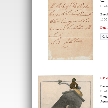
Welli
Brief
Zusc
110€
Detai
L
Los 
Bayro
Brief 
Burgt
Aquar