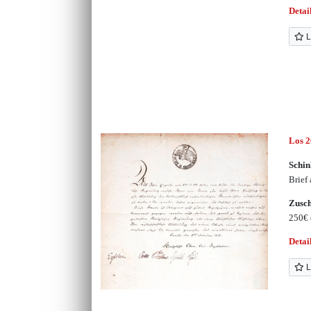
Detai
L
Los 
Schin
Brief
Zusc
250€
Detai
L