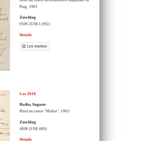
Prag. 1901
Zuschlag
950€
(US$ 1,092)
Details
Los merken
Los 2616
Rodin, Auguste
Brief an einen "Maître". 1903
Zuschlag
400€
(US$ 460)
Details