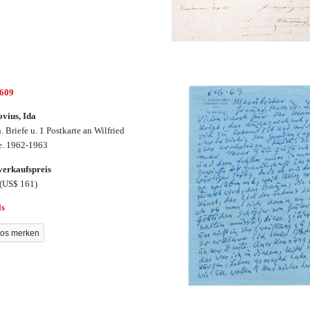
2609
vius, Ida
. Briefe u. 1 Postkarte an Wilfried
. 1962-1963
erkaufspreis
(US$ 161)
ls
os merken