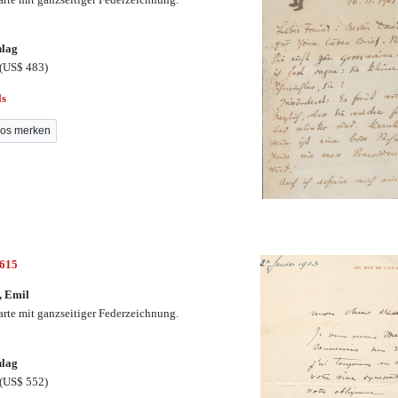
hlag
(US$ 483)
ls
os merken
2615
, Emil
arte mit ganzseitiger Federzeichnung.
hlag
(US$ 552)