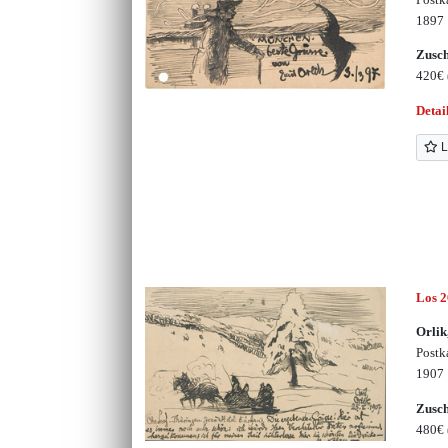
1897
Zusc
420€
Detai
L
Los 
Orlik
Postk
1907
Zusc
480€