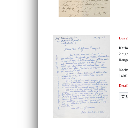
Los 
Kerko
2 eigh
Range
Nachv
140€
Detai
L