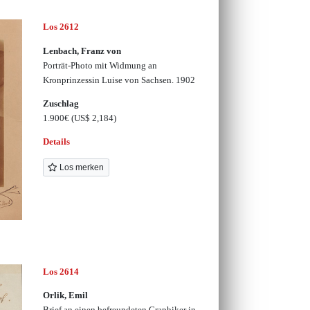
Los 2612
Lenbach, Franz von
Porträt-Photo mit Widmung an
Kronprinzessin Luise von Sachsen. 1902
Zuschlag
1.900€
(US$ 2,184)
Details
Los merken
Los 2614
Orlik, Emil
Brief an einen befreundeten Graphiker in