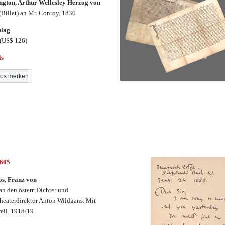
ngton, Arthur Wellesley Herzog von
 (Billet) an Mr. Conroy. 1830
hlag
(US$ 126)
ls
os merken
2605
s, Franz von
an den österr. Dichter und
heaterdirektor Anton Wildgans. Mit
ell. 1918/19