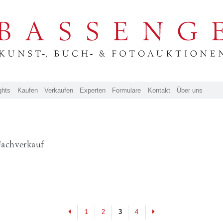
ghts
Kaufen
Verkaufen
Experten
Formulare
Kontakt
Über uns
Nachverkauf
Previous
Next
1
2
3
4