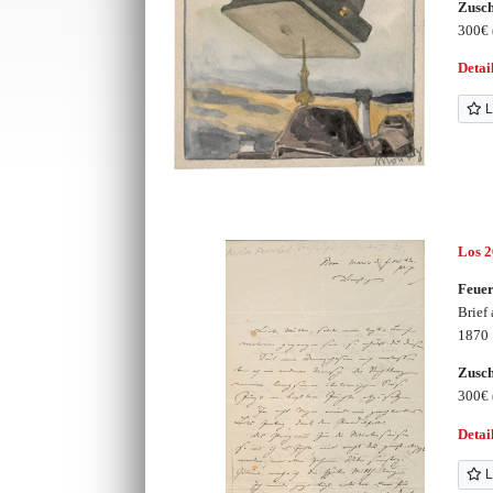
Zusc
300€
Detai
L
Los 
Feuer
Brief
1870
Zusc
300€
Detai
L