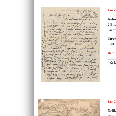
Los 
Kubin
2 Bri
Giert
Zusc
600€
Detai
L
Los 
Orlik
Postk