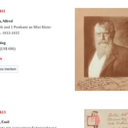
2611
, Alfred
efe und 1 Postkarte an Mizi Klein-
h. 1933-1935
hlag
(US$ 690)
ls
os merken
2613
, Emil
arte mit ganzseitiger Federzeichnung.