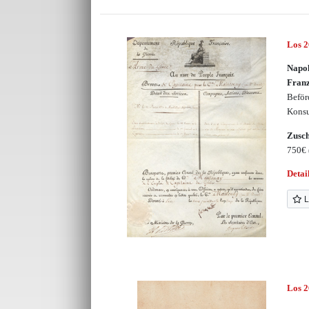
Los 
Napol
Fran
Beför
Konsu
Zusc
750€
Detai
L
Los 