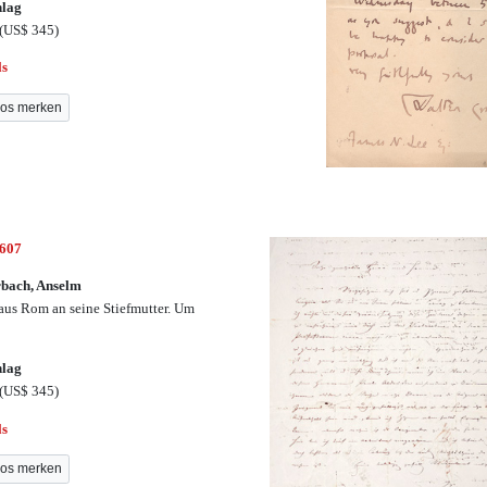
hlag
(US$ 345)
ls
os merken
2607
bach, Anselm
 aus Rom an seine Stiefmutter. Um
hlag
(US$ 345)
ls
os merken