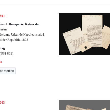
2601
eon I. Bonaparte, Kaiser der
zosen
derungs-Urkunde Napoleons als 1.
l der Republik. 1803
hlag
(US$ 862)
ls
os merken
2603