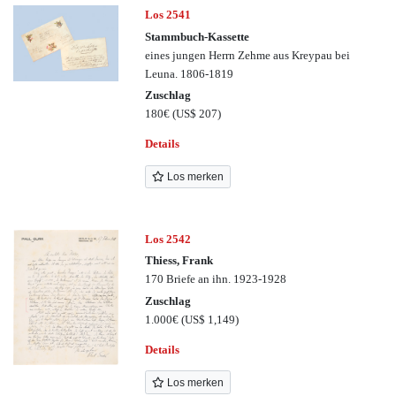
Los 2541
Stammbuch-Kassette
eines jungen Herrn Zehme aus Kreypau bei
Leuna. 1806-1819
Zuschlag
180€
(US$ 207)
Details
Los merken
Los 2542
Thiess, Frank
170 Briefe an ihn. 1923-1928
Zuschlag
1.000€
(US$ 1,149)
Details
Los merken