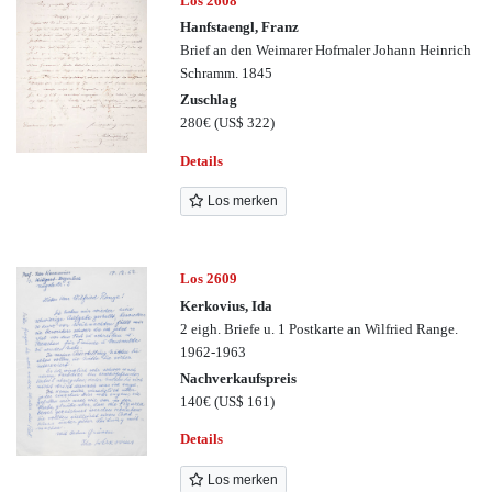
Los 2608
Hanfstaengl, Franz
Brief an den Weimarer Hofmaler Johann Heinrich
Schramm. 1845
Zuschlag
280€
(US$ 322)
Details
Los merken
Los 2609
Kerkovius, Ida
2 eigh. Briefe u. 1 Postkarte an Wilfried Range.
1962-1963
Nachverkaufspreis
140€
(US$ 161)
Details
Los merken