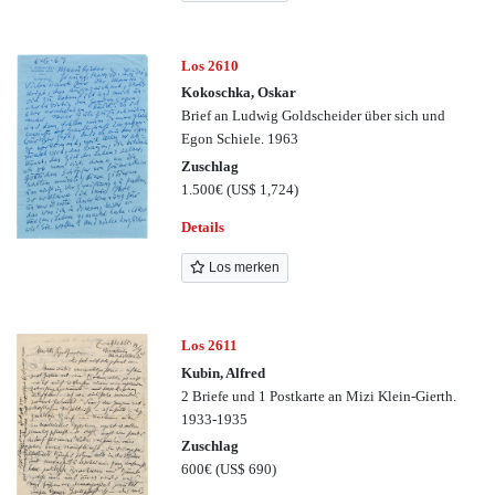
Los 2610
Kokoschka, Oskar
Brief an Ludwig Goldscheider über sich und
Egon Schiele. 1963
Zuschlag
1.500€
(US$ 1,724)
Details
Los merken
Los 2611
Kubin, Alfred
2 Briefe und 1 Postkarte an Mizi Klein-Gierth.
1933-1935
Zuschlag
600€
(US$ 690)