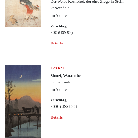
Der Weise Koshohei, der eine Ziege in Stein
verwandelt
Im Archiv
Zuschlag
80€
(US$ 92)
Details
Los 671
Shotei, Watanabe
Ôume Kaidô
Im Archiv
Zuschlag
800€
(US$ 920)
Details