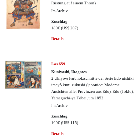
Rüstung auf einem Thron)
Im Archiv
Zuschlag
180€
(US$ 207)
Details
Los 659
Kuniyoshi, Utagawa
2 Ukiyo-e Farbholzschnitte der Serie Edo nishiki
imayô kuni-zukushi (japonice: Moderne
Ansichten aller Provinzen aus Edo). Edo (Tokio),
Yamaguchi-ya Tôbei, um 1852
Im Archiv
Zuschlag
100€
(US$ 115)
Details