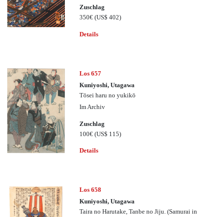
Zuschlag
350€
(US$ 402)
Details
Los 657
Kuniyoshi, Utagawa
Tōsei haru no yukikō
Im Archiv
Zuschlag
100€
(US$ 115)
Details
Los 658
Kuniyoshi, Utagawa
Taira no Harutake, Tanbe no Jiju. (Samurai in