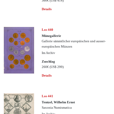
360€
(US$ 414)
Details
Los 440
Münzgallerie
Gallerie sämmtlicher europäischen und ausser-
europäischen Münzen
Im Archiv
Zuschlag
260€
(US$ 299)
Details
Los 441
Tentzel, Wilhelm Ernst
Saxonia Numismatica
Im Archiv