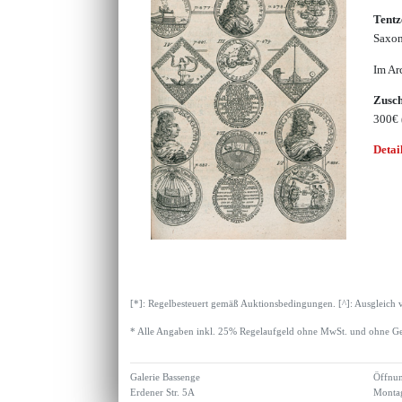
Tentz
Saxon
Im Ar
Zusc
300€
Detai
[*]: Regelbesteuert gemäß Auktionsbedingungen. [^]: Ausgleich 
* Alle Angaben inkl. 25% Regelaufgeld ohne MwSt. und ohne Ge
Galerie Bassenge
Öffnun
Erdener Str. 5A
Montag