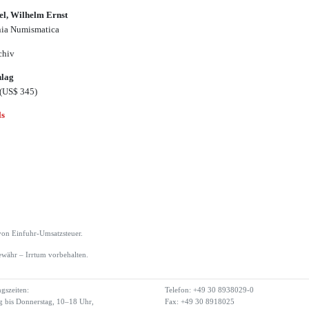
el, Wilhelm Ernst
ia Numismatica
chiv
hlag
(US$ 345)
ls
von Einfuhr-Umsatzsteuer.
währ – Irrtum vorbehalten.
gszeiten:
Telefon: +49 30 8938029-0
 bis Donnerstag, 10–18 Uhr,
Fax: +49 30 8918025