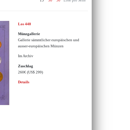
15
30
50
Lose pro Seite
Los 440
Münzgallerie
Gallerie sämmtlicher europäischen und
ausser-europäischen Münzen
Im Archiv
Zuschlag
260€
(US$ 299)
Details