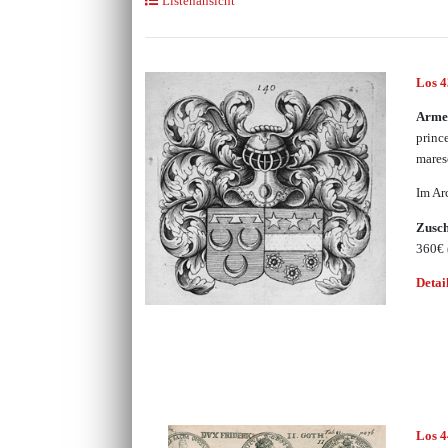
Listenansicht
Los 
Armes
prince
mares
Im Ar
Zusc
360€
Detai
Los 