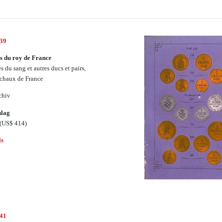
439
 du roy de France
s du sang et autres ducs et pairs,
chaux de France
chiv
hlag
(US$ 414)
ls
441