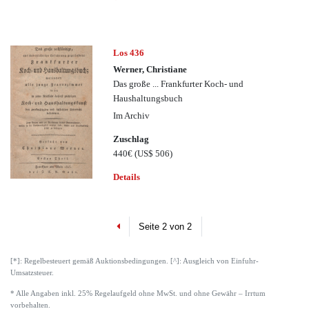
Los 436
Werner, Christiane
Das große ... Frankfurter Koch- und
Haushaltungsbuch
Im Archiv
Zuschlag
440€
(US$ 506)
Details
Previous
Seite 2 von 2
[*]: Regelbesteuert gemäß Auktionsbedingungen. [^]: Ausgleich von Einfuhr-
Umsatzsteuer.
* Alle Angaben inkl. 25% Regelaufgeld ohne MwSt. und ohne Gewähr – Irrtum
vorbehalten.