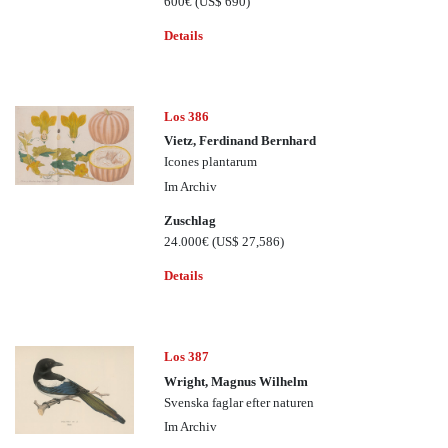
600€
(US$ 690)
Details
Los 386
Vietz, Ferdinand Bernhard
Icones plantarum
Im Archiv
Zuschlag
24.000€
(US$ 27,586)
Details
Los 387
Wright, Magnus Wilhelm
Svenska faglar efter naturen
Im Archiv