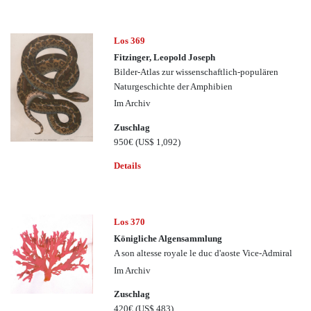
Los 369
Fitzinger, Leopold Joseph
Bilder-Atlas zur wissenschaftlich-populären
Naturgeschichte der Amphibien
Im Archiv
Zuschlag
950€
(US$ 1,092)
Details
Los 370
Königliche Algensammlung
A son altesse royale le duc d'aoste Vice-Admiral
Im Archiv
Zuschlag
420€
(US$ 483)