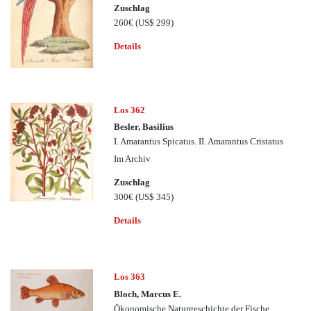
Zuschlag
260€
(US$ 299)
Details
Los 362
Besler, Basilius
I. Amarantus Spicatus. II. Amarantus Cristatus
Im Archiv
Zuschlag
300€
(US$ 345)
Details
Los 363
Bloch, Marcus E.
Ökonomische Naturgeschichte der Fische