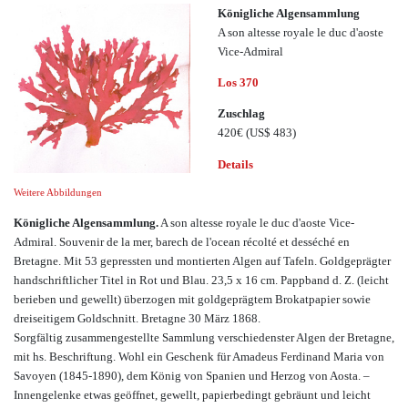
Königliche Algensammlung
A son altesse royale le duc d'aoste
Vice-Admiral
Los 370
Zuschlag
420€
(US$ 483)
Details
Weitere Abbildungen
Königliche Algensammlung.
A son altesse royale le duc d'aoste Vice-
Admiral. Souvenir de la mer, barech de l'ocean récolté et desséché en
Bretagne. Mit 53 gepressten und montierten Algen auf Tafeln. Goldgeprägter
handschriftlicher Titel in Rot und Blau. 23,5 x 16 cm. Pappband d. Z. (leicht
berieben und gewellt) überzogen mit goldgeprägtem Brokatpapier sowie
dreiseitigem Goldschnitt. Bretagne 30 März 1868.
Sorgfältig zusammengestellte Sammlung verschiedenster Algen der Bretagne,
mit hs. Beschriftung. Wohl ein Geschenk für Amadeus Ferdinand Maria von
Savoyen (1845-1890), dem König von Spanien und Herzog von Aosta. –
Innengelenke etwas geöffnet, gewellt, papierbedingt gebräunt und leicht