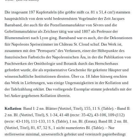
Die insgesamt 197 Kupfertafeln (die größte mißt ca. 81 x 51,4 cm!) stammen
hauptsächlich von dem wohl bedeutendsten Vogelmaler der Zeit Jacques
Barraband, der auch für die Porzellanmanufaktur von Sèvres und die
Gobelinmanufaktur als Zeichner tätig war und 1807 als Professor der
Blumenmalerei nach Lyon ging. Barraband war es auch, der die Dekorationen
füir Napoleons Speisezimmer im Château St. Cloud schuf. Das Werk ist,
zusammen mit den "Perroquets" des Verfassers, einer der Höhepunkte des
französischen Farbstichs der Napoleonischen Ära, in der die Publikation von
Prachtwerken der Ornithologie und Botanik durch das Herrscherhaus
gefordert wurde, die als repräsentative Geschenke für gekrönte Häupter und
wissenschaftliche Institutionen dienten. Über ca. 18 Jahre hinweg erschien
das Werk in Lieferungen, was einige Ungenauigkeiten in der Kollation und
der Tafelzählung erklärt. Das vorliegende Exemplar stimmt jedenfalls mit der
bei Anker gegebenen Kollation überein.
Kollation
: Band I: 2 nn. Blätter (Vortitel, Titel), 155, 11 S. (Table). - Band II:
2 nn. Bl. (Vortitel, Titel), S. 1-34, 41-48 (recte: 35-42), 43-106, 109-(112)
(recte: 43-110), 111-133, 11 S. (Table), 1 nn. Bl. (Errata). Band III: 2 nn. Bl.
(Vortitel, Titel), 81, 67, 52 S., 1 nicht numeriertes Bl. (Table). – Nur
stellenweise minimal, unwesentlich gebräut und vereinzelt papierbedingt