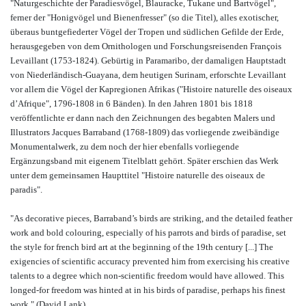
"Naturgeschichte der Paradiesvögel, Blauracke, Tukane und Bartvögel",
ferner der "Honigvögel und Bienenfresser" (so die Titel), alles exotischer,
überaus buntgefiederter Vögel der Tropen und südlichen Gefilde der Erde,
herausgegeben von dem Ornithologen und Forschungsreisenden François
Levaillant (1753-1824). Gebürtig in Paramaribo, der damaligen Hauptstadt
von Niederländisch-Guayana, dem heutigen Surinam, erforschte Levaillant
vor allem die Vögel der Kapregionen Afrikas ("Histoire naturelle des oiseaux
d’Afrique", 1796-1808 in 6 Bänden). In den Jahren 1801 bis 1818
veröffentlichte er dann nach den Zeichnungen des begabten Malers und
Illustrators Jacques Barraband (1768-1809) das vorliegende zweibändige
Monumentalwerk, zu dem noch der hier ebenfalls vorliegende
Ergänzungsband mit eigenem Titelblatt gehört. Später erschien das Werk
unter dem gemeinsamen Haupttitel "Histoire naturelle des oiseaux de
paradis".
"As decorative pieces, Barraband’s birds are striking, and the detailed feather
work and bold colouring, especially of his parrots and birds of paradise, set
the style for french bird art at the beginning of the 19th century [...] The
exigencies of scientific accuracy prevented him from exercising his creative
talents to a degree which non-scientific freedom would have allowed. This
longed-for freedom was hinted at in his birds of paradise, perhaps his finest
work." (David Lank).