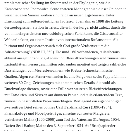
problematischer Stellung im System und in der Phylogenie, wie die
Kamptozoa und Phoronidea. Seine späteren Monographien dieser Gruppen in
verschiedenen Sammelwerken sind reich an neuen Ergebnissen. Unter
Ernennung zum außerordentlichen Professor übernahm er 1898 die Leitung
der zoologischen Station in Triest, die er in der Folge, nicht zuletzt durch die
von ihm eingerichteten meeresbiologischen Ferialkurse, die Gäste aus aller
Welt anlockten, zu einem Institut von internationalem Ruf ausbaute. Als
Initiator und Organisator erwarb sich Cori große Verdienste um die
Adriaforschung" (NDB III, 360). Die rund 160 vorhandenen, teils überaus
akkurat ausgeführten Orig.-Feder- und Bleistiftzeichnungen sind zumeist aus
Kartonblättern herausgeschnitten oder sauber montiert und zeigen zahlreiche
Darstellungen von Meeresbewohnern wie Krebse, Schnecken, Fische,
Quallen, Algen etc. Ferner vorhanden ist eine Folge von sechs Papptafeln mit
weiteren 80 Orig.-Zeichnungen mit anatomischen Details, die wohl als
Druckvorlage dienten, sowie eine Fülle von weiteren Bleistiftzeichnungen
mit Entwürfen und Skizzen auf dünnem Papier und teils erläuterndem Text,
zumeist in beschrifteten Papierumschlägen. Beiliegend ein eigenhändiger
zweiseitiger Brief seines Sohnes
Carl Ferdinand Cori
(1896-1984),
Pharmakologe und Nobelpreisträger, an seine Schwester Margarete,
verheiratete Mainx (1905-2000) zum Tod des Vaters am 31. August 1954.
Datiert Seal Harbor, Maine den 3. September 1954. Auf Briefpapier der