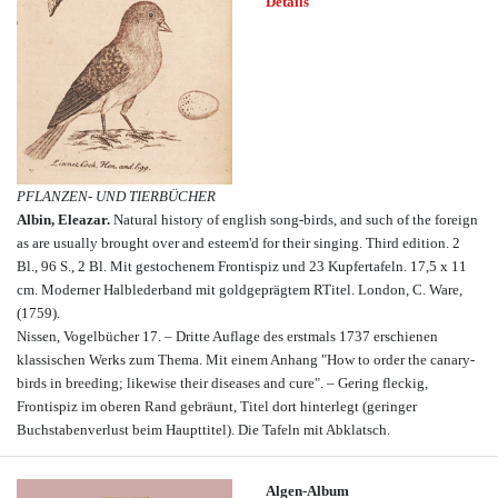
Details
PFLANZEN- UND TIERBÜCHER
Albin, Eleazar.
Natural history of english song-birds, and such of the foreign
as are usually brought over and esteem'd for their singing. Third edition. 2
Bl., 96 S., 2 Bl. Mit gestochenem Frontispiz und 23 Kupfertafeln. 17,5 x 11
cm. Moderner Halblederband mit goldgeprägtem RTitel. London, C. Ware,
(1759).
Nissen, Vogelbücher 17. – Dritte Auflage des erstmals 1737 erschienen
klassischen Werks zum Thema. Mit einem Anhang "How to order the canary-
birds in breeding; likewise their diseases and cure". – Gering fleckig,
Frontispiz im oberen Rand gebräunt, Titel dort hinterlegt (geringer
Buchstabenverlust beim Haupttitel). Die Tafeln mit Abklatsch.
Algen-Album