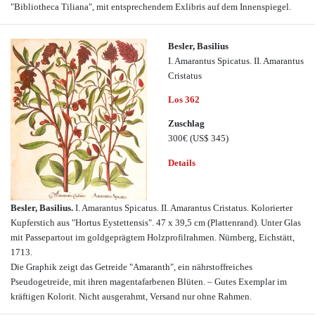
"Bibliotheca Tiliana", mit entsprechendem Exlibris auf dem Innenspiegel.
Besler, Basilius
I. Amarantus Spicatus. II. Amarantus
Cristatus
Los 362
Zuschlag
300€
(US$ 345)
Details
Besler, Basilius.
I. Amarantus Spicatus. II. Amarantus Cristatus. Kolorierter
Kupferstich aus "Hortus Eystettensis". 47 x 39,5 cm (Plattenrand). Unter Glas
mit Passepartout im goldgeprägtem Holzprofilrahmen. Nürnberg, Eichstätt,
1713.
Die Graphik zeigt das Getreide "Amaranth", ein nährstoffreiches
Pseudogetreide, mit ihren magentafarbenen Blüten. – Gutes Exemplar im
kräftigen Kolorit. Nicht ausgerahmt, Versand nur ohne Rahmen.