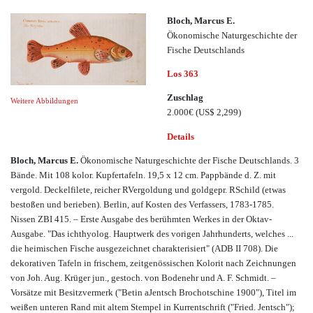
Bloch, Marcus E.
Ökonomische Naturgeschichte der
Fische Deutschlands
Los 363
Zuschlag
Weitere Abbildungen
2.000€
(US$ 2,299)
Details
Bloch, Marcus E.
Ökonomische Naturgeschichte der Fische Deutschlands. 3
Bände. Mit 108 kolor. Kupfertafeln. 19,5 x 12 cm. Pappbände d. Z. mit
vergold. Deckelfilete, reicher RVergoldung und goldgepr. RSchild (etwas
bestoßen und berieben). Berlin, auf Kosten des Verfassers, 1783-1785.
Nissen ZBI 415. – Erste Ausgabe des berühmten Werkes in der Oktav-
Ausgabe. "Das ichthyolog. Hauptwerk des vorigen Jahrhunderts, welches ...
die heimischen Fische ausgezeichnet charakterisiert" (ADB II 708). Die
dekorativen Tafeln in frischem, zeitgenössischen Kolorit nach Zeichnungen
von Joh. Aug. Krüger jun., gestoch. von Bodenehr und A. F. Schmidt. –
Vorsätze mit Besitzvermerk ("Betin aJentsch Brochotschine 1900"), Titel im
weißen unteren Rand mit altem Stempel in Kurrentschrift ("Fried. Jentsch");