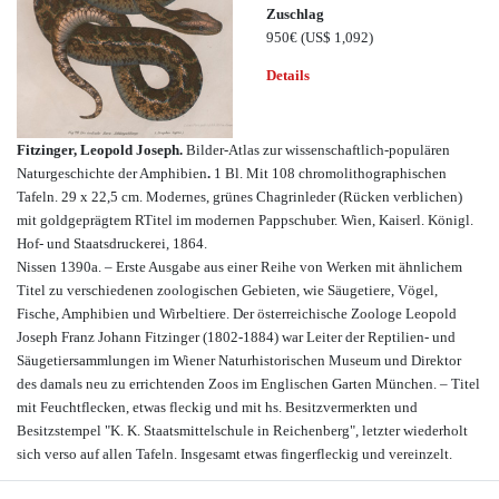
Zuschlag
950€
(US$ 1,092)
Details
Fitzinger, Leopold Joseph.
Bilder-Atlas zur wissenschaftlich-populären
Naturgeschichte der Amphibien
.
1 Bl. Mit 108 chromolithographischen
Tafeln. 29 x 22,5 cm. Modernes, grünes Chagrinleder (Rücken verblichen)
mit goldgeprägtem RTitel im modernen Pappschuber. Wien, Kaiserl. Königl.
Hof- und Staatsdruckerei, 1864.
Nissen 1390a. – Erste Ausgabe aus einer Reihe von Werken mit ähnlichem
Titel zu verschiedenen zoologischen Gebieten, wie Säugetiere, Vögel,
Fische, Amphibien und Wirbeltiere. Der österreichische Zoologe Leopold
Joseph Franz Johann Fitzinger (1802-1884) war Leiter der Reptilien- und
Säugetiersammlungen im Wiener Naturhistorischen Museum und Direktor
des damals neu zu errichtenden Zoos im Englischen Garten München. – Titel
mit Feuchtflecken, etwas fleckig und mit hs. Besitzvermerkten und
Besitzstempel "K. K. Staatsmittelschule in Reichenberg", letzter wiederholt
sich verso auf allen Tafeln. Insgesamt etwas fingerfleckig und vereinzelt.