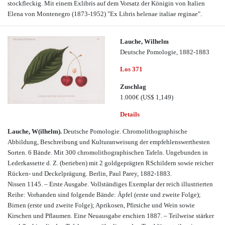
stockfleckig. Mit einem Exlibris auf dem Vorsatz der Königin von Italien
Elena von Montenegro (1873-1952) "Ex Libris helenae italiae reginae".
Lauche, Wilhelm
Deutsche Pomologie, 1882-1883
Los 371
Zuschlag
1.000€
(US$ 1,149)
Details
Lauche, W(ilhelm).
Deutsche Pomologie. Chromolithographische
Abbildung, Beschreibung und Kulturanweisung der empfehlenswerthesten
Sorten. 6 Bände. Mit 300 chromolithographischen Tafeln. Ungebunden in
Lederkassette d. Z. (berieben) mit 2 goldgeprägten RSchildern sowie reicher
Rücken- und Deckelprägung. Berlin, Paul Parey, 1882-1883.
Nissen 1145. – Erste Ausgabe. Vollständiges Exemplar der reich illustrierten
Reihe: Vorhanden sind folgende Bände: Äpfel (erste und zweite Folge);
Birnen (erste und zweite Folge); Aprikosen, Pfirsiche und Wein sowie
Kirschen und Pflaumen. Eine Neuausgabe erschien 1887. – Teilweise stärker