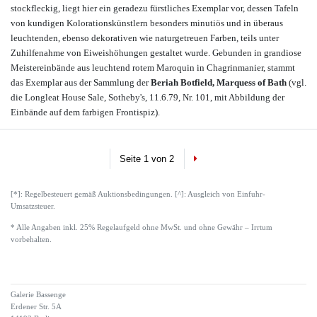
stockfleckig, liegt hier ein geradezu fürstliches Exemplar vor, dessen Tafeln
von kundigen Kolorationskünstlern besonders minutiös und in überaus
leuchtenden, ebenso dekorativen wie naturgetreuen Farben, teils unter
Zuhilfenahme von Eiweishöhungen gestaltet wurde. Gebunden in grandiose
Meistereinbände aus leuchtend rotem Maroquin in Chagrinmanier, stammt
das Exemplar aus der Sammlung der
Beriah Botfield, Marquess of Bath
(vgl.
die Longleat House Sale, Sotheby's, 11.6.79, Nr. 101, mit Abbildung der
Einbände auf dem farbigen Frontispiz).
Next
Seite 1 von 2
[*]: Regelbesteuert gemäß Auktionsbedingungen. [^]: Ausgleich von Einfuhr-
Umsatzsteuer.
* Alle Angaben inkl. 25% Regelaufgeld ohne MwSt. und ohne Gewähr – Irrtum
vorbehalten.
Galerie Bassenge
Erdener Str. 5A