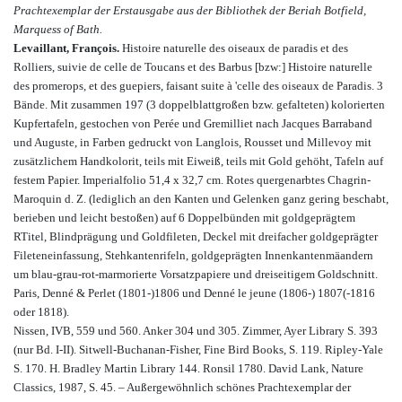
Prachtexemplar der Erstausgabe aus der Bibliothek der Beriah Botfield,
Marquess of Bath.
Levaillant, François.
Histoire naturelle des oiseaux de paradis et des
Rolliers, suivie de celle de Toucans et des Barbus [bzw:] Histoire naturelle
des promerops, et des guepiers, faisant suite à 'celle des oiseaux de Paradis. 3
Bände. Mit zusammen 197 (3 doppelblattgroßen bzw. gefalteten) kolorierten
Kupfertafeln, gestochen von Perée und Gremilliet nach Jacques Barraband
und Auguste, in Farben gedruckt von Langlois, Rousset und Millevoy mit
zusätzlichem Handkolorit, teils mit Eiweiß, teils mit Gold gehöht, Tafeln auf
festem Papier. Imperialfolio 51,4 x 32,7 cm. Rotes quergenarbtes Chagrin-
Maroquin d. Z. (lediglich an den Kanten und Gelenken ganz gering beschabt,
berieben und leicht bestoßen) auf 6 Doppelbünden mit goldgeprägtem
RTitel, Blindprägung und Goldfileten, Deckel mit dreifacher goldgeprägter
Fileteneinfassung, Stehkantenrifeln, goldgeprägten Innenkantenmäandern
um blau-grau-rot-marmorierte Vorsatzpapiere und dreiseitigem Goldschnitt.
Paris, Denné & Perlet (1801-)1806 und Denné le jeune (1806-) 1807(-1816
oder 1818).
Nissen, IVB, 559 und 560. Anker 304 und 305. Zimmer, Ayer Library S. 393
(nur Bd. I-II). Sitwell-Buchanan-Fisher, Fine Bird Books, S. 119. Ripley-Yale
S. 170. H. Bradley Martin Library 144. Ronsil 1780. David Lank, Nature
Classics, 1987, S. 45. – Außergewöhnlich schönes Prachtexemplar der