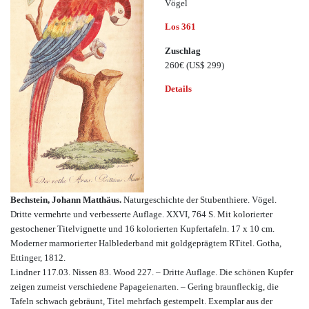
Vögel
Los 361
Zuschlag
260€
(US$ 299)
Details
Bechstein, Johann Matthäus.
Naturgeschichte der Stubenthiere. Vögel.
Dritte vermehrte und verbesserte Auflage. XXVI, 764 S. Mit kolorierter
gestochener Titelvignette und 16 kolorierten Kupfertafeln. 17 x 10 cm.
Moderner marmorierter Halblederband mit goldgeprägtem RTitel. Gotha,
Ettinger, 1812.
Lindner 117.03. Nissen 83. Wood 227. – Dritte Auflage. Die schönen Kupfer
zeigen zumeist verschiedene Papageienarten. – Gering braunfleckig, die
Tafeln schwach gebräunt, Titel mehrfach gestempelt. Exemplar aus der