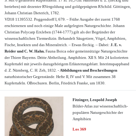
S. Mit 6 gefalteten Kupfertafeln. 17 xc 10,5 cm. Halbleder d. Z. (fleckig und
berieben) mit dezenter RVergoldung und goldgeprägtem RSchild. Göttingen,
Johann Christian Dieterich, 1782.
VD18 11395532. Poggendorff I, 679. – Frühe Ausgabe der zuerst 1768
erschienenen und noch einige Male aufgelegten Naturgeschichte. Johann
Christian Polycarp Erxleben (1744-1777) gilt als der Begründer der
wissenschaftlichen Tiermedizin. Behandelt Säugetiere, Vögel, Amphibien,
Fische, Insekten und das Mineralreich. – Etwas fleckig. – Dabei:
J. E. v.
Reider und C. W. Hahn.
Fauna Boica oder gemeinnützige Naturgeschichte
der Thiere Bayerns. Dritte Abtheilung. Amphibien. XII S. Mit 24 kolorierten
Kupfertafel mit jeweils dazugehörigem Erläuterungsblatt. Interimspappband
d. Z. Nürnberg, C. H. Zeh, 1832. -
Abbildungen und Beschreibungen
naturhistorischer Gegenstände. Hefte II, IV und V. Mit zusammen 38
Kupfertafeln. OBrochuren. Berlin, Friedrich Franke, um 1830.
Fitzinger, Leopold Joseph
Bilder-Atlas zur wissenschaftlich-
populären Naturgeschichte der
Amphibien
Los 369