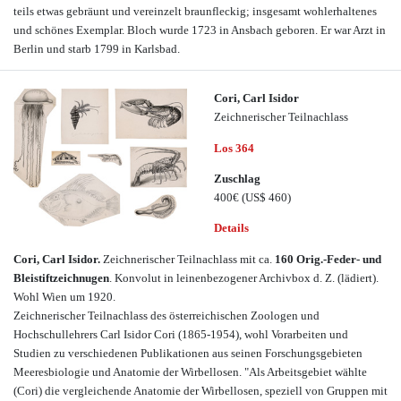
teils etwas gebräunt und vereinzelt braunfleckig; insgesamt wohlerhaltenes
und schönes Exemplar. Bloch wurde 1723 in Ansbach geboren. Er war Arzt in
Berlin und starb 1799 in Karlsbad.
Cori, Carl Isidor
Zeichnerischer Teilnachlass
Los 364
Zuschlag
400€
(US$ 460)
Details
Cori, Carl Isidor.
Zeichnerischer Teilnachlass mit ca.
160 Orig.-Feder- und
Bleistiftzeichnugen
. Konvolut in leinenbezogener Archivbox d. Z. (lädiert).
Wohl Wien um 1920.
Zeichnerischer Teilnachlass des österreichischen Zoologen und
Hochschullehrers Carl Isidor Cori (1865-1954), wohl Vorarbeiten und
Studien zu verschiedenen Publikationen aus seinen Forschungsgebieten
Meeresbiologie und Anatomie der Wirbellosen. "Als Arbeitsgebiet wählte
(Cori) die vergleichende Anatomie der Wirbellosen, speziell von Gruppen mit