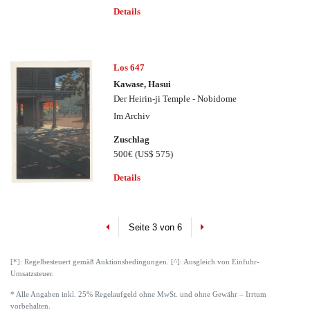
Details
Los 647
Kawase, Hasui
Der Heirin-ji Temple - Nobidome
Im Archiv
Zuschlag
500€
(US$ 575)
Details
Previous
Next
Seite 3 von 6
[*]: Regelbesteuert gemäß Auktionsbedingungen. [^]: Ausgleich von Einfuhr-
Umsatzsteuer.
* Alle Angaben inkl. 25% Regelaufgeld ohne MwSt. und ohne Gewähr – Irrtum
vorbehalten.