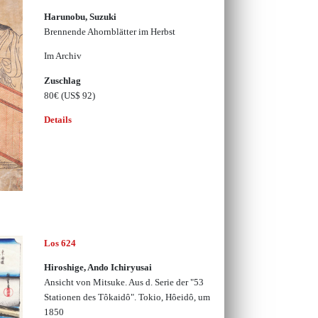
Harunobu, Suzuki
Brennende Ahornblätter im Herbst
Im Archiv
Zuschlag
80€
(US$ 92)
Details
Los 624
Hiroshige, Ando Ichiryusai
Ansicht von Mitsuke. Aus d. Serie der "53
Stationen des Tôkaidô". Tokio, Hôeidô, um
1850