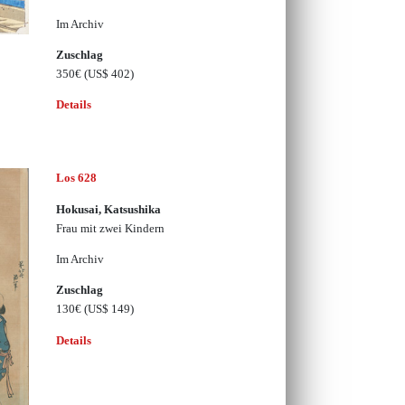
Im Archiv
Zuschlag
350€
(US$ 402)
Details
Los 628
Hokusai, Katsushika
Frau mit zwei Kindern
Im Archiv
Zuschlag
130€
(US$ 149)
Details