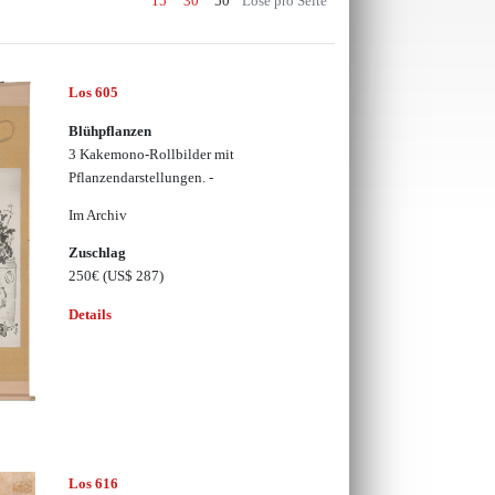
15
30
50
Lose pro Seite
Los 605
Blühpflanzen
3 Kakemono-Rollbilder mit
Pflanzendarstellungen. -
Im Archiv
Zuschlag
250€
(US$ 287)
Details
Los 616