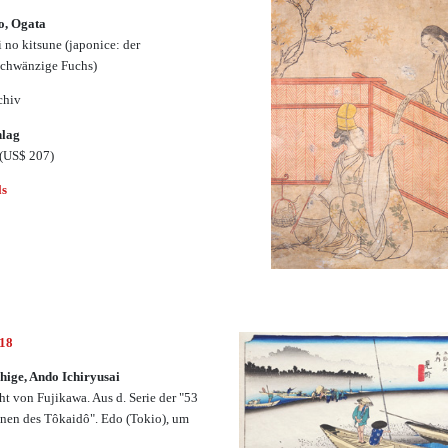
o, Ogata
 no kitsune (japonice: der
chwänzige Fuchs)
chiv
hlag
(US$ 207)
ls
618
hige, Ando Ichiryusai
ht von Fujikawa. Aus d. Serie der "53
onen des Tôkaidô". Edo (Tokio), um