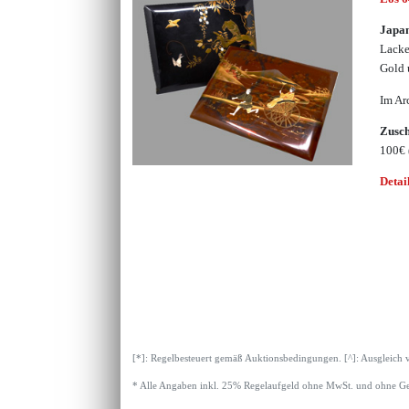
Japan
Lacke
Gold 
Im Ar
Zusc
100€
Detai
[*]: Regelbesteuert gemäß Auktionsbedingungen. [^]: Ausgleich 
* Alle Angaben inkl. 25% Regelaufgeld ohne MwSt. und ohne Ge