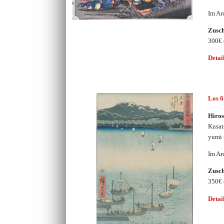
Im Ar
Zusc
300€
Detai
Los 
Hiros
Kusat
yumi 
Im Ar
Zusc
350€
Detai