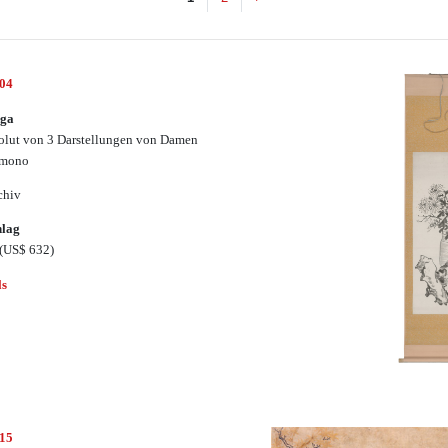
604
-ga
lut von 3 Darstellungen von Damen
imono
chiv
hlag
(US$ 632)
ls
615