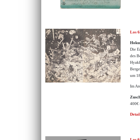
Los 
Hokus
Die E
des B
Hyakk
Berge
um 1
Im Ar
Zusc
400€
Detai
Los 