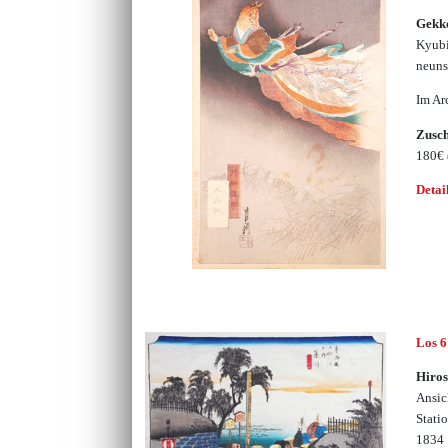
Gekk
Kyubi
neuns
Im Ar
Zusc
180€
Detai
Los 
Hiros
Ansic
Stati
1834