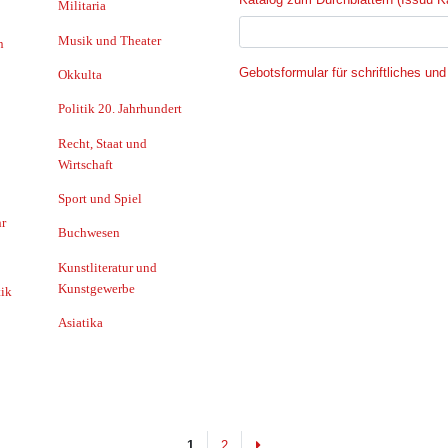
Militaria
Musik und Theater
n
Gebotsformular für schriftliches und
Okkulta
Politik 20. Jahrhundert
Recht, Staat und
Wirtschaft
Sport und Spiel
r
Buchwesen
Kunstliteratur und
Kunstgewerbe
ik
Asiatika
Next
1
2