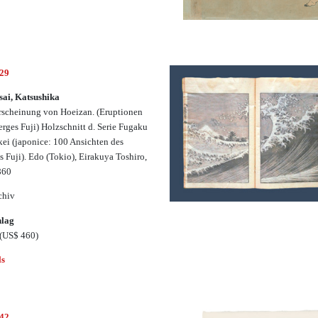
629
ai, Katsushika
rscheinung von Hoeizan. (Eruptionen
erges Fuji) Holzschnitt d. Serie Fugaku
ei (japonice: 100 Ansichten des
s Fuji). Edo (Tokio), Eirakuya Toshiro,
860
chiv
hlag
(US$ 460)
ls
642