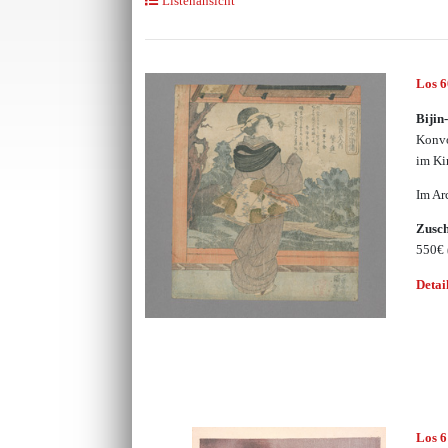
Listenansicht
Los 
Bijin
Konvo
im K
Im Ar
Zusc
550€
Detai
Los 