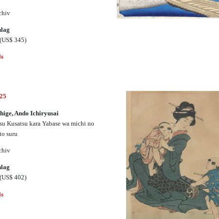
chiv
hlag
(US$ 345)
ls
625
hige, Ando Ichiryusai
su Kusatsu kara Yabase wa michi no
to suru
chiv
hlag
(US$ 402)
ls