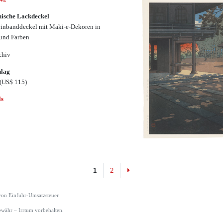
ische Lackdeckel
inbanddeckel mit Maki-e-Dekoren in
und Farben
chiv
hlag
(US$ 115)
ls
Next
1
2
von Einfuhr-Umsatzsteuer.
währ – Irrtum vorbehalten.