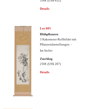
550€
(US$ 632)
Details
Los 605
Blühpflanzen
3 Kakemono-Rollbilder mit
Pflanzendarstellungen. -
Im Archiv
Zuschlag
250€
(US$ 287)
Details