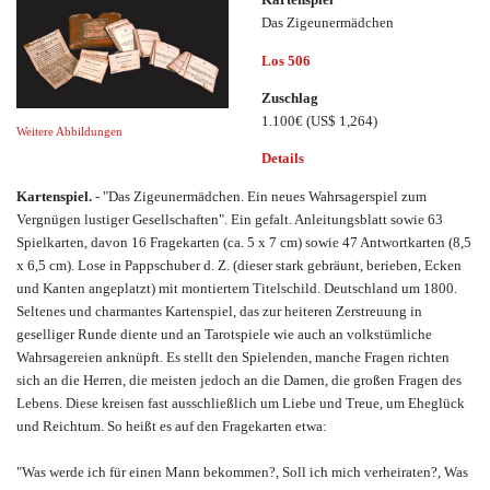
Das Zigeunermädchen
Los 506
Zuschlag
1.100€
(US$ 1,264)
Weitere Abbildungen
Details
Kartenspiel.
- "Das Zigeunermädchen. Ein neues Wahrsagerspiel zum
Vergnügen lustiger Gesellschaften". Ein gefalt. Anleitungsblatt sowie 63
Spielkarten, davon 16 Fragekarten (ca. 5 x 7 cm) sowie 47 Antwortkarten (8,5
x 6,5 cm). Lose in Pappschuber d. Z. (dieser stark gebräunt, berieben, Ecken
und Kanten angeplatzt) mit montiertem Titelschild. Deutschland um 1800.
Seltenes und charmantes Kartenspiel, das zur heiteren Zerstreuung in
geselliger Runde diente und an Tarotspiele wie auch an volkstümliche
Wahrsagereien anknüpft. Es stellt den Spielenden, manche Fragen richten
sich an die Herren, die meisten jedoch an die Damen, die großen Fragen des
Lebens. Diese kreisen fast ausschließlich um Liebe und Treue, um Eheglück
und Reichtum. So heißt es auf den Fragekarten etwa:
"Was werde ich für einen Mann bekommen?, Soll ich mich verheiraten?, Was