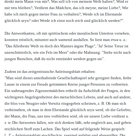
denkt mein Mann von mir?, Was soll ich von meinem Weib halten?, Wird er
mir treu bleiben?, Verdient das Mädchen, das ich meyne, meine Liebe?, Wie
habe ich mich gegen meine Frau zu verhalten?, Werde ich im Ehestande
glücklich seyn? oder Werde ich einst noch reich und glücklich werden?".
Die Antwortkarten, oft mit spöttischem oder moralischem Unterton versehen,
konnten tröstlich, mitunter auch warnend ausfallen. So liest man etwa u. a.:
"Das Allerbeste Weib ist doch des Mannes ärgste Plage", "Ja! Seine Treue ist
unerschütterlich, wie ein Fels im Meer" oder die Mahnung: "Siehe nicht nach
jungen Burschen, daß du nicht entzündet werdest gegen sie".
Zudem ist das zeitgenössische Anleitungsblatt erhalten:
"Man wird dieses unterhaltende Gesellschaftsspiel sehr geeignet finden, frohe
Laune in einem zur Freude getimmten Kreise junger Personen zu verbreiten.
Ein wahrsagendes Zigeunermädchen ertheilt da Aufschluß der Fragen, in den
wichtigsten Angelegenheiten des menschlichen Lebens, und auch auf andere,
die blos von Neugier oder Vorwitz eingegeben scheinen, z. B. Ob man sich
verheirathen, ob man in dem Ehestande glücklich seyn werd; ob die Geliebte,
der Mann, die Frau, uns treu verbleiben wird, ob sie unsere Liebe verdient u.
s. w. Die Antworten fallen, wie sich denken läßt, sehr ungleich aus, und geben
reichlichen Stoff zum Lachen. Das Spiel wird auf folgende Weise gespielt:
[...]" – Anleitungsblatt stockfleckig, zweimal gefaltet und abgegriffen. Die