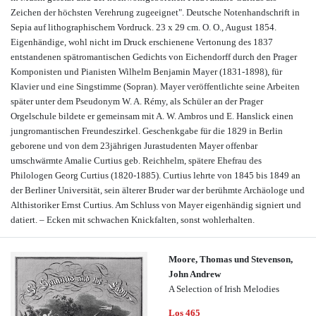
Zeichen der höchsten Verehrung zugeeignet". Deutsche Notenhandschrift in
Sepia auf lithographischem Vordruck. 23 x 29 cm. O. O., August 1854.
Eigenhändige, wohl nicht im Druck erschienene Vertonung des 1837
entstandenen spätromantischen Gedichts von Eichendorff durch den Prager
Komponisten und Pianisten Wilhelm Benjamin Mayer (1831-1898), für
Klavier und eine Singstimme (Sopran). Mayer veröffentlichte seine Arbeiten
später unter dem Pseudonym W. A. Rémy, als Schüler an der Prager
Orgelschule bildete er gemeinsam mit A. W. Ambros und E. Hanslick einen
jungromantischen Freundeszirkel. Geschenkgabe für die 1829 in Berlin
geborene und von dem 23jährigen Jurastudenten Mayer offenbar
umschwärmte Amalie Curtius geb. Reichhelm, spätere Ehefrau des
Philologen Georg Curtius (1820-1885). Curtius lehrte von 1845 bis 1849 an
der Berliner Universität, sein älterer Bruder war der berühmte Archäologe und
Althistoriker Ernst Curtius. Am Schluss von Mayer eigenhändig signiert und
datiert. – Ecken mit schwachen Knickfalten, sonst wohlerhalten.
Moore, Thomas und Stevenson,
John Andrew
A Selection of Irish Melodies
Los 465