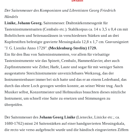
Details
Der Saitenmesser des Komponisten und Librettisten Georg Friedrich
Händels
Linike, Johann Georg.
Saitenmesser. Drahtstärkenmessgerät für
Tasteninstrumentsaiten (Cembalo etc.). Stahlkorpus ca. 14 x 3,5 x 0,4 cm mit
Bohrlöchern und Seitenauslässen in verschiedenen Stärken und an drei
Kupferstiften befestigte gravierte Messingskala 12,8 x 1,7 cm. Gravursigniert
"J. G. Lienike Anno 1729".
(Mecklenburg-Strelitz) 1729.
Ein für den Bau von Saiteninstrumenten, vor allem für vielsaitige
Tasteninstrumente wie das Spinett, Cembalo, Hammerklavier, aber auch
Zupfinstrumente wie Zither, Harfe, Laute und sogar für mit weniger Saiten
ausgestattete Streichinstrumente unverzichtbares Werkzeug, das der
Instrumentenbauer immer bei sich hatte und das er an einem Lederband, das
durch das obere Loch gezogen werden konnte, an seiner Weste trug. Auch
Musiker selbst, Konzertmeister und Hofmusikus brauchten dieses nützliche
Instrument, um schnell eine Saite zu ersetzen und Stimmungen zu
überprüfen.
Der Saitenmesser des
Johann Georg Linike
(Lienecke, Linicke etc.; ca.
1680-1762) misst 24 Saitenstärken auf einer handgravierten Messingskala,
die recto wie verso aufgebracht wurde und die händisch eingravierten Ziffern