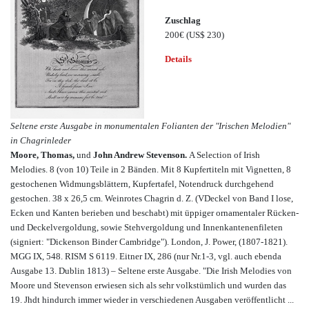
Zuschlag
200€
(US$ 230)
Details
Seltene erste Ausgabe in monumentalen Folianten der "Irischen Melodien"
in Chagrinleder
Moore, Thomas,
und
John Andrew Stevenson.
A Selection of Irish
Melodies. 8 (von 10) Teile in 2 Bänden. Mit 8 Kupfertiteln mit Vignetten, 8
gestochenen Widmungsblättern, Kupfertafel, Notendruck durchgehend
gestochen. 38 x 26,5 cm. Weinrotes Chagrin d. Z. (VDeckel von Band I lose,
Ecken und Kanten berieben und beschabt) mit üppiger ornamentaler Rücken-
und Deckelvergoldung, sowie Stehvergoldung und Innenkantenenfileten
(signiert: "Dickenson Binder Cambridge"). London, J. Power, (1807-1821).
MGG IX, 548. RISM S 6119. Eitner IX, 286 (nur Nr.1-3, vgl. auch ebenda
Ausgabe 13. Dublin 1813) – Seltene erste Ausgabe. "Die Irish Melodies von
Moore und Stevenson erwiesen sich als sehr volkstümlich und wurden das
19. Jhdt hindurch immer wieder in verschiedenen Ausgaben veröffentlicht ...