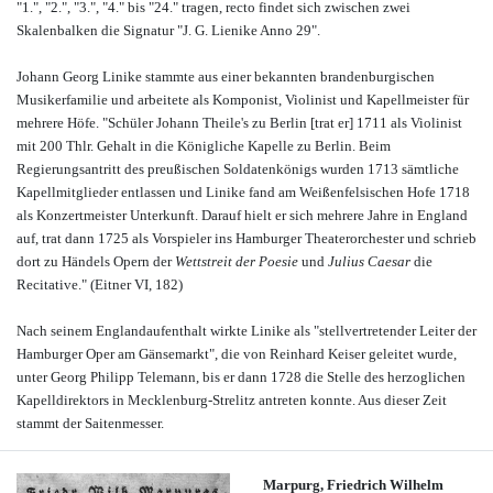
"1.", "2.", "3.", "4." bis "24." tragen, recto findet sich zwischen zwei
Skalenbalken die Signatur "J. G. Lienike Anno 29".
Johann Georg Linike stammte aus einer bekannten brandenburgischen
Musikerfamilie und arbeitete als Komponist, Violinist und Kapellmeister für
mehrere Höfe. "Schüler Johann Theile's zu Berlin [trat er] 1711 als Violinist
mit 200 Thlr. Gehalt in die Königliche Kapelle zu Berlin. Beim
Regierungsantritt des preußischen Soldatenkönigs wurden 1713 sämtliche
Kapellmitglieder entlassen und Linike fand am Weißenfelsischen Hofe 1718
als Konzertmeister Unterkunft. Darauf hielt er sich mehrere Jahre in England
auf, trat dann 1725 als Vorspieler ins Hamburger Theaterorchester und schrieb
dort zu Händels Opern der
Wettstreit der Poesie
und
Julius Caesar
die
Recitative." (Eitner VI, 182)
Nach seinem Englandaufenthalt wirkte Linike als "stellvertretender Leiter der
Hamburger Oper am Gänsemarkt", die von Reinhard Keiser geleitet wurde,
unter Georg Philipp Telemann, bis er dann 1728 die Stelle des herzoglichen
Kapelldirektors in Mecklenburg-Strelitz antreten konnte. Aus dieser Zeit
stammt der Saitenmesser.
Marpurg, Friedrich Wilhelm