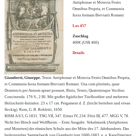
Antiphonae et Motecta Festis
Omnibus Propria, et Communia
Iuxta formam Breviarii Romani
Los 457
Zuschlag
400€
(US$ 460)
Details
Giamberti, Giuseppe.
Tenor. Antiphonae et Motecta Festis Omnibus Propria,
et Communia Iuxta formam Breviarii Romani. Una cum plurimis, quae
Dominicis per Annum aptari possunt, Binis, Ternis, Quaternisque Vocibus
Concinenda. 176 S., 2 Bl. Mit großer figürlicher Titelbordüre und mehreren
Holzschnitt-Initialen. 23 x 17 cm. Pergament d. Z. (leicht berieben und etwas
fleckig). Rom, G. B. Robletti, 1650.
RISM A/I/3, G 1831. TNG VII, 347. Eitner IV, 234. Fétis III, 477. MGG V, 78.
Nicht bei Hirsch und Wolffheim. – Erste Ausgabe. Vokalmusik (Antiphonen
und Motetten) der römischen Schule aus der Mitte des 17. Jahrhunderts. Das
bedeutendste Sammelwerk von Giamberti (um 1600-1663, u. a. Kapellmeister