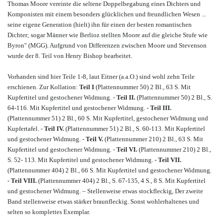
Thomas Moore vereinte die seltene Doppelbegabung eines Dichters und
Komponisten mit einem besonders glücklichen und freundlichen Wesen ...
seine eigene Generation (hielt) ihn für einen der besten romantischen
Dichter; sogar Männer wie Berlioz stellten Moore auf die gleiche Stufe wie
Byron" (MGG). Aufgrund von Differenzen zwischen Moore und Stevenson
wurde der 8. Teil von Henry Bishop bearbeitet.
Vorhanden sind hier Teile 1-8, laut Eitner (a.a.O.) sind wohl zehn Teile
erschienen. Zur Kollation:
Teil I
(Plattennummer 50)
2 Bl., 63 S. Mit
Kupfertitel und gestochener Widmung. -
Teil II.
(Plattennummer 50)
2 Bl., S.
64-116. Mit Kupfertitel und gestochener Widmung. -
Teil III.
(Plattennummer 51)
2 Bl., 60 S. Mit Kupfertitel, gestochener Widmung und
Kupfertafel. -
Teil IV.
(Plattennummer 51)
2 Bl., S. 60-113. Mit Kupfertitel
und gestochener Widmung. -
Teil V.
(Plattennummer 210)
2 Bl., 63 S. Mit
Kupfertitel und gestochener Widmung. -
Teil VI.
(Plattennummer 210)
2 Bl.,
S. 52- 113. Mit Kupfertitel und gestochener Widmung. -
Teil VII.
(Plattennummer 404)
2 Bl., 66 S. Mit Kupfertitel und gestochener Widmung.
-
Teil VIII.
(Plattennummer 404)
2 Bl., S. 67-135, 4 S., 8 S. Mit Kupfertitel
und gestochener Widmung. – Stellenweise etwas stockfleckig, Der zweite
Band stellenweise etwas stärker braunfleckig. Sonst wohlerhaltenes und
selten so komplettes Exemplar.