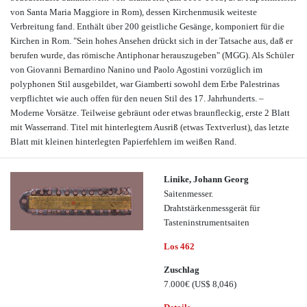
von Santa Maria Maggiore in Rom), dessen Kirchenmusik weiteste
Verbreitung fand. Enthält über 200 geistliche Gesänge, komponiert für die
Kirchen in Rom. "Sein hohes Ansehen drückt sich in der Tatsache aus, daß er
berufen wurde, das römische Antiphonar herauszugeben" (MGG). Als Schüler
von Giovanni Bernardino Nanino und Paolo Agostini vorzüglich im
polyphonen Stil ausgebildet, war Giamberti sowohl dem Erbe Palestrinas
verpflichtet wie auch offen für den neuen Stil des 17. Jahrhunderts. –
Moderne Vorsätze. Teilweise gebräunt oder etwas braunfleckig, erste 2 Blatt
mit Wasserrand. Titel mit hinterlegtem Ausriß (etwas Textverlust), das letzte
Blatt mit kleinen hinterlegten Papierfehlern im weißen Rand.
Linike, Johann Georg
Saitenmesser.
Drahtstärkenmessgerät für
Tasteninstrumentsaiten
Los 462
Zuschlag
7.000€
(US$ 8,046)