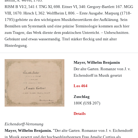
Berlin, A. Wever, 1763.
RISM B VI/2, 541 f. TNG XI, 698. Eitner VI, 340. Gregory-Bartlett 167. MGG
VIII, 1670. Hirsch I, 362. Wolffheim I, 806. – Erste Ausgabe. Marpurg (1718-
1795) gehörte zu den wichtigsten Musiktheoretikern der Aufklärung. Sein
Bemühen um Systematik und eine präzise Terminologie kommen auch hier
zum Tragen; das Werk diente dem praktischen Unterricht. – Unbeschnitten.
Gebräunt und etwas wasserrandig. Titel stärker fleckig und mit alter
Hinterlegung.
Mayer, Wilhelm Benjamin
Der alte Garten. Romanze von J. v.
Eichendorff in Musik gesetzt
Los 464
Zuschlag
180€
(US$ 207)
Details
Eichendorff-Vertonung
Mayer, Wilhelm Benjamin. "
Der alte Garten. Romanze von J. v. Eichendorff
in Musik gesetzt und der hochwohlgeborenen Frau Amalie Curtius als