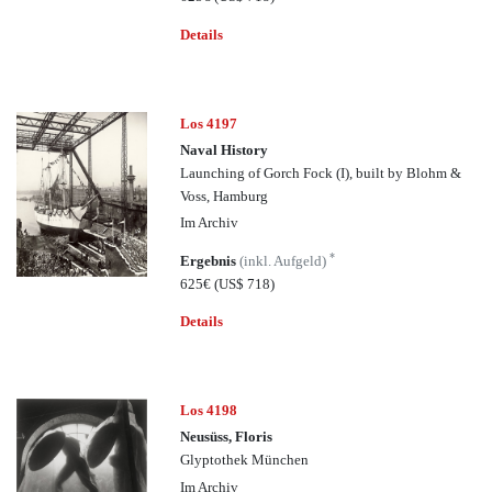
Details
Los 4197
Naval History
Launching of Gorch Fock (I), built by Blohm &
Voss, Hamburg
Im Archiv
*
Ergebnis
(inkl. Aufgeld)
625€
(US$ 718)
Details
Los 4198
Neusüss, Floris
Glyptothek München
Im Archiv