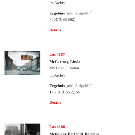
Im Archiv
*
Ergebnis
(inkl. Aufgeld)
750€
(US$ 862)
Details
Los 4187
McCartney, Linda
My Love, London
Im Archiv
*
Ergebnis
(inkl. Aufgeld)
1.875€
(US$ 2,155)
Details
Los 4188
Metselaar-Berthold, Barbara