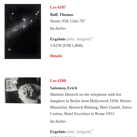
Los 4207
Ruff, Thomas
Sterne, 05h 12m/-70°
Im Archiv
*
Ergebnis
(inkl. Aufgeld)
1.625€
(US$ 1,868)
Details
Los 4208
Salomon, Erich
Marlene Dietrich on the telephone with her
daughter in Berlin from Hollywood 1930; Benito
Mussolini, Heinrich Brüning, Dino Grandi, Julius
Curtius, Hotel Excelsior in Rome 1931
Im Archiv
*
Ergebnis
(inkl. Aufgeld)