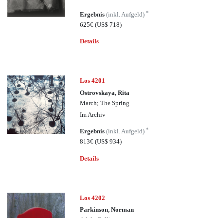
*
Ergebnis
(inkl. Aufgeld)
625€
(US$ 718)
Details
Los 4201
Ostrovskaya, Rita
March; The Spring
Im Archiv
*
Ergebnis
(inkl. Aufgeld)
813€
(US$ 934)
Details
Los 4202
Parkinson, Norman