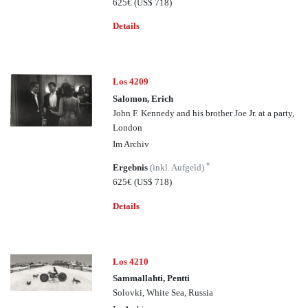
625€
(US$ 718)
Details
Los 4209
Salomon, Erich
John F. Kennedy and his brother Joe Jr. at a party,
London
Im Archiv
*
Ergebnis
(inkl. Aufgeld)
625€
(US$ 718)
Details
Los 4210
Sammallahti, Pentti
Solovki, White Sea, Russia