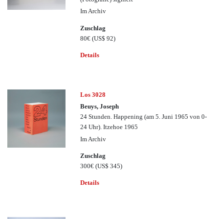
Im Archiv
Zuschlag
80€
(US$ 92)
Details
Los 3028
Beuys, Joseph
24 Stunden. Happening (am 5. Juni 1965 von 0-
24 Uhr). Itzehoe 1965
Im Archiv
Zuschlag
300€
(US$ 345)
Details