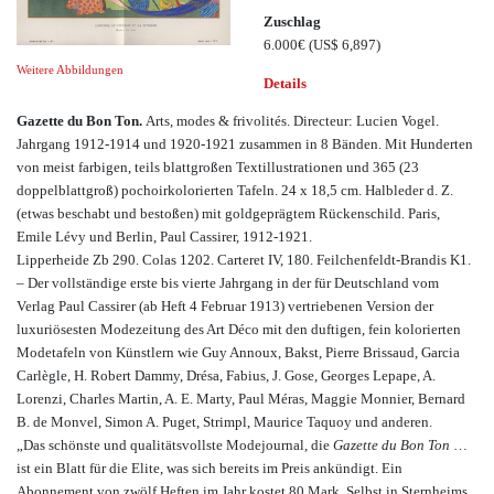
Zuschlag
6.000€
(US$ 6,897)
Weitere Abbildungen
Details
Gazette du Bon Ton.
Arts, modes & frivolités. Directeur: Lucien Vogel.
Jahrgang 1912-1914 und 1920-1921 zusammen in 8 Bänden. Mit Hunderten
von meist farbigen, teils blattgroßen Textillustrationen und 365 (23
doppelblattgroß) pochoirkolorierten Tafeln. 24 x 18,5 cm. Halbleder d. Z.
(etwas beschabt und bestoßen) mit goldgeprägtem Rückenschild. Paris,
Emile Lévy und Berlin, Paul Cassirer, 1912-1921.
Lipperheide Zb 290. Colas 1202. Carteret IV, 180. Feilchenfeldt-Brandis K1.
– Der vollständige erste bis vierte Jahrgang in der für Deutschland vom
Verlag Paul Cassirer (ab Heft 4 Februar 1913) vertriebenen Version der
luxuriösesten Modezeitung des Art Déco mit den duftigen, fein kolorierten
Modetafeln von Künstlern wie Guy Annoux, Bakst, Pierre Brissaud, Garcia
Carlègle, H. Robert Dammy, Drésa, Fabius, J. Gose, Georges Lepape, A.
Lorenzi, Charles Martin, A. E. Marty, Paul Méras, Maggie Monnier, Bernard
B. de Monvel, Simon A. Puget, Strimpl, Maurice Taquoy und anderen.
„Das schönste und qualitätsvollste Modejournal, die
Gazette du Bon Ton
…
ist ein Blatt für die Elite, was sich bereits im Preis ankündigt. Ein
Abonnement von zwölf Heften im Jahr kostet 80 Mark. Selbst in Sternheims