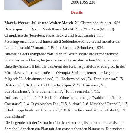
200€
(US$ 230)
Details
March, Werner Julius
und
Walter March
. XI. Olympiade. August 1936
Reichssportfeld Berlin. Modell aus Bakelit. 21 x 29 x 3 cm (Modell).
OPappkassette (berieben, etwas fleckig und feuchtrandig) mit
Messingverschluss und Innen mit 2 Seidenhebebändern und montiertem
Legendenschild "Situation". Berlin, Siemens-Schuckert, 1936.
Anlässlich der Olympiade von 1936 in Berlin stellte die Firma Siemens-
Schuckert eine kleine, begrenzte Anzahl von plastischen Modellen aus
Bakelit-Kunststoff her, die das Areal des Reichssportfelds wiedergibt. In der
Mitte das ovale, riesengroße "1. Olympia-Stadion", ferner, der Legende
folgend: "2. Schwimmstadion", "3. Hockeystadion", "4. Tennisstadion", "5.
Reiterplatz", "6. Haus des Deutschen Sports", "7. Turnhaus", "8.
Schwimmhaus", "9. Studentenheim", "10. Frauenheim", "11.
Aufmarschgelände", "12. Freilichtbühne" (die heutige "Waldbühne"), "13.
Gaststätte", "14. Olympisches Tor", "15. Südtor", "16. Marchhof-Tunnel", "17.
Erholungsgelände mit Badeteich", "18. Reitschule und Wirtschaftshof", "19.
Schießstand".
Die Legende mit der "Situation" in deutscher, englischer und französischer
Sprache", daneben ein Plan mit den entsprechenden Nummern. Die meisten