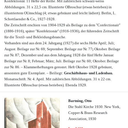
Konfektionär. 11 Hefte der Reihe. Mit zahlreichen schwarz-weiss
Abbildungen. 31 x 22,5 cm. Illustrierte OBroschur (etwas berieben) in
illustriertem OUmschlag (4; etwas gebräunt und leicht lädiert). Berlin, L.
Schottlaender & Co., 1927-1928.
Die Zeitschrift erschien von 1904-1929 als Beilage zu dem "Confectionair"
(1886-1916), später "Konfektionär" (1916-1936), der führenden Zeitschrift
für die Textil- und Bekleidungsbranche.
Vorhanden sind aus dem 24. Jahrgang (1927) die sechs Hefte April; Juli;
August. Beilage zur Nr. 69; September. Beilage zur Nr. 77
;
Oktober. Beilage
zur Nr. 87; Dezember und aus dem Jahrgang 1928
die fünf Hefte Januar.
Beilage zur Nr. 8;
Februar; März; Juli. Beilage zur Nr. 60;
Oktober. Beilage
zur Nr. 86. – Klammerheftungen gerostet. Heft Oktober 1928 gebräunt,
ansonsten gute Exemplare. – Beiliegt:
Geschäftshaus- und Ladenbau.
Monatsschrift. Nr. 4. April. Mit zahlreichen Abbildungen. 31 x 22 cm.
Illustrierte OBroschur (etwas berieben). Ebenda 1929.
Bartning, Otto
Die Stahl Kirche 1930. New York,
Copper & Brass Research
Association, 1930