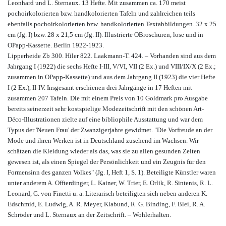
Leonhard und L. Sternaux. 13 Hefte. Mit zusammen ca. 170 meist
pochoirkolorierten bzw. handkolorierten Tafeln und zahlreichen teils
ebenfalls pochoirkolorierten bzw. handkolorierten Textabbildungen. 32 x 25
cm (Jg. I) bzw. 28 x 21,5 cm (Jg. II). Illustrierte OBroschuren, lose und in
OPapp-Kassette. Berlin 1922-1923.
Lipperheide Zb 300. Hiler 822. Laakmann-T. 424. – Vorhanden sind aus dem
Jahrgang I (1922) die sechs Hefte I-III, V/VI, VII (2 Ex.) und VIII/IX/X (2 Ex.;
zusammen in OPapp-Kassette) und aus dem Jahrgang II (1923) die vier Hefte
I (2 Ex.), II-IV. Insgesamt erschienen drei Jahrgänge in 17 Heften mit
zusammen 207 Tafeln. Die mit einem Preis von 10 Goldmark pro Ausgabe
bereits seinerzeit sehr kostspielige Modezeitschrift mit den schönen Art-
Déco-Illustrationen zielte auf eine bibliophile Ausstattung und war dem
Typus der 'Neuen Frau' der Zwanzigerjahre gewidmet. "Die Vorfreude an der
Mode und ihren Werken ist in Deutschland zusehend im Wachsen. Wir
schätzen die Kleidung wieder als das, was sie zu allen gesunden Zeiten
gewesen ist, als einen Spiegel der Persönlichkeit und ein Zeugnis für den
Formensinn des ganzen Volkes" (Jg. I, Heft 1, S. 1). Beteiligte Künstler waren
unter anderem A. Offterdinger, L. Kainer, W. Trier, E. Orlik, R. Sintenis, R. L.
Leonard, G. von Finetti u. a. Literarisch beteiligten sich neben anderen K.
Edschmid, E. Ludwig, A. R. Meyer, Klabund, R. G. Binding, F. Blei, R. A.
Schröder und L. Sternaux an der Zeitschrift. – Wohlerhalten.