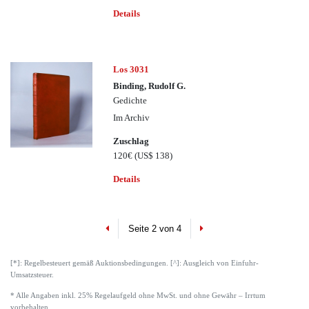
Details
Los 3031
Binding, Rudolf G.
Gedichte
Im Archiv
Zuschlag
120€
(US$ 138)
Details
Previous
Next
Seite 2 von 4
[*]: Regelbesteuert gemäß Auktionsbedingungen. [^]: Ausgleich von Einfuhr-
Umsatzsteuer.
* Alle Angaben inkl. 25% Regelaufgeld ohne MwSt. und ohne Gewähr – Irrtum
vorbehalten.