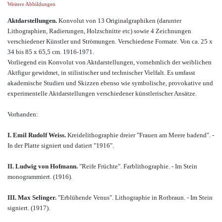
Weitere Abbildungen
Aktdarstellungen.
Konvolut von 13 Originalgraphiken (darunter
Lithographien, Radierungen, Holzschnitte etc) sowie 4 Zeichnungen
verschiedener Künstler und Strömungen. Verschiedene Formate. Von ca. 25 x
34 bis 85 x 65,5 cm. 1916-1971.
Vorliegend ein Konvolut von Aktdarstellungen, vornehmlich der weiblichen
Aktfigur gewidmet, in stilistischer und technischer Vielfalt. Es umfasst
akademische Studien und Skizzen ebenso wie symbolische, provokative und
experimentelle Aktdarstellungen verschiedener künstlerischer Ansätze.
Vorhanden:
I. Emil Rudolf Weiss.
Kreidelithographie dreier "Frauen am Meere badend". -
In der Platte signiert und datiert "1916".
II. Ludwig von Hofmann.
"Reife Früchte". Farblithographie. - Im Stein
monogrammiert. (1916).
III. Max Selinger.
"Erblühende Venus". Lithographie in Rotbraun. - Im Stein
signiert. (1917).