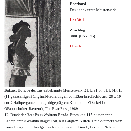
Eberhard
Das unbekannte Meisterwerk
Los 3011
Zuschlag
300€
(US$ 345)
Details
Balzac, Honoré de.
Das unbekannte Meisterwerk. 2 Bl., 91 S., 1 Bl. Mit 13
(11 ganzseitigen) Original-Radierungen von
Eberhard Schlotter
. 29 x 19
cm. OHalbpergament mit goldgeprägtem RTitel und VDeckel in
OPappschuber. Bayreuth, The Bear Press, 1989.
12. Druck der Bear Press Wolfram Benda. Eines von 115 numerierten
Exemplaren (Gesamtauflage: 150) auf Langley-Bütten. Druckvermerk vom
Künstler signiert. Handgebunden von Günther Gnadt, Berlin. – Nahezu