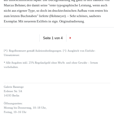
Marcus Behmer, der damit seine "erste typographische Leistung, wenn auch
nicht aus eigener Type, so doch im drucktechnischen Aufbau vom ersten bis
zum letzten Buchstaben" lieferte (Hohmeyer). – Sehr schönes, sauberes
Exemplar. Mit neuerem Exlibris in sign. Originalradierung.
Next
Seite 1 von 4
[*]: Regelbesteuert gemäß Auktionsbedingungen. [^]: Ausgleich von Einfuhr-
Umsatzsteuer.
* Alle Angaben inkl. 25% Regelaufgeld ohne MwSt. und ohne Gewähr – Irrtum
vorbehalten.
Galerie Bassenge
Erdener Str. 5A
14193 Berlin
Öffnungszeiten:
Montag bis Donnerstag, 10–18 Uhr,
Freitag, 10–16 Uhr