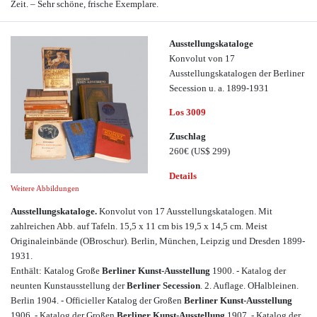
Zeit. – Sehr schöne, frische Exemplare.
Ausstellungskataloge
Konvolut von 17
Ausstellungskatalogen der Berliner
Secession u. a. 1899-1931
Los 3009
Zuschlag
260€
(US$ 299)
Details
Weitere Abbildungen
Ausstellungskataloge.
Konvolut von 17 Ausstellungskatalogen. Mit
zahlreichen Abb. auf Tafeln. 15,5 x 11 cm bis 19,5 x 14,5 cm. Meist
Originaleinbände (OBroschur). Berlin, München, Leipzig und Dresden 1899-
1931.
Enthält: Katalog Große
Berliner Kunst-Ausstellung
1900. - Katalog der
neunten Kunstausstellung der
Berliner Secession
. 2. Auflage. OHalbleinen.
Berlin 1904. - Officieller Katalog der Großen
Berliner Kunst-Ausstellung
1906. - Katalog der Großen
Berliner Kunst-Ausstellung
1907. - Katalog der