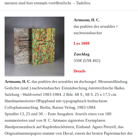
meisten sind hier erstmals veröffentlicht. – Tadellos.
Artmann, H. C.
das prahlen des urwaldes +
nachtwindsucher
Los 3008
Zuschlag
350€
(US$ 402)
Details
Artmann, H. C.
das prahlen des urwaldes im dschungel. Meunundfünfzug
Gedichte (und:) nachtwindsucher. Einundsechzug österreichische Haiku.
Salzburg - Waldviertel 1983-1984. 2 Bde. 68 S.; 68 S. 25 x 17,5 cm.
Handmarmorierter OPappband mit typographisch bedrucktem
Cellophanumschlag. Berlin, Rainer Verlag, 1983-1984.
Spindler 13, 25 und 30. – Erste Ausgaben. Jeweils eines von 180
nummerierten und von H. C. Artmann signierten Exemplaren.
Handpressendruck auf Kupferdruckbütten, Einband: Agnes Pretzell, das
Originalmarmorpapier stammt von Duval, einem der besten Papiermacher der