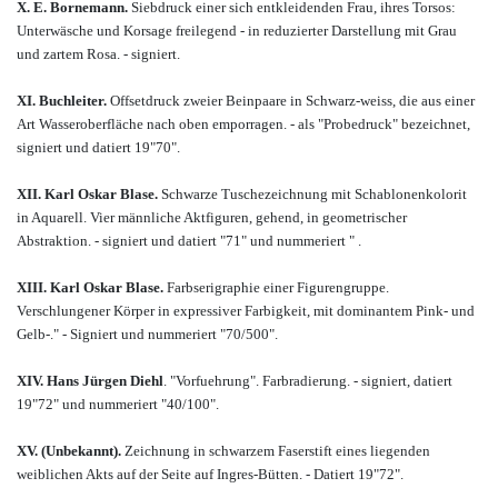
X. E. Bornemann.
Siebdruck einer sich entkleidenden Frau, ihres Torsos:
Unterwäsche und Korsage freilegend - in reduzierter Darstellung mit Grau
und zartem Rosa. - signiert.
XI. Buchleiter.
Offsetdruck zweier Beinpaare in Schwarz-weiss, die aus einer
Art Wasseroberfläche nach oben emporragen. - als "Probedruck" bezeichnet,
signiert und datiert 19"70".
XII. Karl Oskar Blase.
Schwarze Tuschezeichnung mit Schablonenkolorit
in Aquarell. Vier männliche Aktfiguren, gehend, in geometrischer
Abstraktion. - signiert und datiert "71" und nummeriert " .
XIII. Karl Oskar Blase.
Farbserigraphie einer Figurengruppe.
Verschlungener Körper in expressiver Farbigkeit, mit dominantem Pink- und
Gelb-." - Signiert und nummeriert "70/500".
XIV. Hans Jürgen Diehl
. "Vorfuehrung". Farbradierung. - signiert, datiert
19"72" und nummeriert "40/100".
XV. (Unbekannt).
Zeichnung in schwarzem Faserstift eines liegenden
weiblichen Akts auf der Seite auf Ingres-Bütten. - Datiert 19"72".