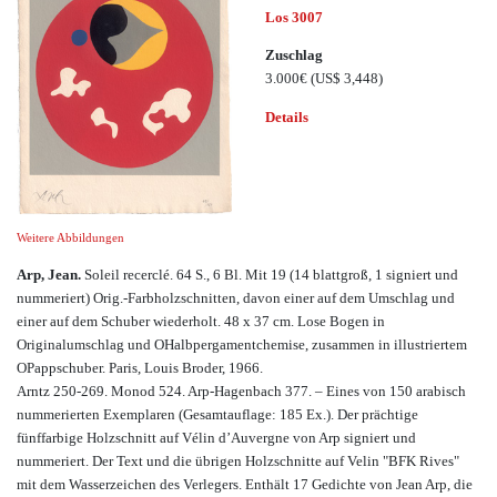
Los 3007
Zuschlag
3.000€
(US$ 3,448)
Details
Weitere Abbildungen
Arp, Jean.
Soleil recerclé.
64 S., 6 Bl. Mit 19 (14 blattgroß, 1 signiert und
nummeriert) Orig.-Farbholzschnitten, davon einer auf dem Umschlag und
einer auf dem Schuber wiederholt. 48 x 37 cm. Lose Bogen in
Originalumschlag und OHalbpergamentchemise, zusammen in illustriertem
OPappschuber. Paris, Louis Broder, 1966.
Arntz 250-269. Monod 524. Arp-Hagenbach 377. – Eines von 150 arabisch
nummerierten Exemplaren (Gesamtauflage: 185 Ex.). Der prächtige
fünffarbige Holzschnitt auf Vélin d’Auvergne von Arp signiert und
nummeriert. Der Text und die übrigen Holzschnitte auf Velin "BFK Rives"
mit dem Wasserzeichen des Verlegers. Enthält 17 Gedichte von Jean Arp, die