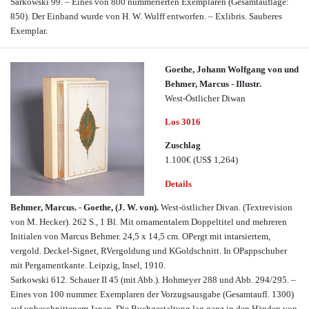
Sarkowski 99. – Eines von 800 nummerierten Exemplaren (Gesamtauflage:
850). Der Einband wurde von H. W. Wulff entworfen. – Exlibris. Sauberes
Exemplar.
Goethe, Johann Wolfgang von und
Behmer, Marcus - Illustr.
West-Östlicher Diwan
Los 3016
Zuschlag
1.100€
(US$ 1,264)
Details
Behmer, Marcus.
-
Goethe, (J. W. von).
West-östlicher Divan. (Textrevision
von M. Hecker). 262 S., 1 Bl. Mit ornamentalem Doppeltitel und mehreren
Initialen von Marcus Behmer. 24,5 x 14,5 cm. OPergt mit intarsiertem,
vergold. Deckel-Signet, RVergoldung und KGoldschnitt. In OPappschuber
mit Pergamentkante. Leipzig, Insel, 1910.
Sarkowski 612. Schauer II 45 (mit Abb.). Hohmeyer 288 und Abb. 294/295. –
Eines von 100 nummer. Exemplaren der Vorzugsausgabe (Gesamtaufl. 1300)
auf unbeschnittenem Japan. Die Buchgestaltung lag ganz in den Händen von