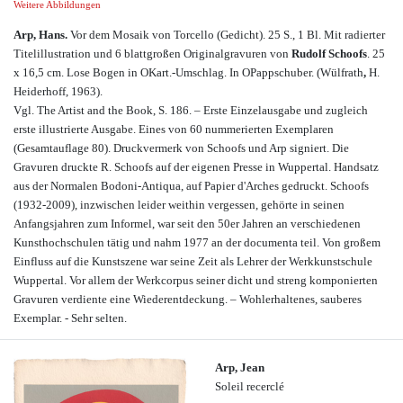
Weitere Abbildungen
Arp, Hans.
Vor dem Mosaik von Torcello (Gedicht). 25 S., 1 Bl. Mit radierter
Titelillustration und 6 blattgroßen Originalgravuren von
Rudolf Schoofs
. 25
x 16,5 cm. Lose Bogen in OKart.-Umschlag. In OPappschuber. (Wülfrath
,
H.
Heiderhoff, 1963).
Vgl. The Artist and the Book, S. 186. – Erste Einzelausgabe und zugleich
erste illustrierte Ausgabe. Eines von 60 nummerierten Exemplaren
(Gesamtauflage 80). Druckvermerk von Schoofs und Arp signiert. Die
Gravuren druckte R. Schoofs auf der eigenen Presse in Wuppertal. Handsatz
aus der Normalen Bodoni-Antiqua, auf Papier d'Arches gedruckt. Schoofs
(1932-2009), inzwischen leider weithin vergessen, gehörte in seinen
Anfangsjahren zum Informel, war seit den 50er Jahren an verschiedenen
Kunsthochschulen tätig und nahm 1977 an der documenta teil. Von großem
Einfluss auf die Kunstszene war seine Zeit als Lehrer der Werkkunstschule
Wuppertal. Vor allem der Werkcorpus seiner dicht und streng komponierten
Gravuren verdiente eine Wiederentdeckung. – Wohlerhaltenes, sauberes
Exemplar. - Sehr selten.
Arp, Jean
Soleil recerclé