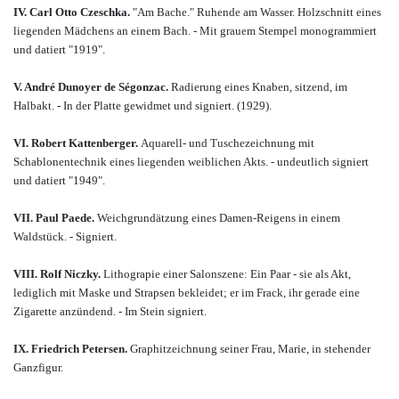
IV. Carl Otto Czeschka.
"Am Bache." Ruhende am Wasser. Holzschnitt eines
liegenden Mädchens an einem Bach. - Mit grauem Stempel monogrammiert
und datiert "1919".
V. André Dunoyer de Ségonzac.
Radierung eines Knaben, sitzend, im
Halbakt. - In der Platte gewidmet und signiert. (1929).
VI. Robert Kattenberger.
Aquarell- und Tuschezeichnung mit
Schablonentechnik eines liegenden weiblichen Akts. - undeutlich signiert
und datiert "1949".
VII. Paul Paede.
Weichgrundätzung eines Damen-Reigens in einem
Waldstück. - Signiert.
VIII. Rolf Niczky.
Lithograpie einer Salonszene: Ein Paar - sie als Akt,
lediglich mit Maske und Strapsen bekleidet; er im Frack, ihr gerade eine
Zigarette anzündend. - Im Stein signiert.
IX. Friedrich Petersen.
Graphitzeichnung seiner Frau, Marie, in stehender
Ganzfigur.