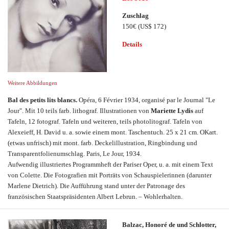
Zuschlag
150€
(US$ 172)
Details
Weitere Abbildungen
Bal des petits lits blancs.
Opéra, 6 Février 1934, organisé par le Journal "Le
Jour". Mit 10 teils farb. lithograf. Illustrationen von
Mariette Lydis
auf
Tafeln, 12 fotograf. Tafeln und weiteren, teils photolitograf. Tafeln von
Alexeieff, H. David u. a. sowie einem mont. Taschentuch. 25 x 21 cm. OKart.
(etwas unfrisch) mit mont. farb. Deckelillustration, Ringbindung und
Transparentfolienumschlag. Paris, Le Jour, 1934.
Aufwendig illustriertes Programmheft der Pariser Oper, u. a. mit einem Text
von Colette. Die Fotografien mit Porträts von Schauspielerinnen (darunter
Marlene Dietrich). Die Aufführung stand unter der Patronage des
französischen Staatspräsidenten Albert Lebrun. – Wohlerhalten.
Balzac, Honoré de und Schlotter,