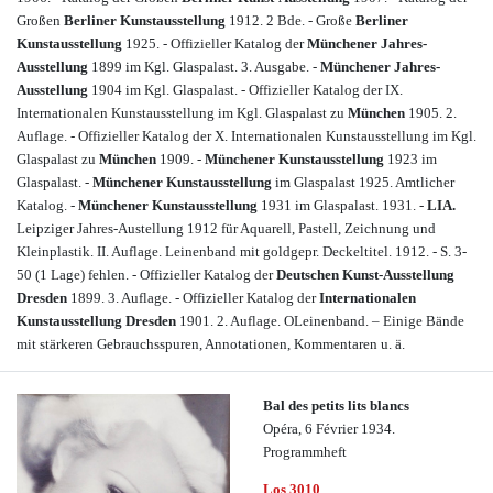
Großen
Berliner Kunstausstellung
1912. 2 Bde. - Große
Berliner
Kunstausstellung
1925. - Offizieller Katalog der
Münchener Jahres-
Ausstellung
1899 im Kgl. Glaspalast. 3. Ausgabe. -
Münchener Jahres-
Ausstellung
1904 im Kgl. Glaspalast. - Offizieller Katalog der IX.
Internationalen Kunstausstellung im Kgl. Glaspalast zu
München
1905. 2.
Auflage. - Offizieller Katalog der X. Internationalen Kunstausstellung im Kgl.
Glaspalast zu
München
1909. -
Münchener Kunstausstellung
1923 im
Glaspalast. -
Münchener Kunstausstellung
im Glaspalast 1925. Amtlicher
Katalog. -
Münchener Kunstausstellung
1931 im Glaspalast. 1931. -
LIA.
Leipziger Jahres-Austellung 1912 für Aquarell, Pastell, Zeichnung und
Kleinplastik. II. Auflage. Leinenband mit goldgepr. Deckeltitel. 1912. - S. 3-
50 (1 Lage) fehlen. - Offizieller Katalog der
Deutschen Kunst-Ausstellung
Dresden
1899. 3. Auflage. - Offizieller Katalog der
Internationalen
Kunstausstellung Dresden
1901. 2. Auflage. OLeinenband. – Einige Bände
mit stärkeren Gebrauchsspuren, Annotationen, Kommentaren u. ä.
Bal des petits lits blancs
Opéra, 6 Février 1934.
Programmheft
Los 3010