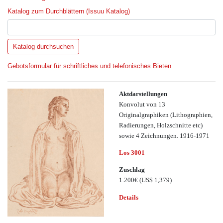
Katalog zum Durchblättern (Issuu Katalog)
Gebotsformular für schriftliches und telefonisches Bieten
Aktdarstellungen
Konvolut von 13
Originalgraphiken (Lithographien,
Radierungen, Holzschnitte etc)
sowie 4 Zeichnungen. 1916-1971
Los 3001
Zuschlag
1.200€
(US$ 1,379)
Details