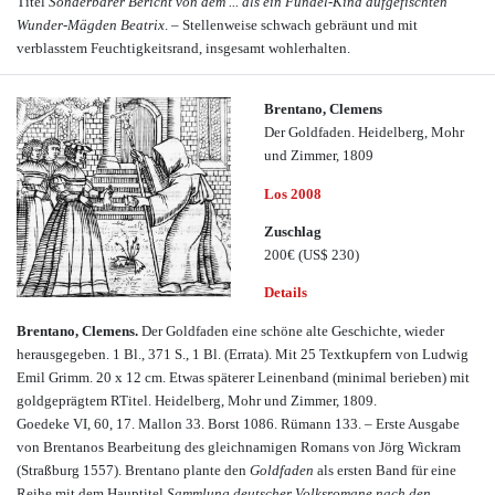
Titel
Sonderbarer Bericht von dem ... als ein Fündel-Kind aufgefischten
Wunder-Mägden Beatrix
. – Stellenweise schwach gebräunt und mit
verblasstem Feuchtigkeitsrand, insgesamt wohlerhalten.
Brentano, Clemens
Der Goldfaden. Heidelberg, Mohr
und Zimmer, 1809
Los 2008
Zuschlag
200€
(US$ 230)
Details
Brentano, Clemens.
Der Goldfaden eine schöne alte Geschichte, wieder
herausgegeben. 1 Bl., 371 S., 1 Bl. (Errata). Mit 25 Textkupfern von Ludwig
Emil Grimm. 20 x 12 cm. Etwas späterer Leinenband (minimal berieben) mit
goldgeprägtem RTitel. Heidelberg, Mohr und Zimmer, 1809.
Goedeke VI, 60, 17. Mallon 33. Borst 1086. Rümann 133. – Erste Ausgabe
von Brentanos Bearbeitung des gleichnamigen Romans von Jörg Wickram
(Straßburg 1557). Brentano plante den
Goldfaden
als ersten Band für eine
Reihe mit dem Hauptitel
Sammlung deutscher Volksromane nach den