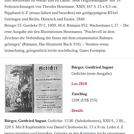
und Abentheuer zu Wasser und zu Lande. Neue Originalausgabe. Mit 16
Federzeichnungen von Theodor Hosemann. XXIV, 167 S. 15 x 8,5 cm.
Pappband d. Z. (etwas lädiert und bestoßen) mit goldgeprägtem RTitel.
Göttingen und Berlin, Dieterich und Enslin, 1840.
Brieger 55. Goedeke IV/1, 1009, 46 d. Rümann 952. Wackermann I, 27. – Die
erste Ausgabe mit den Illustrationen Hosemanns. "Prachtvoll ist dem
Zeichner die Verbindung der Szene mit dem ornamentalen Rahmen
gelungen" (Rümann, Das illustrierte Buch 319). – Vorsätze etwas
leimschattig, gelegentlich leicht stockfleckig. Gutes Exemplar.
Bürger, Gottfried August
Gedichte (erste Ausgabe)
Los 2010
Zuschlag
220€
(US$ 253)
Details
Bürger, Gottfried August.
Gedichte. 15 Bl. (Subskribenten), XXII S., 2 Bl.,
328 S. Mit 8 Kupfertafeln von Daniel Chodowiecki. 15 x 9 cm. Leder d. Z.
(etwas berieben und bestoßen, Gelenke an den Kapitalen leicht eingerissen,