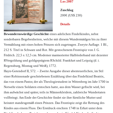
Los 2007
Zuschlag
200€
(US$ 230)
Details
Bewundernswürdige Geschichte
eines adelichen Findelkindes, nebst
sonderbaren Begebenheiten, welche mit diesem Wundermädgen bis zu ihrer
Vermählung mit eines hohen Prinzen sich zugetragen. Zweyte Auflage. 1 Bl.,
212 S. Titel in Schwarz und Rot. Mit gestochenem Frontispiz von J. G.
Fridrich. 22,5 x 12,5 cm. Moderner marmorierter Halblederband mit dezenter
RVergoldung und goldgeprägtem RSchild. Frankfurt und Leipzig (d. i.
Regensburg, Montag und Weiß), 1772.
Hayn-Gotendorf II, 572. – Zweite Ausgabe dieser abenteuerlichen, im Stil
einer Robinsonade geschriebenen Erzählung über das Findelkind Beatrix,
das von einem Pastor, der als Theologiestudent in Wittenberg im Jahr 1700 in
Notwehr einen Soldaten erstochen hatte, aus dem Wasser gefischt wird, bei
ihm aufwächst und später, teils in Männerkleidern, zahlreiche Wundertaten
vollbringt. Am Ende der Geschichte findet sie ihre fürstliche Mutter und
heiratet standesgemäß einen Prinzen. Das Frontispiz zeigt die Rettung des
Kindes aus einem Fluss. Der Erstdruck erschien 1748 in Erfurt unter dem