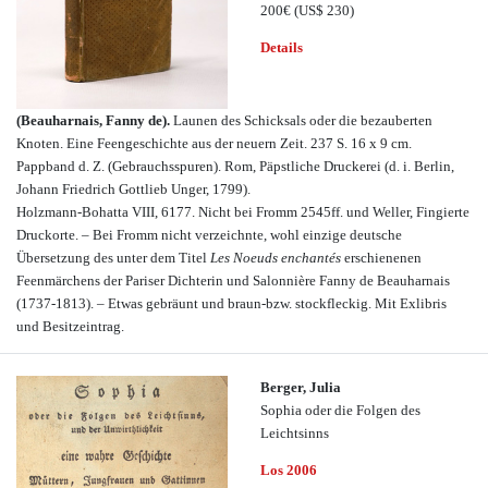
200€
(US$ 230)
Details
(Beauharnais, Fanny de).
Launen des Schicksals oder die bezauberten
Knoten. Eine Feengeschichte aus der neuern Zeit. 237 S. 16 x 9 cm.
Pappband d. Z. (Gebrauchsspuren). Rom, Päpstliche Druckerei (d. i. Berlin,
Johann Friedrich Gottlieb Unger, 1799).
Holzmann-Bohatta VIII, 6177. Nicht bei Fromm 2545ff. und Weller, Fingierte
Druckorte. – Bei Fromm nicht verzeichnte, wohl einzige deutsche
Übersetzung des unter dem Titel
Les Noeuds enchantés
erschienenen
Feenmärchens der Pariser Dichterin und Salonnière Fanny de Beauharnais
(1737-1813). – Etwas gebräunt und braun-bzw. stockfleckig. Mit Exlibris
und Besitzeintrag.
Berger, Julia
Sophia oder die Folgen des
Leichtsinns
Los 2006