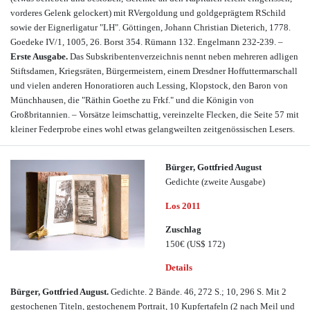
vorderes Gelenk gelockert) mit RVergoldung und goldgeprägtem RSchild
sowie der Eignerligatur "LH". Göttingen, Johann Christian Dieterich, 1778.
Goedeke IV/1, 1005, 26. Borst 354. Rümann 132. Engelmann 232-239. –
Erste Ausgabe.
Das Subskribentenverzeichnis nennt neben mehreren adligen
Stiftsdamen, Kriegsräten, Bürgermeistern, einem Dresdner Hoffuttermarschall
und vielen anderen Honoratioren auch Lessing, Klopstock, den Baron von
Münchhausen, die "Räthin Goethe zu Frkf." und die Königin von
Großbritannien. – Vorsätze leimschattig, vereinzelte Flecken, die Seite 57 mit
kleiner Federprobe eines wohl etwas gelangweilten zeitgenössischen Lesers.
Bürger, Gottfried August
Gedichte (zweite Ausgabe)
Los 2011
Zuschlag
150€
(US$ 172)
Details
Bürger, Gottfried August.
Gedichte. 2 Bände. 46, 272 S.; 10, 296 S. Mit 2
gestochenen Titeln, gestochenem Portrait, 10 Kupfertafeln (2 nach Meil und