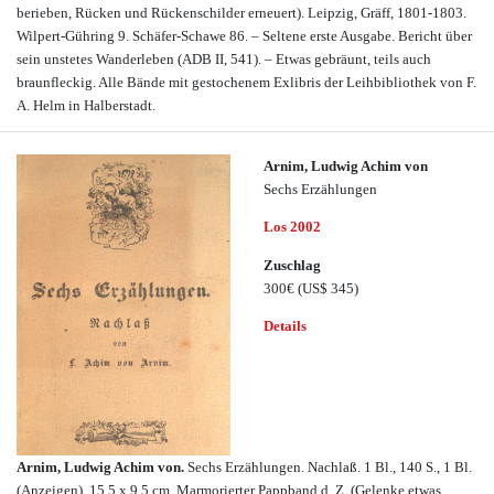
berieben, Rücken und Rückenschilder erneuert). Leipzig, Gräff, 1801-1803.
Wilpert-Gühring 9. Schäfer-Schawe 86. – Seltene erste Ausgabe. Bericht über
sein unstetes Wanderleben (ADB II, 541). – Etwas gebräunt, teils auch
braunfleckig. Alle Bände mit gestochenem Exlibris der Leihbibliothek von F.
A. Helm in Halberstadt.
Arnim, Ludwig Achim von
Sechs Erzählungen
Los 2002
Zuschlag
300€
(US$ 345)
Details
Arnim, Ludwig Achim von.
Sechs Erzählungen. Nachlaß. 1 Bl., 140 S., 1 Bl.
(Anzeigen). 15,5 x 9,5 cm. Marmorierter Pappband d. Z. (Gelenke etwas