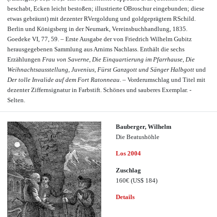
beschabt, Ecken leicht bestoßen; illustrierte OBroschur eingebunden; diese
etwas gebräunt) mit dezenter RVergoldung und goldgeprägtem RSchild.
Berlin und Königsberg in der Neumark, Vereinsbuchhandlung, 1835.
Goedeke VI, 77, 59. – Erste Ausgabe der von Friedrich Wilhelm Gubitz
herausgegebenen Sammlung aus Arnims Nachlass. Enthält die sechs
Erzählungen
Frau von Saverne
,
Die Einquartierung im Pfarrhause
,
Die
Weihnachtsausstellung
,
Juvenius
,
Fürst Ganzgott und Sänger Halbgott
und
Der tolle Invalide auf dem Fort Ratonneau
. – Vorderumschlag und Titel mit
dezenter Ziffernsignatur in Farbstift. Schönes und sauberes Exemplar. -
Selten.
Bauberger, Wilhelm
Die Beatushöhle
Los 2004
Zuschlag
160€
(US$ 184)
Details