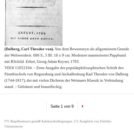
(Dalberg, Carl Theodor von).
Von dem Bewustseyn als allgemeinem Grunde
der Weltweisheit. 606 S., 5 Bl. 16 x 9 cm. Moderner marmorierter Pappband
mit RSchild. Erfurt, Georg Adam Keyser, 1793.
VD18 11052104. – Erste Ausgabe der populärphilosophischen Schrift des
Fürstbischofs von Regensburg und Aschaffenburg Karl Theodor von Dalberg
(1744-1817), der mit vielen Dichtern der Weimarer Klassik in Verbindung
stand. – Gebräunt und braunfleckig.
Next
Seite 1 von 9
[*]: Regelbesteuert gemäß Auktionsbedingungen. [^]: Ausgleich von Einfuhr-
Umsatzsteuer.