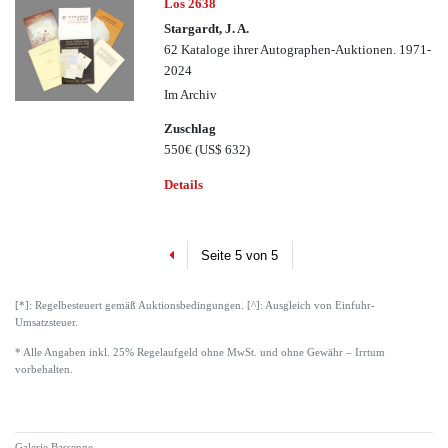
Los 2638
Stargardt, J. A.
62 Kataloge ihrer Autographen-Auktionen. 1971-
2024
Im Archiv
Zuschlag
550€
(US$ 632)
Details
Previous
Seite 5 von 5
[*]: Regelbesteuert gemäß Auktionsbedingungen. [^]: Ausgleich von Einfuhr-
Umsatzsteuer.
* Alle Angaben inkl. 25% Regelaufgeld ohne MwSt. und ohne Gewähr – Irrtum
vorbehalten.
Galerie Bassenge