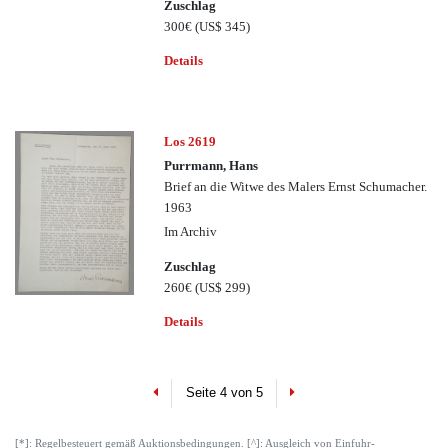
Zuschlag
300€
(US$ 345)
Details
Los 2619
Purrmann, Hans
Brief an die Witwe des Malers Ernst Schumacher.
1963
Im Archiv
Zuschlag
260€
(US$ 299)
Details
Previous
Next
Seite 4 von 5
[*]: Regelbesteuert gemäß Auktionsbedingungen. [^]: Ausgleich von Einfuhr-