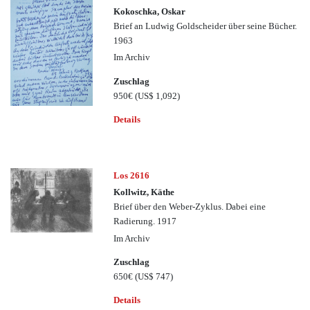
Kokoschka, Oskar
Brief an Ludwig Goldscheider über seine Bücher.
1963
Im Archiv
Zuschlag
950€
(US$ 1,092)
Details
Los 2616
Kollwitz, Käthe
Brief über den Weber-Zyklus. Dabei eine
Radierung. 1917
Im Archiv
Zuschlag
650€
(US$ 747)
Details