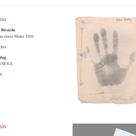
2532
 Ricarda
 an einen Maler. 1931
chiv
hlag
US$ 92)
ls
2535