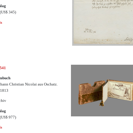
hlag
(US$ 345)
ls
2541
mbuch
ohann Christian Nicolai aus Oschatz.
-1813
chiv
hlag
(US$ 977)
ls