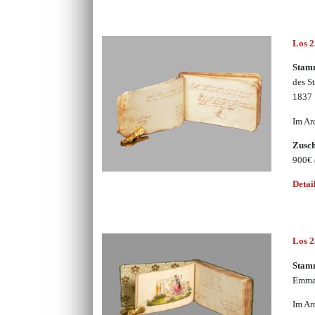
Los 
Stam
des S
1837
Im Ar
Zusc
900€
Detai
Los 
Stam
Emma 
Im Ar