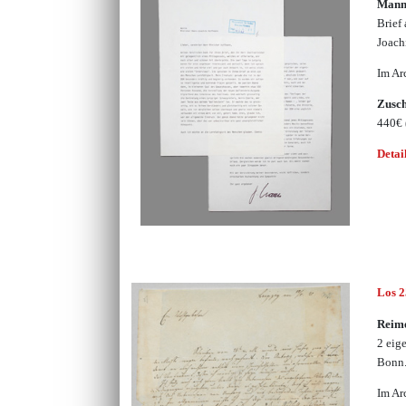
Mann
Brief
Joach
Im Ar
Zusc
440€
Detai
Los 
Reim
2 eig
Bonn
Im Ar