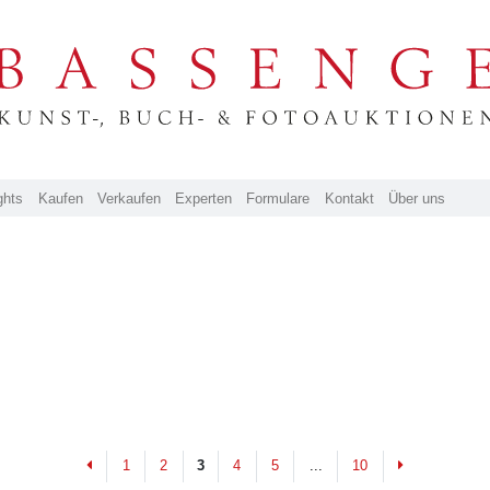
ghts
Kaufen
Verkaufen
Experten
Formulare
Kontakt
Über uns
Previous
Next
1
2
3
4
5
...
10