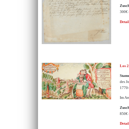
Zusc
300€
Detai
Los 
Stam
des J
1770
Im Ar
Zusc
850€
Detai