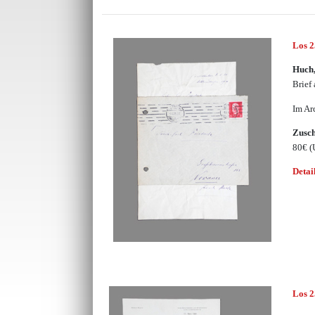
Los 
Huch,
Brief
Im Ar
Zusc
80€
(
Detai
Los 