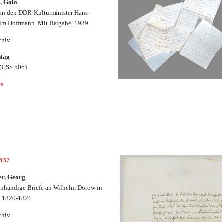
, Golo
 an den DDR-Kulturminister Hans-
im Hoffmann. Mit Beigabe. 1989
chiv
hlag
(US$ 506)
ls
2537
er, Georg
enhändige Briefe an Wilhelm Dorow in
. 1820-1821
chiv