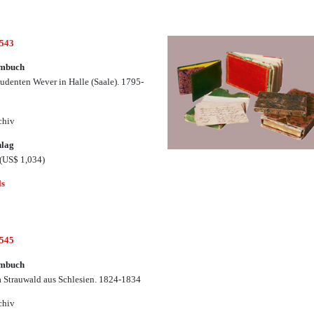
2543
mbuch
tudenten Wever in Halle (Saale). 1795-
chiv
hlag
(US$ 1,034)
ls
2545
mbuch
Strauwald aus Schlesien. 1824-1834
chiv