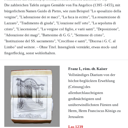
Die zahlreichen Tafeln zeigen Gemälde von Fra Angelico (1395 -1455), mit
bürgerlichem Namen Guido di Pietro, wie zum Beispiel "Lo sposalizio della
vergine", "L'adorazione dei re maci", "La fuca in ecitto", "La resurrezione di
Lazzaro", "Tradimento di giuda", "L'orazione nell' orto", "La sepolutra di
cristo", "L'ascensione", "La vergine col figlio, e varii santi", "Deposizione",
"Adorazione dei magi", "Battesimo di G. G.", "Sermone di cristo",
"Instituzione del SS. sacramento", "Crocifisso e santi", "Discesa i G. C. al
Limbo" und weitere. – Ohne Titel. Innenglenk verstärkt, etwas stock- und
fingerfleckig, sonst wohlerhalten.
Franz I., röm.-dt. Kaiser
Vollständiges Diarium von der
höchst-beglückten Erwehlung
(Crönung) des
allerdurchlauchtigsten
großmächtigsten und
unüberwindlichsten Fürsten und
Herrn, Herrn Franciscus Königs zu
Jerusalem
Los 1239