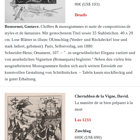
90€
(US$ 103)
Details
Boussenot, Gustave.
Chiffres & monogrammes et suite de compositions de
styles et de fantaisies. Mit gestochenem Titel sowie 35 Stahlstichen. 40 x 29
cm. Lose Blätter in illustr. OUmschlag (Vorder- und Rückdeckel lose und
stark lädiert, gebräunt). Paris, Selbstverlag, um 1880.
Schneider-Henn, Ornament, 107. – "...in ungewöhnlicher Eleganz variiert und
von ansehnlichen Vignetten (Remarquen) begleitet." Neben den vielen fein
ausgearbeiteten Monogrammen finden sich auch weitere Entwürfe zur
kunstvollen Gestaltung von Schriftstücken. – Tafeln kaum stockfleckig und
in guter Erhaltung.
Chertablon de la Vigne, David.
La manière de se bien préparer à la
mort
Los 1233
Zuschlag
600€
(US$ 690)