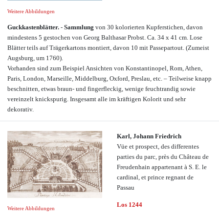
Weitere Abbildungen
Guckkastenblätter.
-
Sammlung
von 30 kolorierten Kupferstichen, davon
mindestens 5 gestochen von Georg Balthasar Probst. Ca. 34 x 41 cm. Lose
Blätter teils auf Trägerkartons montiert, davon 10 mit Passepartout. (Zumeist
Augsburg, um 1760).
Vorhanden sind zum Beispiel Ansichten von Konstantinopel, Rom, Athen,
Paris, London, Marseille, Middelburg, Oxford, Preslau, etc. – Teilweise knapp
beschnitten, etwas braun- und fingerfleckig, wenige feuchtrandig sowie
vereinzelt knickspurig. Insgesamt alle im kräftigen Kolorit und sehr
dekorativ.
Karl, Johann Friedrich
Vüe et prospect, des differentes
parties du parc, près du Château de
Freudenhain appartenant à S. E. le
cardinal, et prince regnant de
Passau
Los 1244
Weitere Abbildungen