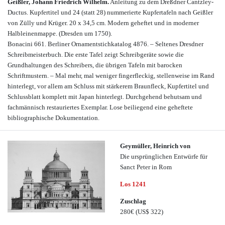
Geißler, Johann Friedrich Wilhelm.
Anleitung zu dem Dreßdner Cantzley-
Ductus. Kupfertitel und 24 (statt 28) nummerierte Kupfertafeln nach Geißler
von Zülly und Krüger. 20 x 34,5 cm. Modern geheftet und in moderner
Halbleinenmappe. (Dresden um 1750).
Bonacini 661. Berliner Ornamentstichkatalog 4876. – Seltenes Dresdner
Schreibmeisterbuch. Die erste Tafel zeigt Schreibgeräte sowie die
Grundhaltungen des Schreibers, die übrigen Tafeln mit barocken
Schriftmustern. – Mal mehr, mal weniger fingerfleckig, stellenweise im Rand
hinterlegt, vor allem am Schluss mit stärkerem Braunfleck, Kupfertitel und
Schlussblatt komplett mit Japan hinterlegt. Durchgehend behutsam und
fachmännisch restauriertes Exemplar. Lose beiliegend eine geheftete
bibliographische Dokumentation.
Geymüller, Heinrich von
Die ursprünglichen Entwürfe für
Sanct Peter in Rom
Los 1241
Zuschlag
280€
(US$ 322)