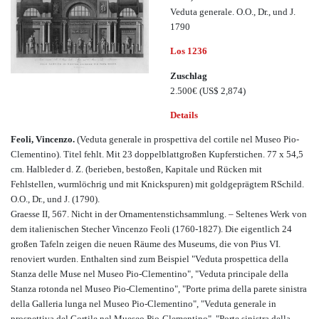
Veduta generale. O.O., Dr., und J.
1790
Los 1236
Zuschlag
2.500€
(US$ 2,874)
Details
Feoli, Vincenzo.
(Veduta generale in prospettiva del cortile nel Museo Pio-
Clementino). Titel fehlt. Mit 23 doppelblattgroßen Kupferstichen. 77 x 54,5
cm. Halbleder d. Z. (berieben, bestoßen, Kapitale und Rücken mit
Fehlstellen, wurmlöchrig und mit Knickspuren) mit goldgeprägtem RSchild.
O.O., Dr., und J. (1790).
Graesse II, 567. Nicht in der Ornamentenstichsammlung. – Seltenes Werk von
dem italienischen Stecher Vincenzo Feoli (1760-1827). Die eigentlich 24
großen Tafeln zeigen die neuen Räume des Museums, die von Pius VI.
renoviert wurden. Enthalten sind zum Beispiel "Veduta prospettica della
Stanza delle Muse nel Museo Pio-Clementino", "Veduta principale della
Stanza rotonda nel Museo Pio-Clementino", "Porte prima della parete sinistra
della Galleria lunga nel Museo Pio-Clementino", "Veduta generale in
prospettiva del Cortile nel Mueseo Pio-Clementino", "Porte sinistra della