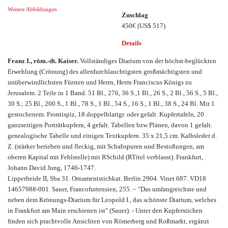
Weitere Abbildungen
Zuschlag
450€
(US$ 517)
Details
Franz I., röm.-dt. Kaiser.
Vollständiges Diarium von der höchst-beglückten
Erwehlung (Crönung) des allerdurchlauchtigsten großmächtigsten und
unüberwindlichsten Fürsten und Herrn, Herrn Franciscus Königs zu
Jerusalem. 2 Teile in 1 Band. 51 Bl., 276, 36 S.,1 Bl., 26 S., 2 Bl., 56 S., 5 Bl.,
30 S.; 25 Bl., 200 S., 1 Bl., 78 S., 1 Bl., 54 S., 16 S., 1 Bl., 38 S., 24 Bl. Mit 1
gestochenem. Frontispiz, 18 doppelblattgr. oder gefalt. Kupfertafeln, 20
ganzseitigen Porträtkupfern, 4 gefalt. Tabellen bzw Plänen, davon 1 gefalt.
genealogische Tabelle und einigen Textkupfern. 35 x 21,5 cm. Kalbsleder d.
Z. (stärker berieben und fleckig, mit Schabspuren und Bestoßungen, am
oberen Kapital mit Fehlstelle) mit RSchild (RTitel verblasst). Frankfurt,
Johann David Jung, 1746-1747.
Lipperheide II, Sba 31. Ornamentstichkat. Berlin 2904. Vinet 687. VD18
14657988-001. Sauer, Francofurtensien, 255. – "Das umfangreichste und
neben dem Krönungs-Diarium für Leopold I., das schönste Diarium, welches
in Frankfurt am Main erschienen ist" (Sauer). - Unter den Kupferstichen
finden sich prachtvolle Ansichten von Römerberg und Roßmarkt, ergänzt