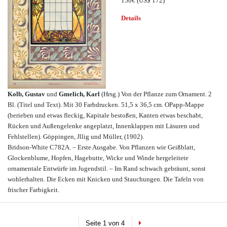
150€
(US$ 172)
Details
Kolb, Gustav
und
Gmelich, Karl
(Hrsg.) Von der Pflanze zum Ornament. 2
Bl. (Titel und Text). Mit 30 Farbdrucken. 51,5 x 36,5 cm. OPapp-Mappe
(berieben und etwas fleckig, Kapitale bestoßen, Kanten etwas beschabt,
Rücken und Außengelenke angeplatzt, Innenklappen mit Läsuren und
Fehlstellen). Göppingen, Jllig und Müller, (1902).
Bridson-White C782A. – Erste Ausgabe. Von Pflanzen wie Geißblatt,
Glockenblume, Hopfen, Hagebutte, Wicke und Winde hergeleitete
ornamentale Entwürfe im Jugendstil. – Im Rand schwach gebräunt, sonst
wohlerhalten. Die Ecken mit Knicken und Stauchungen. Die Tafeln von
frischer Farbigkeit.
Next
Seite 1 von 4