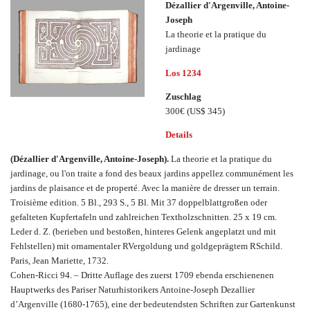
Dézallier d'Argenville, Antoine-
Joseph
La theorie et la pratique du
jardinage
Los 1234
Zuschlag
300€
(US$ 345)
Details
(Dézallier d'Argenville, Antoine-Joseph).
La theorie et la pratique du
jardinage, ou l'on traite a fond des beaux jardins appellez communément les
jardins de plaisance et de properté. Avec la manière de dresser un terrain.
Troisième edition. 5 Bl., 293 S., 5 Bl. Mit 37 doppelblattgroßen oder
gefalteten Kupfertafeln und zahlreichen Textholzschnitten. 25 x 19 cm.
Leder d. Z. (berieben und bestoßen, hinteres Gelenk angeplatzt und mit
Fehlstellen) mit ornamentaler RVergoldung und goldgeprägtem RSchild.
Paris, Jean Mariette, 1732.
Cohen-Ricci 94. – Dritte Auflage des zuerst 1709 ebenda erschienenen
Hauptwerks des Pariser Naturhistorikers Antoine-Joseph Dezallier
d’Argenville (1680-1765), eine der bedeutendsten Schriften zur Gartenkunst