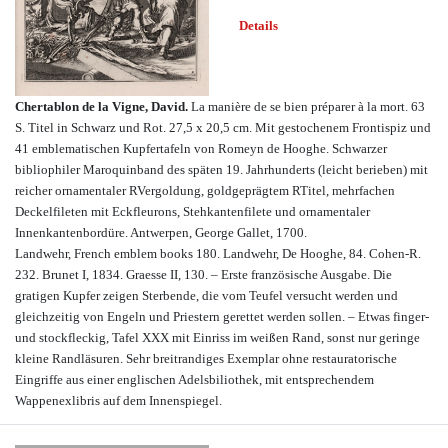
Details
Chertablon de la Vigne, David.
La manière de se bien préparer à la mort. 63
S. Titel in Schwarz und Rot. 27,5 x 20,5 cm. Mit gestochenem Frontispiz und
41 emblematischen Kupfertafeln von Romeyn de Hooghe. Schwarzer
bibliophiler Maroquinband des späten 19. Jahrhunderts (leicht berieben) mit
reicher ornamentaler RVergoldung, goldgeprägtem RTitel, mehrfachen
Deckelfileten mit Eckfleurons, Stehkantenfilete und ornamentaler
Innenkantenbordüre. Antwerpen, George Gallet, 1700.
Landwehr, French emblem books 180. Landwehr, De Hooghe, 84. Cohen-R.
232. Brunet I, 1834. Graesse II, 130. – Erste französische Ausgabe. Die
gratigen Kupfer zeigen Sterbende, die vom Teufel versucht werden und
gleichzeitig von Engeln und Priestern gerettet werden sollen. – Etwas finger-
und stockfleckig, Tafel XXX mit Einriss im weißen Rand, sonst nur geringe
kleine Randläsuren. Sehr breitrandiges Exemplar ohne restauratorische
Eingriffe aus einer englischen Adelsbiliothek, mit entsprechendem
Wappenexlibris auf dem Innenspiegel.