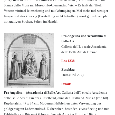
Stanza delle Muse nel Museo Pio-Clementino" etc. – Es fehlt der Titel.
Vorsatz minimal leimschattig und mit Wurmgängen. Mal mehr, mal weniger
finger- und stockfleckig (Darstellung nicht betroffen), sonst gutes Exemplar
mit gratigen Stichen. Selten im Handel.
Fra Angelico und Accademia di
Belle Art
Galleria dell'I. e reale Accademia
delle Belle Arti di Firenze
Los 1238
Zuschlag
180€
(US$ 207)
Details
Fra Angelico. - (Accademia di Belle Art.
Galleria dell'I. e reale Accademia
delle Belle Arti di Firenze). Tafelband, ohne den Textband. Mit 47 (von 60)
Kupfertafeln. 47 x 34 cm. Modernes Halbleinen unter Verwendung des
goldgeprägten Lederbandes d. Z. (berieben, bestoßen, etwas fleckig und mit
Fehlstellen am Rücken).
(Florenz, Società Artistica Editrice, 1845).