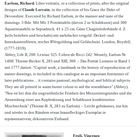
Earlom, Richard.
Liber veritatis; or a collection of prints, after the original
designs of
Claude Lorrain
; in the collection of his Grace the Duke of
Devonshire. Executed by Richard Earlom, in the manner and taste of the
drawings. 3 Bde. Mit Mit 3 Porträttafeln (davon 2 in Schabkunst) und 300
Aquatintatafeln in Sepiadruck. 41 x 25 cm. Güne Chagrinlederbände d. Z.
)teils berieben und beschabt) mit mehrfacher vergold. Deckel- und
Innenkantenfileten, reicher RVergoldung und Goldschnitt. London, Boydell,
(1777-1819).
Abbey, Life II, 200. Lewine 325. Cohen-de Ricci 242. Wessely, Earlom Nr
149ff. Thieme-Becker X, 283 und XIII, 369. – Das Porträt Lorrains in Band 1
mit 1777 datiert. "Capital work, a landmark in the history of reproduction of
master drawings, is included in this catalogue as an important forerunner of
later publications ... it contains pastoral, mythological, and biblical subjects.
They are all printed in warm bustre colour to aid the resemblance" (Abbey).
"Neu ist bei ihm die ungewöhnliche Feinheit des Mezzotintogrundes und die
Anwendung einer aus Kupferätzung und Schabkunst kombinierten
Mischtechnik" (Thieme-B. X, 283 zu Earlom). – Leicht gebräuntes, nur hin
und wieder in den Rändern etwas braunfleckiges Exemplar in
repräsentativem, dekorativem Einband.
Feoli, Vincenzo