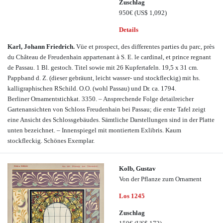
Zuschlag
950€
(US$ 1,092)
Details
Karl, Johann Friedrich.
Vüe et prospect, des differentes parties du parc, près
du Château de Freudenhain appartenant à S. E. le cardinal, et prince regnant
de Passau. 1 Bl. gestoch. Titel sowie mit 26 Kupfertafeln. 19,5 x 31 cm.
Pappband d. Z. (dieser gebräunt, leicht wasser- und stockfleckig) mit hs.
kalligraphischen RSchild. O.O. (wohl Passau) und Dr. ca. 1794.
Berliner Ornamentstichkat. 3350. – Ansprechende Folge detailreicher
Gartenansichten von Schloss Freudenhain bei Passau; die erste Tafel zeigt
eine Ansicht des Schlossgebäudes. Sämtliche Darstellungen sind in der Platte
unten bezeichnet. – Innenspiegel mit montiertem Exlibris. Kaum
stockfleckig. Schönes Exemplar.
Kolb, Gustav
Von der Pflanze zum Ornament
Los 1245
Zuschlag