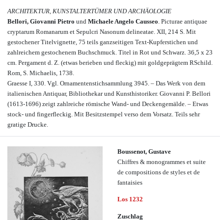
ARCHITEKTUR, KUNSTALTERTÜMER UND ARCHÄOLOGIE
Bellori, Giovanni Pietro
und
Michaele Angelo Causseo
. Picturae antiquae
cryptarum Romanarum et Sepulcri Nasonum delineatae. XII, 214 S. Mit
gestochener Titelvignette, 75 teils ganzseitigen Text-Kupferstichen und
zahlreichem gestochenem Buchschmuck. Titel in Rot und Schwarz. 36,5 x 23
cm. Pergament d. Z. (etwas berieben und fleckig) mit goldgeprägtem RSchild.
Rom, S. Michaelis, 1738.
Graesse I, 330. Vgl. Ornamentenstichsammlung 3945. – Das Werk von dem
italienischen Antiquar, Bibliothekar und Kunsthistoriker. Giovanni P. Bellori
(1613-1696) zeigt zahlreiche römische Wand- und Deckengemälde. – Etwas
stock- und fingerfleckig. Mit Besitzstempel verso dem Vorsatz. Teils sehr
gratige Drucke.
Boussenot, Gustave
Chiffres & monogrammes et suite
de compositions de styles et de
fantaisies
Los 1232
Zuschlag