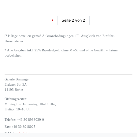
Previous
Seite 2 von 2
[*]: Regelbesteuert gemäß Auktionsbedingungen. [^]: Ausgleich von Einfuhr-
Umsatzsteuer.
* Alle Angaben inkl. 25% Regelaufgeld ohne MwSt. und ohne Gewähr – Irrtum
vorbehalten.
Galerie Bassenge
Erdener Str. 5A
14193 Berlin
Öffnungszeiten:
Montag bis Donnerstag, 10–18 Uhr,
Freitag, 10–16 Uhr
Telefon: +49 30 8938029-0
Fax: +49 30 8918025
E-Mail:
info (at) bassenge.com