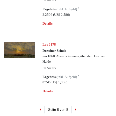
Im Archiv
*
Ergebnis
(inkl. Aufgeld)
2.250€
(US$ 2,586)
Details
Los 6178
Dresdner Schule
um 1860. Abendstimmung über der Dresdner
Heide
Im Archiv
*
Ergebnis
(inkl. Aufgeld)
875€
(US$ 1,006)
Details
Previous
Next
Seite 6 von 8