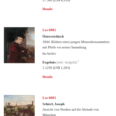
3.750€
(US$ 4,310)
Details
Los 6082
Österreichisch
1844. Bildnis eines jungen Mineraliensammlers
mit Pfeife vor seiner Sammlung
Im Archiv
*
Ergebnis
(inkl. Aufgeld)
1.125€
(US$ 1,293)
Details
Los 6083
Schierl, Joseph
Ansicht von Norden auf die Altstadt von
München