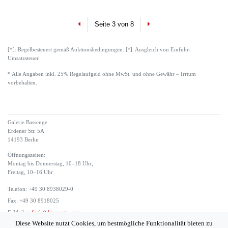
Previous
Next
Seite 3 von 8
[*]: Regelbesteuert gemäß Auktionsbedingungen. [^]: Ausgleich von Einfuhr-
Umsatzsteuer.
* Alle Angaben inkl. 25% Regelaufgeld ohne MwSt. und ohne Gewähr – Irrtum
vorbehalten.
Galerie Bassenge
Erdener Str. 5A
14193 Berlin
Öffnungszeiten:
Montag bis Donnerstag, 10–18 Uhr,
Freitag, 10–16 Uhr
Telefon: +49 30 8938029-0
Fax: +49 30 8918025
E-Mail:
info (at) bassenge.com
Diese Website nutzt Cookies, um bestmögliche Funktionalität bieten zu