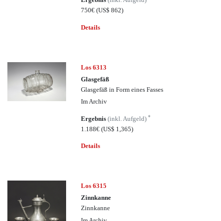
750€
(US$ 862)
Details
Los 6313
Glasgefäß
Glasgefäß in Form eines Fasses
Im Archiv
*
Ergebnis
(inkl. Aufgeld)
1.188€
(US$ 1,365)
Details
Los 6315
Zinnkanne
Zinnkanne
Im Archiv