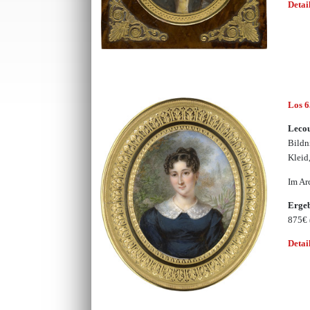
Detai
Los 
Lecou
Bildn
Kleid
Im Ar
Erge
875€
Detai