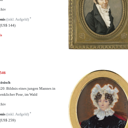
chiv
*
bnis
(inkl. Aufgeld)
(US$ 144)
ls
6546
ösisch
20. Bildnis eines jungen Mannes in
enklicher Pose, im Wald
chiv
*
bnis
(inkl. Aufgeld)
(US$ 259)