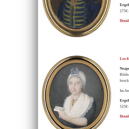
Erge
275€
Detai
Los 
Neapo
Bildn
besch
Im Ar
Erge
525€
Detai