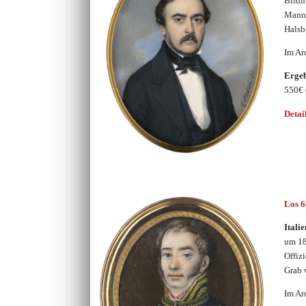
Bildn
Manne
Halsb
Im Ar
Erge
550€
Detai
Los 
Itali
um 18
Offiz
Grab 
Im Ar