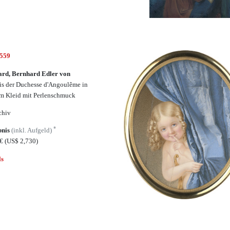
6559
rd, Bernhard Edler von
is der Duchesse d'Angoulême in
m Kleid mit Perlenschmuck
chiv
*
bnis
(inkl. Aufgeld)
5€
(US$ 2,730)
ls