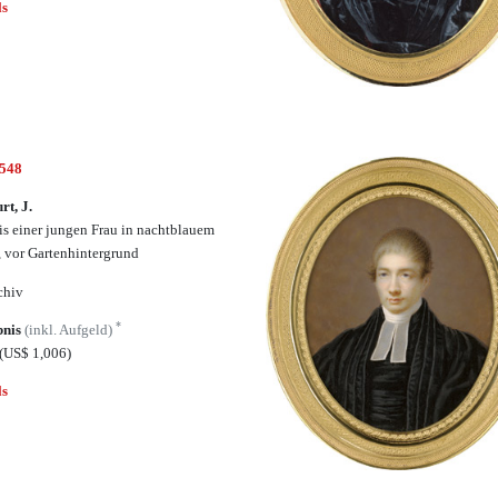
ls
6548
rt, J.
is einer jungen Frau in nachtblauem
, vor Gartenhintergrund
chiv
*
bnis
(inkl. Aufgeld)
(US$ 1,006)
ls