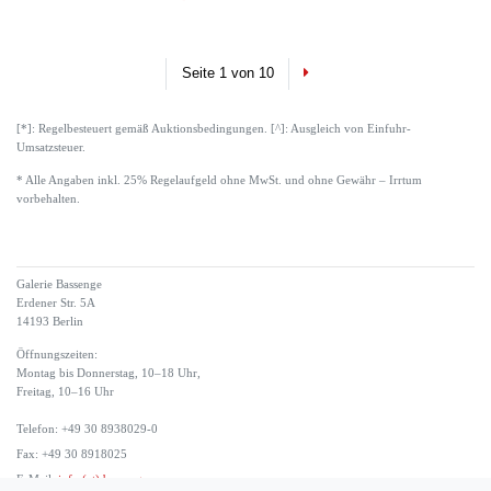
Next
Seite 1 von 10
[*]: Regelbesteuert gemäß Auktionsbedingungen. [^]: Ausgleich von Einfuhr-
Umsatzsteuer.
* Alle Angaben inkl. 25% Regelaufgeld ohne MwSt. und ohne Gewähr – Irrtum
vorbehalten.
Galerie Bassenge
Erdener Str. 5A
14193 Berlin
Öffnungszeiten:
Montag bis Donnerstag, 10–18 Uhr,
Freitag, 10–16 Uhr
Telefon: +49 30 8938029-0
Fax: +49 30 8918025
E-Mail:
info (at) bassenge.com