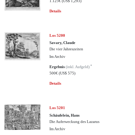
1.125€
(US$ 1,293)
Details
Los 5200
Savary, Claude
Die vier Jahreszeiten
Im Archiv
*
Ergebnis
(inkl. Aufgeld)
500€
(US$ 575)
Details
Los 5201
Schäufelein, Hans
Die Auferweckung des Lazarus
Im Archiv