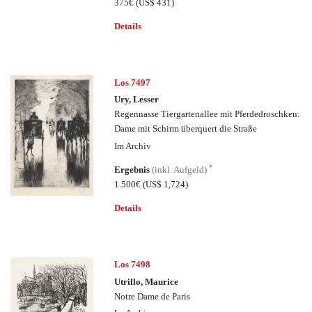
375€
(US$ 431)
Details
Los 7497
Ury, Lesser
Regennasse Tiergartenallee mit Pferdedroschken:
Dame mit Schirm überquert die Straße
Im Archiv
*
Ergebnis
(inkl. Aufgeld)
1.500€
(US$ 1,724)
Details
Los 7498
Utrillo, Maurice
Notre Dame de Paris