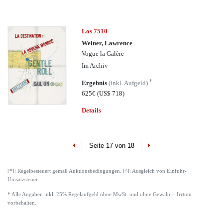
Los 7510
Weiner, Lawrence
Vogue la Galère
Im Archiv
*
Ergebnis
(inkl. Aufgeld)
625€
(US$ 718)
Details
Previous
Next
Seite 17 von 18
[*]: Regelbesteuert gemäß Auktionsbedingungen. [^]: Ausgleich von Einfuhr-
Umsatzsteuer.
* Alle Angaben inkl. 25% Regelaufgeld ohne MwSt. und ohne Gewähr – Irrtum
vorbehalten.