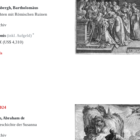
nbergh, Bartholomäus
hten mit Römischen Ruinen
chiv
*
bnis
(inkl. Aufgeld)
0€
(US$ 4,310)
ls
5024
n, Abraham de
eschichte der Susanna
chiv