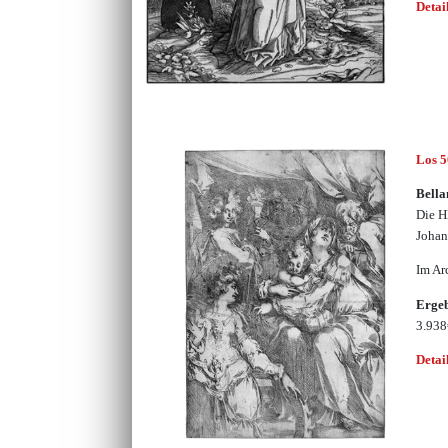
Detai
Los 
Bella
Die Hl
Johan
Im Ar
Erge
3.93
Detai