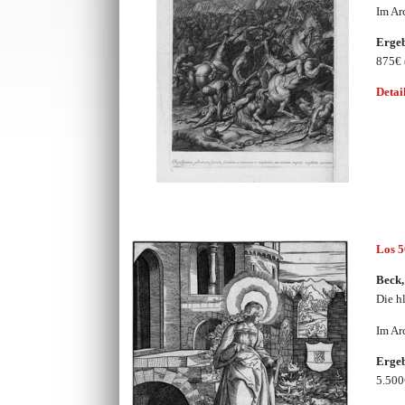
Im Ar
Erge
875€
Detai
Los 
Beck
Die h
Im Ar
Erge
5.50