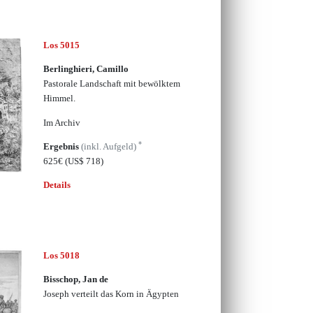
Los 5015
Berlinghieri, Camillo
Pastorale Landschaft mit bewölktem
Himmel.
Im Archiv
*
Ergebnis
(inkl. Aufgeld)
625€
(US$ 718)
Details
Los 5018
Bisschop, Jan de
Joseph verteilt das Korn in Ägypten