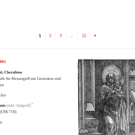
Next
1
2
3
...
12
5001
ti, Cherubino
rfe für Messergriff mit Grotesken und
ten
chiv
*
bnis
(inkl. Aufgeld)
(US$ 718)
ls