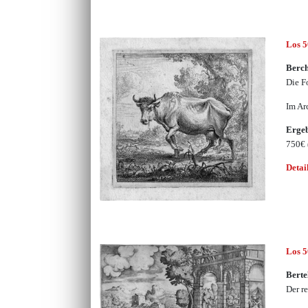
Los 
Berch
Die F
Im Ar
Erge
750€
Detai
Los 
Berte
Der r