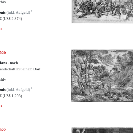
chiv
*
bnis
(inkl. Aufgeld)
0€
(US$ 2,874)
ls
5020
Hans - nach
landschaft mit einem Dorf
chiv
*
bnis
(inkl. Aufgeld)
5€
(US$ 1,293)
ls
5022