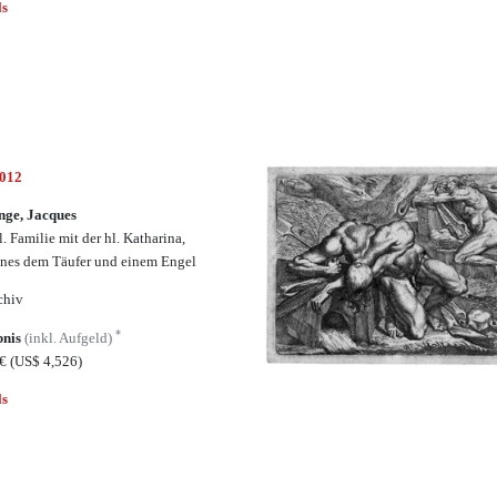
ls
5012
nge, Jacques
. Familie mit der hl. Katharina,
nes dem Täufer und einem Engel
chiv
*
bnis
(inkl. Aufgeld)
8€
(US$ 4,526)
ls