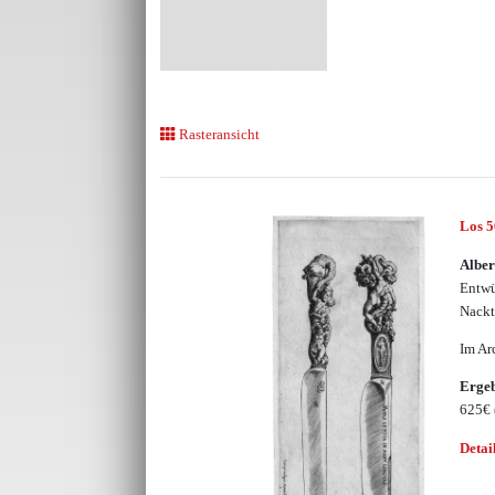
Rasteransicht
Los 
Alber
Entwü
Nack
Im Ar
Erge
625€
Detai