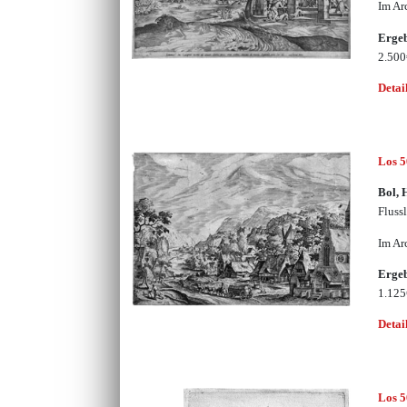
Im Ar
Erge
2.50
Detai
Los 
Bol, 
Fluss
Im Ar
Erge
1.12
Detai
Los 