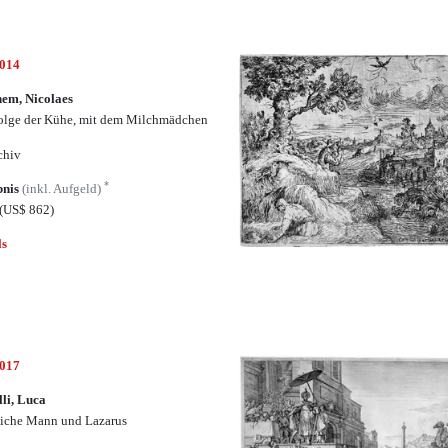
5014
em, Nicolaes
olge der Kühe, mit dem Milchmädchen
chiv
*
bnis
(inkl. Aufgeld)
(US$ 862)
ls
5017
lli, Luca
eiche Mann und Lazarus