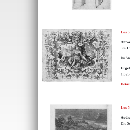
Los 
Antw
um 15
Im Ar
Erge
1.62
Detai
Los 
Audr
Die S