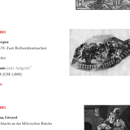
5003
erpen
70. Zwei Rollwerkkartuschen
chiv
*
bnis
(inkl. Aufgeld)
5€
(US$ 1,868)
ls
5005
an, Gérard
chlacht an der Milvischen Brücke