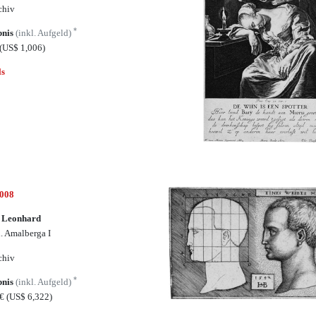
chiv
*
bnis
(inkl. Aufgeld)
(US$ 1,006)
ls
5008
, Leonhard
l. Amalberga I
chiv
*
bnis
(inkl. Aufgeld)
0€
(US$ 6,322)