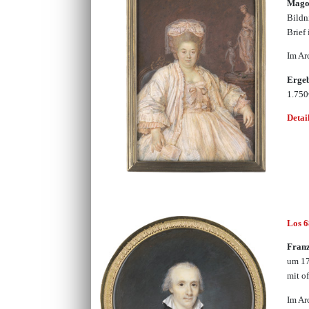
Magol
Bildn
Brief
Im Ar
Erge
1.75
Detai
Los 
Franz
um 17
mit o
Im Ar