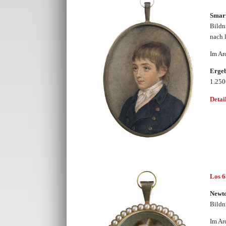
Smart
Bildn
nach 
Im Ar
Erge
1.25
Detai
Los 
Newto
Bildn
Im Ar