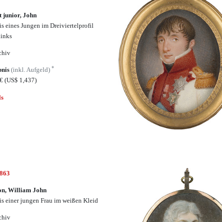
 junior, John
is eines Jungen im Dreiviertelprofil
links
chiv
*
bnis
(inkl. Aufgeld)
0€
(US$ 1,437)
ls
6863
n, William John
is einer jungen Frau im weißen Kleid
chiv