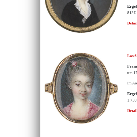
Erge
813€
Detai
Los 
Franz
um 17
Im Ar
Erge
1.75
Detai