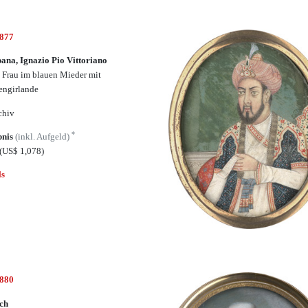
6877
na, Ignazio Pio Vittoriano
 Frau im blauen Mieder mit
ngirlande
chiv
*
bnis
(inkl. Aufgeld)
(US$ 1,078)
ls
6880
ch