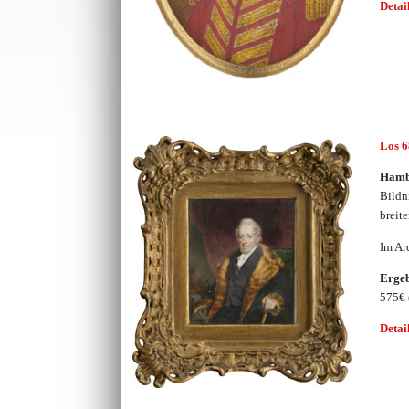
Detai
Los 
Hamb
Bildn
breit
Im Ar
Erge
575€
Detai