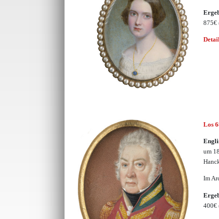
Erge
875€
Detai
Los 
Engli
um 18
Hanck
Im Ar
Erge
400€