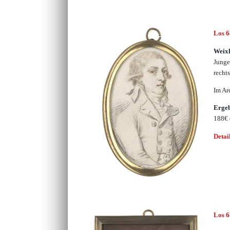
Los 
Weix
Junge
recht
Im Ar
Erge
188€
Detai
Los 