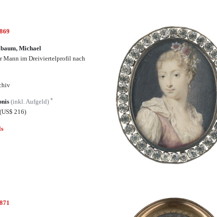
6869
lbaum, Michael
r Mann im Dreiviertelprofil nach
s
chiv
*
bnis
(inkl. Aufgeld)
(US$ 216)
ls
6871