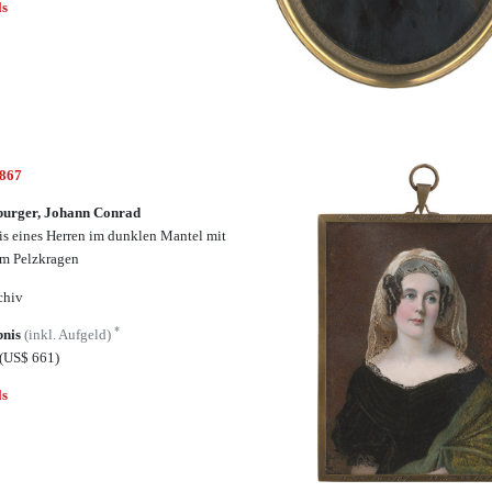
ls
6867
urger, Johann Conrad
is eines Herren im dunklen Mantel mit
em Pelzkragen
chiv
*
bnis
(inkl. Aufgeld)
(US$ 661)
ls