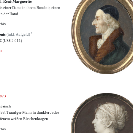
, René Marguerite
is einer Dame in ihrem Boudoir, einen
 in der Hand
chiv
*
bnis
(inkl. Aufgeld)
0€
(US$ 2,011)
ls
6873
ösisch
93. Trauriger Mann in dunkler Jacke
ffenem weißen Rüschenkragen
chiv