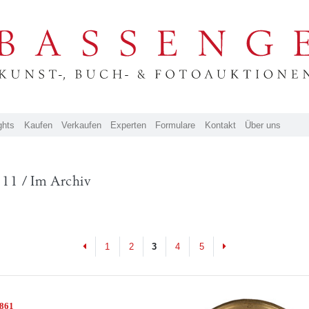
ghts
Kaufen
Verkaufen
Experten
Formulare
Kontakt
Über uns
111 / Im Archiv
Previous
Next
1
2
3
4
5
6861