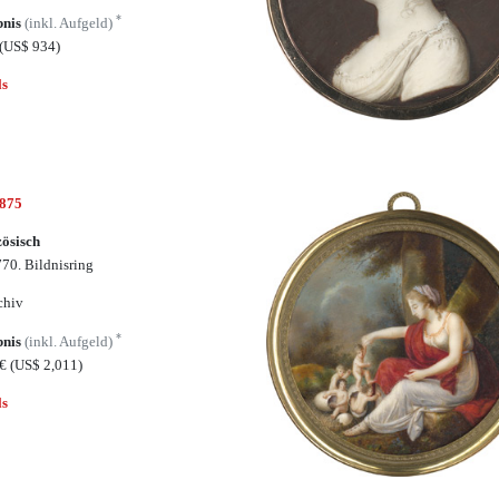
*
bnis
(inkl. Aufgeld)
(US$ 934)
ls
6875
ösisch
70. Bildnisring
chiv
*
bnis
(inkl. Aufgeld)
0€
(US$ 2,011)
ls