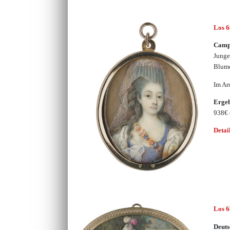
Los 
Campa
Junge
Blume
Im Ar
Erge
938€
Detai
Los 
Deuts