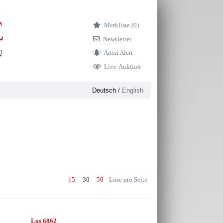
Merkliste (
0)
Newsletter
Artist Alert
Live-Auktion
Deutsch
/
English
15
30
50
Lose pro Seite
Los 6862