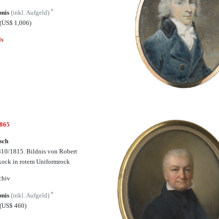
*
bnis
(inkl. Aufgeld)
(US$ 1,006)
ls
6865
sch
10/1815. Bildnis von Robert
ock in rotem Uniformrock
chiv
*
bnis
(inkl. Aufgeld)
(US$ 460)