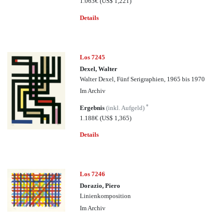
1.063€
(US$ 1,221)
Details
Los 7245
Dexel, Walter
Walter Dexel, Fünf Serigraphien, 1965 bis 1970
Im Archiv
*
Ergebnis
(inkl. Aufgeld)
1.188€
(US$ 1,365)
Details
Los 7246
Dorazio, Piero
Linienkomposition
Im Archiv