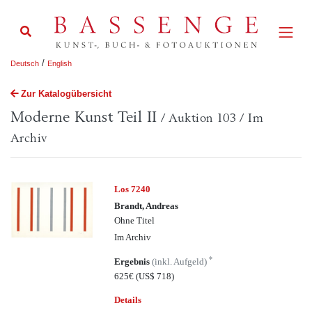
/
Deutsch
English
Zur Katalogübersicht
Moderne Kunst Teil II
/ Auktion 103 / Im
Archiv
Los 7240
Brandt, Andreas
Ohne Titel
Im Archiv
*
Ergebnis
(inkl. Aufgeld)
625€
(US$ 718)
Details