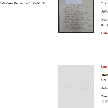
er "Moderne Rundschau". 1890-1891
2 Bri
Aukt
Zusc
80€
Deta
Los 
Halb
Gedi
Aukt
Zusc
120