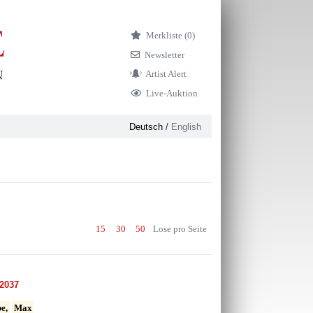
Merkliste (
0)
Newsletter
Artist Alert
Live-Auktion
Deutsch
/
English
15
30
50
Lose pro Seite
2037
e,
Max