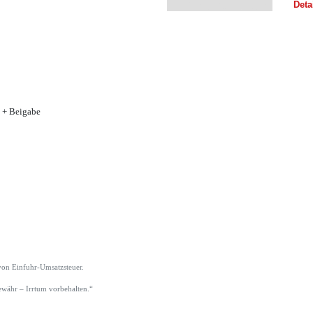
Deta
 + Beigabe
von Einfuhr-Umsatzsteuer.
währ – Irrtum vorbehalten.“