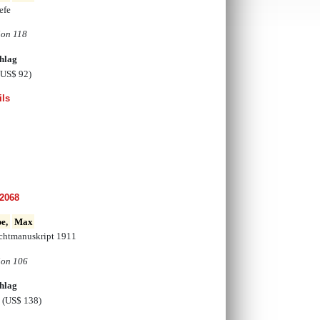
efe
ion 118
hlag
(US$ 92)
ils
2068
e,
Max
chtmanuskript 1911
ion 106
hlag
€
(US$ 138)