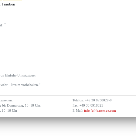
t Trauben
*
ld)
von Einfuhr-Umsatzsteuer.
währ – Irrtum vorbehalten.“
gszeiten:
Telefon: +49 30 8938029-0
 bis Donnerstag, 10–18 Uhr,
Fax: +49 30 8918025
g, 10–16 Uhr
E-Mail:
info (at) bassenge.com