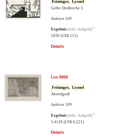
Feininger,
Lyonel
Gelbe Dorfkirche 3
Auktion 109
*
Ergebnis
(inkl. Aufgeld)
185€
(US$ 212)
Details
Los 8060
Feininger,
Lyonel
Abendgruß
Auktion 109
*
Ergebnis
(inkl. Aufgeld)
5.412€
(US$ 6,221)
Details