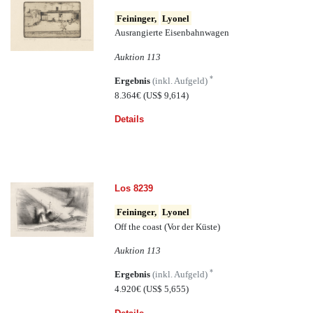
Feininger,
Lyonel
Ausrangierte Eisenbahnwagen
Auktion 113
*
Ergebnis
(inkl. Aufgeld)
8.364€
(US$ 9,614)
Details
Los 8239
Feininger,
Lyonel
Off the coast (Vor der Küste)
Auktion 113
*
Ergebnis
(inkl. Aufgeld)
4.920€
(US$ 5,655)