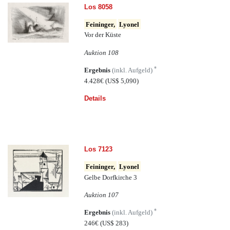
Los 8058
Feininger,
Lyonel
Vor der Küste
Auktion 108
*
Ergebnis
(inkl. Aufgeld)
4.428€
(US$ 5,090)
Details
Los 7123
Feininger,
Lyonel
Gelbe Dorfkirche 3
Auktion 107
*
Ergebnis
(inkl. Aufgeld)
246€
(US$ 283)