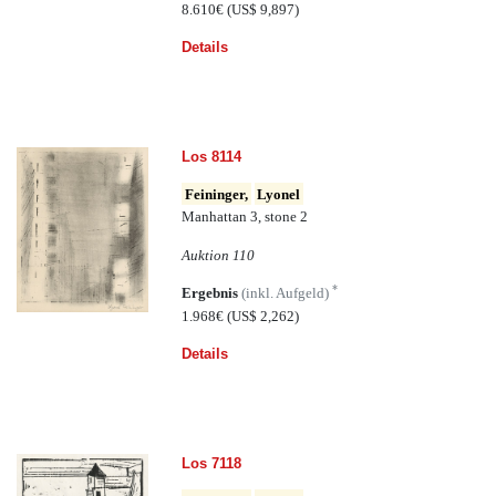
8.610€
(US$ 9,897)
Details
Los 8114
Feininger,
Lyonel
Manhattan 3, stone 2
Auktion 110
*
Ergebnis
(inkl. Aufgeld)
1.968€
(US$ 2,262)
Details
Los 7118