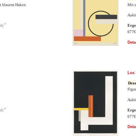
it blauem Haken
Mit 
Aukt
*
ld)
Erge
677
Deta
Los 
Dexe
Figur
Aukt
*
ld)
Erge
677
Deta