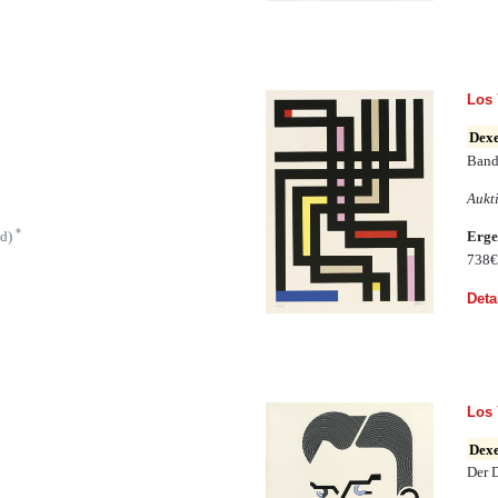
Los 
Dexe
Band
Aukt
*
ld)
Erge
738
Deta
Los 
Dexe
Der 