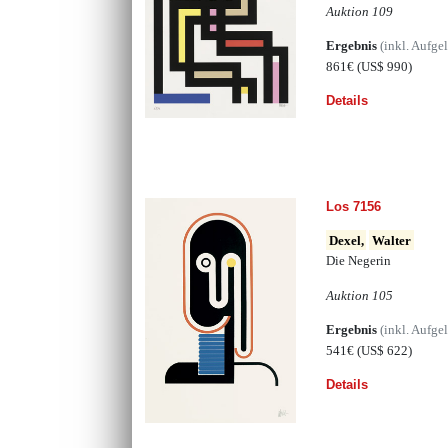
Auktion 109
Ergebnis
(inkl. Aufge
861€
(US$ 990)
Details
Los 7156
Dexel,
Walter
Die Negerin
Auktion 105
Ergebnis
(inkl. Aufge
541€
(US$ 622)
Details