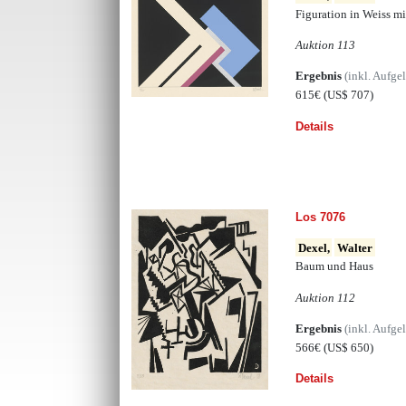
Figuration in Weiss m
Auktion 113
Ergebnis
(inkl. Aufge
615€
(US$ 707)
Details
Los 7076
Dexel,
Walter
Baum und Haus
Auktion 112
Ergebnis
(inkl. Aufge
566€
(US$ 650)
Details