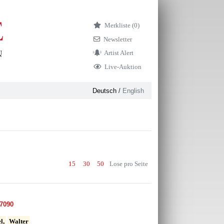
Merkliste (
0)
Newsletter
Artist Alert
Live-Auktion
Deutsch
/
English
15
30
50
Lose pro Seite
7090
l,
Walter