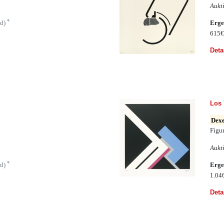
Aukt
*
ld)
Erge
615
Deta
Los 
Dexe
Figu
Aukt
*
ld)
Erge
1.04
Deta