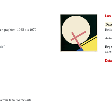
Los 
Dexe
erigraphien, 1965 bis 1970
Helle
Aukt
*
ld)
Erge
443
Deta
verein Jena, Werbekarte