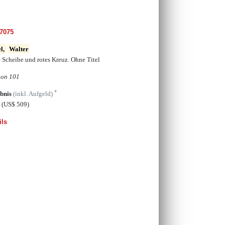
7075
l,
Walter
 Scheibe und rotes Kreuz. Ohne Titel
ion 101
*
bnis
(inkl. Aufgeld)
€
(US$ 509)
ils