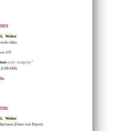
7073
l,
Walter
werk offen
ion 110
*
bnis
(inkl. Aufgeld)
€
(US$ 848)
ils
7101
l,
Walter
Diplomat (Franz von Papen)