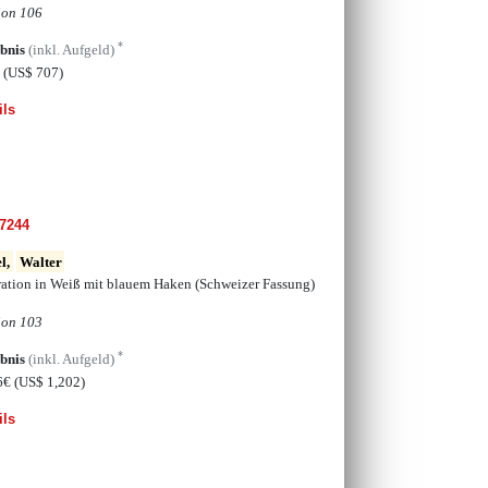
ion 106
*
bnis
(inkl. Aufgeld)
€
(US$ 707)
ils
7244
l,
Walter
ration in Weiß mit blauem Haken (Schweizer Fassung)
ion 103
*
bnis
(inkl. Aufgeld)
6€
(US$ 1,202)
ils