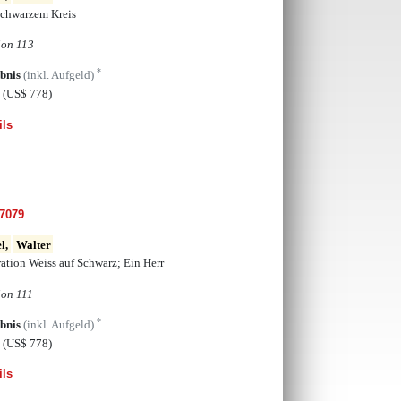
schwarzem Kreis
ion 113
*
bnis
(inkl. Aufgeld)
€
(US$ 778)
ils
7079
l,
Walter
ation Weiss auf Schwarz; Ein Herr
ion 111
*
bnis
(inkl. Aufgeld)
€
(US$ 778)
ils