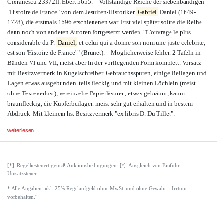
Cioranescu 23372ff. Ebert 5655. – Vollständige Reiche der siebenbändigen
"Histoire de France" von dem Jesuiten-Historiker
Gabriel
Daniel (1649-
1728), die erstmals 1696 erschienenen war. Erst viel später soltte die Reihe
dann noch von anderen Autoren fortgesetzt werden. "L'ouvrage le plus
considerable du P.
Daniel,
et celui qui a donne son nom une juste celebrite,
est son 'Histoire de France'." (Brunet). – Möglicherweise fehlen 2 Tafeln in
Bänden VI und VII, meist aber in der vorliegenden Form komplett. Vorsatz
mit Besitzvermerk in Kugelschreiber. Gebrauchsspuren, einige Beilagen und
Lagen etwas ausgebunden, teils fleckig und mit kleinen Löchlein (meist
ohne Texteverlust), vereinzelte Papierläsuren, etwas gebräunt, kaum
braunfleckig, die Kupferbeilagen meist sehr gut erhalten und in bestem
Abdruck. Mit kleinem hs. Besitzvermerk "ex libris D. Du Tillet".
weiterlesen
[*]: Regelbesteuert gemäß Auktionsbedingungen. [^]: Ausgleich von Einfuhr-
Umsatzsteuer.
* Alle Angaben inkl. 25% Regelaufgeld ohne MwSt. und ohne Gewähr – Irrtum
vorbehalten.“