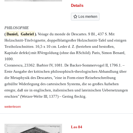
Details
Los merken
PHILOSOPHIE
(
Daniel,
Gabriel
).
Voiage du monde de Descartes. 9 Bl., 437 S. Mit
Holzschnitt-Titelvignette, doppelblattgroßer Holzschntitt-Tafel und einigen
Textholzschnitten. 16,5 x 10 cm. Leder d. Z. (berieben und bestoßen,
Kapitale defekt) mit RVergoldung (ohne das RSchild). Paris, Simon Benard,
1690.
Cioranescu, 23362. Barbier IV, 1081. De Backer-Sommervogel II, 1796.1. –
Erste Ausgabe der kritischen philosophisch-theologischen Abhandlung über
die Metaphysik des Descartes, "eine in Form einer Reisebeschreibung
gehüllte Widerlegung des cartesischen Systems, die so großes Aufsehen
erregte, daß sie in englischen, italienischen und lateinischen Uebersetzungen
erschien" (Wetzer-Welte III, 1377) – Gering fleckig.
weiterlesen
Los 84