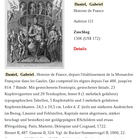
Daniel,
Gabriel
Histoire de France
Auktion 111
Zuschlag
150€
(US$ 172)
Details
Daniel,
Gabriel
.
Histoire de France, depuis l'établissement de la Monarchie
Françoise dans les Gaules. Qui comprend les règnes depuis l'an 486. jusqu'en
814. 7 Bände. Mit gestochenem Frontispiz, gestochener Intiale, 23
Kupfervignetten und 29 Textkupfern, ferner 8 (1 mehrfach gefaltete)
typographischen Tabellen, 5 Kupfertafeln und 3 mehrfach gefalteten
Kupferstichkarten. 24,5 x 19,5 cm. Leder d. Z. (teils mit stärkeren Ausbrüchen
im Bezug, Läsuren und Fehlstellen, Kapitale meist abgerissen, stärker
beschagt und bestoßen) mit goldgeprägten RSchildern und etwas
RVergoldung. Paris, Mariette, Delespine und Coignard, 1722.
Brunet II, 487. Graesse II, 324. Vgl. de Backer-Sommervogel II, 1806, 22.