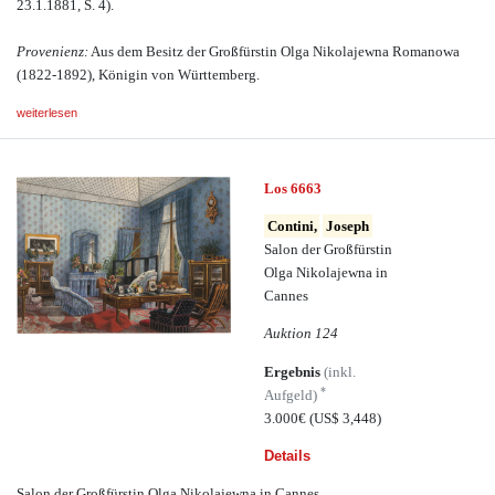
23.1.1881, S. 4).
Provenienz:
Aus dem Besitz der Großfürstin Olga Nikolajewna Romanowa
(1822-1892), Königin von Württemberg.
weiterlesen
Los 6663
Contini,
Joseph
Salon der Großfürstin
Olga Nikolajewna in
Cannes
Auktion 124
Ergebnis
(inkl.
*
Aufgeld)
3.000€
(US$ 3,448)
Details
Salon der Großfürstin Olga Nikolajewna in Cannes.