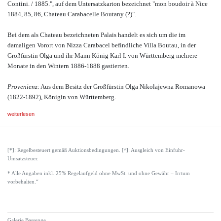
Contini. / 1885.", auf dem Untersatzkarton bezeichnet "mon boudoir à Nice
1884, 85, 86, Chateau Carabacelle Boutany (?)".
Bei dem als Chateau bezeichneten Palais handelt es sich um die im
damaligen Vorort von Nizza Carabacel befindliche Villa Boutau, in der
Großfürstin Olga und ihr Mann König Karl I. von Württemberg mehrere
Monate in den Wintern 1886-1888 gastierten.
Provenienz:
Aus dem Besitz der Großfürstin Olga Nikolajewna Romanowa
(1822-1892), Königin von Württemberg.
weiterlesen
[*]: Regelbesteuert gemäß Auktionsbedingungen. [^]: Ausgleich von Einfuhr-
Umsatzsteuer.
* Alle Angaben inkl. 25% Regelaufgeld ohne MwSt. und ohne Gewähr – Irrtum
vorbehalten.“
Galerie Bassenge