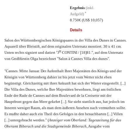
Ergebnis
(inkl.
*
Aufgeld)
8.750€
(US$ 10,057)
Details
Salon des Württembergischen Königspaares in der Villa des Dunes in Cannes.
Aquarell über Bleistift, auf dem originalen Untersatz montiert. 30 x 41 cm.
H
Unten rechts signiert und datiert "J
CONTINI / [18]81.", auf dem Untersatz
von Großfürstin Olga bezeichnet "Salon à Cannes Villa des dunes".
"Cannes. Mitte Januar. Der Aufenthalt Ihrer Majestäten des Königs und der
Königin von Württemberg dahier ist bis jetzt vom Wetter nicht eben
begünstigt. Gleichzeitig mit ihrer Ankunft hat sich der Winter eingestellt. [...]
Die Villa des Dunes, welche Ihre Majestäten bewohnen, liegt am östlichen
Ende der Rade de Cannes auf dem Boulevard de la Croisette mit der
Hauptfront gegen das Meer gekehrt [...]. Sie sieht stattlich aus, hat jedoch im
Inneren weniger Raum, als man dem äußeren Ansehen nach vermuthen sollte.
Es mußte daher auch ein Theil des Gefolges in den benachbarten [...] Villen
[...] untergebracht werden." (
Anzeiger vom Oberland: Tageszeitung für das
Oberamt Biberach und die Stadtgemeinde Biberach
, Ausgabe vom