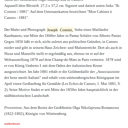
Aquarell über Bleistift. 27,3 x 37,2 cm. Signiert und datiert unten links "Jh.
Contini / 1881". Auf dem Untersatzkarton bezeichnet "Mon Cabinet à
Cannes - 1881".
Der Maler und Photograph
Joseph
Contini,
Sohn eines Mailänder
Kaufmanns, war Mitte der 1840er Jahre in Parma Schüler von Alberto Pasini.
Gegen 1856 läßt er sich, nicht zuletzt aus politischen Gründen, in Cannes
nieder und gibt in seinem Haus Zeichen- und Malunterricht. Dort als auch in
Nizza und Marseille stellt er regelmäßig aus, ebenso ist er auf der
Weltausstellung 1878 auf dem Champ-de-Mars in Paris vertreten. 1878 wird
er von König Umberto I. mit dem Orden der italienischen Krone
ausgezeichnet. Im Jahr 1881 erhält er die Goldmedaille der „Associazzione
dei bene meriti Italiani“ und erhält vom württembergischen Königspaar im
April einen Großauftrag für Gemälde (Les Echos de Cannes, 1. Mai 1881, S.
2). Seine Motive findet er seit Mitte der 1850er Jahre hauptsächlich in der
südfränzösischen Landschaft.
Provenienz:
Aus dem Besitz der Großfürstin Olga Nikolajewna Romanowa
(1822-1892), Königin von Württemberg.
weiterlesen