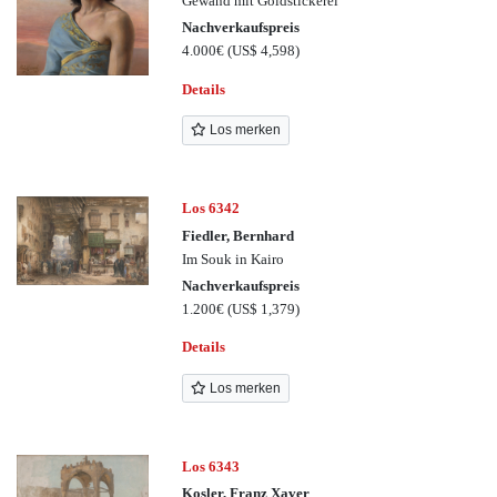
Gewand mit Goldstickerei
Nachverkaufspreis
4.000€
(US$ 4,598)
Details
Los merken
Los 6342
Fiedler, Bernhard
Im Souk in Kairo
Nachverkaufspreis
1.200€
(US$ 1,379)
Details
Los merken
Los 6343
Kosler, Franz Xaver