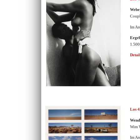
Weber
Coup
Im Ar
Erge
1.50
Detai
Los 
Wend
Wim W
Im Ar