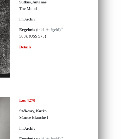
Sutkus, Antanas
The Mood
Im Archiv
*
Ergebnis
(inkl. Aufgeld)
500€
(US$ 575)
Details
Los 4270
Székessy, Karin
Séance Blanche I
Im Archiv
*
Ergebnis
(inkl. Aufgeld)