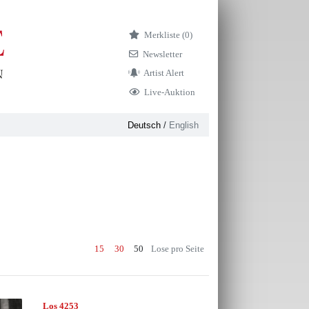
Merkliste (
0)
Newsletter
Artist Alert
Live-Auktion
Deutsch
/
English
15
30
50
Lose pro Seite
Los 4253