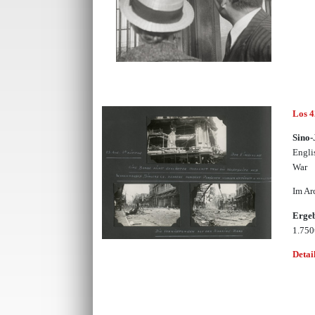
Los 
Sino
Engli
War
Im Ar
Erge
1.75
Detai