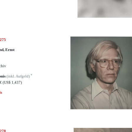
4275
nd, Ernst
chiv
*
bnis
(inkl. Aufgeld)
0€
(US$ 1,437)
ls
4278