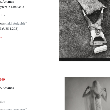
s, Antanas
sters in Lithuania
chiv
*
bnis
(inkl. Aufgeld)
5€
(US$ 1,293)
ls
4269
s, Antanas
e
chiv
*
bnis
(inkl. Aufgeld)