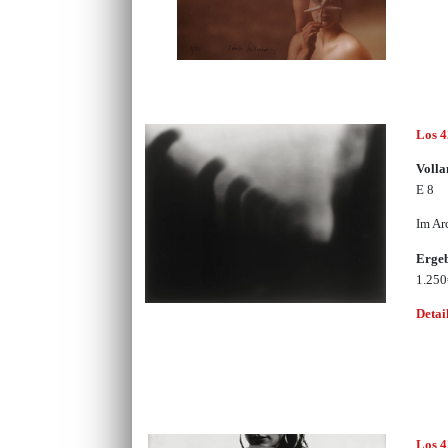
Los 
Volla
E 8
Im Ar
Erge
1.25
Detai
Los 