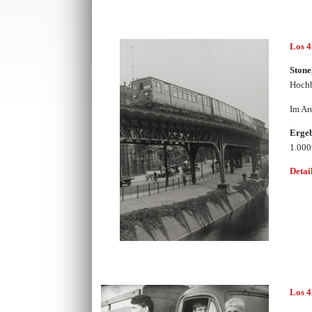
Los 
Stone
Hochb
Im Ar
Erge
1.00
Detai
Los 