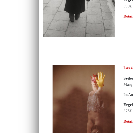
500€
Detai
Los 
Széke
Masq
Im Ar
Erge
375€
Detai