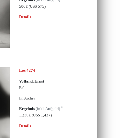
500€
(US$ 575)
Details
Los 4274
Volland, Ernst
E 9
Im Archiv
*
Ergebnis
(inkl. Aufgeld)
1.250€
(US$ 1,437)
Details