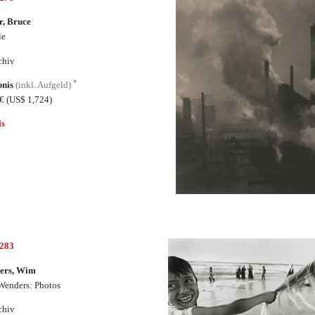
, Bruce
le
chiv
*
bnis
(inkl. Aufgeld)
0€
(US$ 1,724)
ls
4283
ers, Wim
enders: Photos
chiv