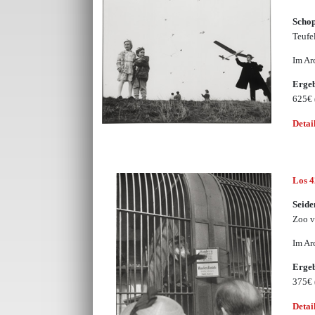
Schop
Teufe
Im Ar
Erge
625€
Detai
Los 
Seide
Zoo v
Im Ar
Erge
375€
Detai