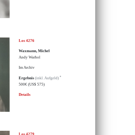
Los 4276
Waxmann, Michel
Andy Warhol
Im Archiv
*
Ergebnis
(inkl. Aufgeld)
500€
(US$ 575)
Details
Los 4279