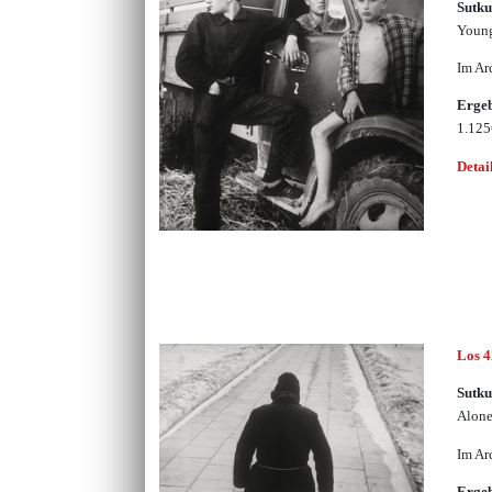
Sutku
Young
Im Ar
Erge
1.12
Detai
Los 
Sutku
Alon
Im Ar
Erge