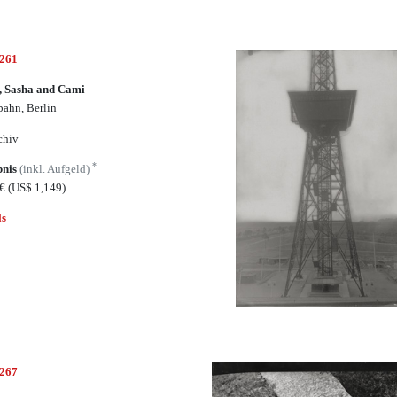
4261
, Sasha and Cami
ahn, Berlin
chiv
*
bnis
(inkl. Aufgeld)
0€
(US$ 1,149)
ls
4267