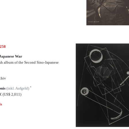
4258
-Japanese War
sh album of the Second Sino-Japanese
chiv
*
bnis
(inkl. Aufgeld)
0€
(US$ 2,011)
ls