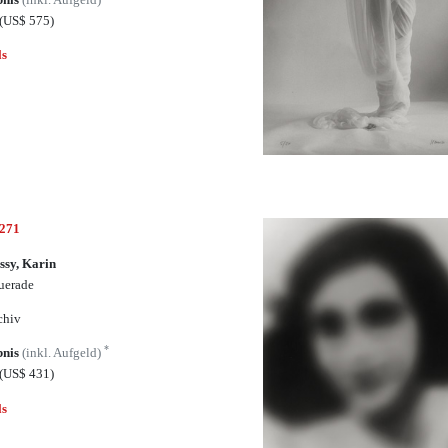
(US$ 575)
ls
4271
ssy, Karin
uerade
chiv
*
bnis
(inkl. Aufgeld)
(US$ 431)
ls