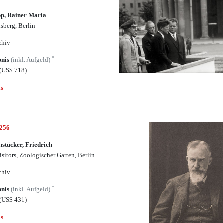
p, Rainer Maria
lsberg, Berlin
chiv
*
bnis
(inkl. Aufgeld)
(US$ 718)
ls
4256
nstücker, Friedrich
isitors, Zoologischer Garten, Berlin
chiv
*
bnis
(inkl. Aufgeld)
(US$ 431)
ls