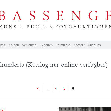
ghts
Kaufen
Verkaufen
Experten
Formulare
Kontakt
Über uns
hrhunderts (Katalog nur online verfügbar)
Previous
...
4
5
6
4251