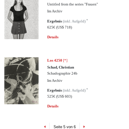
Untitled from the series "Frauen"
Im Archiv
*
Ergebnis
(inkl. Aufgeld)
625€
(US$ 718)
Details
Los 4250
[*]
Schad, Christian
Schadographie 24b
Im Archiv
*
Ergebnis
(inkl. Aufgeld)
525€
(US$ 603)
Details
Previous
Next
Seite 5 von 6