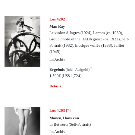
Los 4202
Man Ray
Le violon d’Ingres (1924), Larmes (ca. 1930),
Group photo of the DADA group (ca. 1922), Self-
Portrait (1932), Erotique voilée (1933), Julliet
(1945).
Im Archiv
*
Ergebnis
(inkl. Aufgeld)
1.500€
(US$ 1,724)
Details
Los 4203
[*]
Manen, Hans van
In Between (Self-Portrait)
Im Archiv