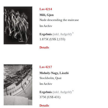
Los 4214
Mili, Gjon
Nude descending the staircase
Im Archiv
*
Ergebnis
(inkl. Aufgeld)
1.875€
(US$ 2,155)
Details
Los 4217
Moholy-Nagy, László
Stockholm, Quai
Im Archiv
*
Ergebnis
(inkl. Aufgeld)
375€
(US$ 431)
Details