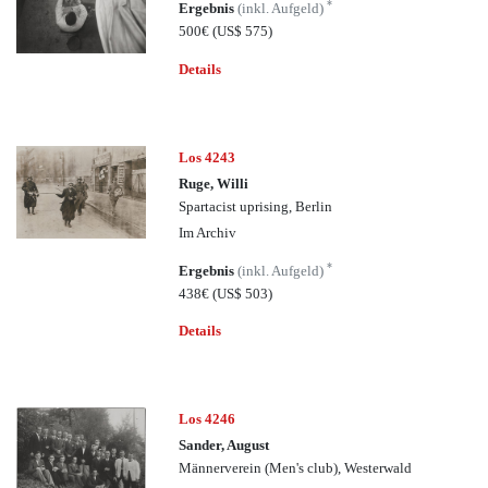
*
Ergebnis
(inkl. Aufgeld)
500€
(US$ 575)
Details
Los 4243
Ruge, Willi
Spartacist uprising, Berlin
Im Archiv
*
Ergebnis
(inkl. Aufgeld)
438€
(US$ 503)
Details
Los 4246
Sander, August
Männerverein (Men's club), Westerwald