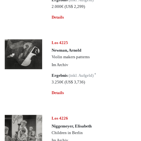
2.000€
(US$ 2,299)
Details
Los 4225
Newman, Arnold
Violin makers patterns
Im Archiv
*
Ergebnis
(inkl. Aufgeld)
3.250€
(US$ 3,736)
Details
Los 4226
Niggemeyer, Elisabeth
Children in Berlin
Im Archiv