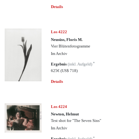
Details
Los 4222
Neusüss, Floris M.
Vier Blütenfotogramme
Im Archiv
*
Ergebnis
(inkl. Aufgeld)
625€
(US$ 718)
Details
Los 4224
Newton, Helmut
Test shot for "The Seven Sins"
Im Archiv
*
Ergebnis
(inkl. Aufgeld)