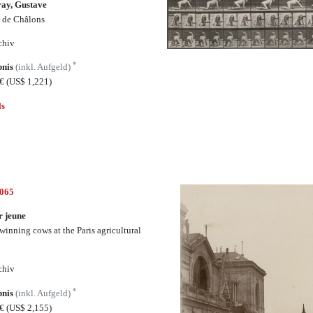
ay, Gustave
 de Châlons
chiv
*
bnis
(inkl. Aufgeld)
3€
(US$ 1,221)
ls
4065
 jeune
-winning cows at the Paris agricultural
chiv
*
bnis
(inkl. Aufgeld)
5€
(US$ 2,155)