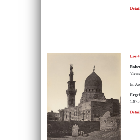
Detai
Los 
Rober
Views
Im Ar
Erge
1.87
Detai