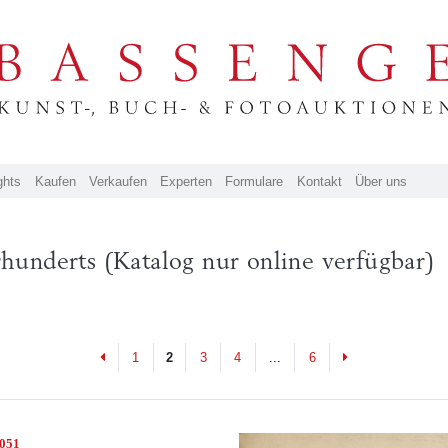
ghts
Kaufen
Verkaufen
Experten
Formulare
Kontakt
Über uns
hrhunderts (Katalog nur online verfügbar)
Previous
Next
1
2
3
4
...
6
4051