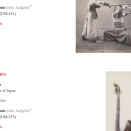
*
bnis
(inkl. Aufgeld)
(US$ 431)
ls
4055
n
e of Japan
chiv
*
bnis
(inkl. Aufgeld)
(US$ 575)
ls