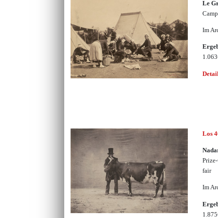
Le Gr
Camp
Im Ar
Erge
1.06
Detai
Los 
Nadar
Prize
fair
Im Ar
Erge
1.87