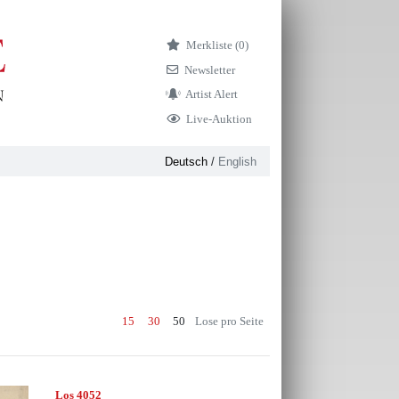
Merkliste (
0)
Newsletter
Artist Alert
Live-Auktion
Deutsch
/
English
15
30
50
Lose pro Seite
Los 4052