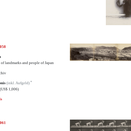
4058
n
 of landmarks and people of Japan
chiv
*
bnis
(inkl. Aufgeld)
(US$ 1,006)
ls
4061