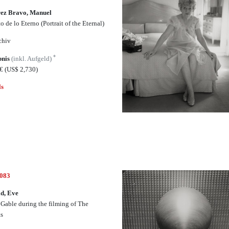
ez Bravo, Manuel
o de lo Eterno (Portrait of the Eternal)
chiv
*
bnis
(inkl. Aufgeld)
5€
(US$ 2,730)
ls
4083
d, Eve
 Gable during the filming of The
ts