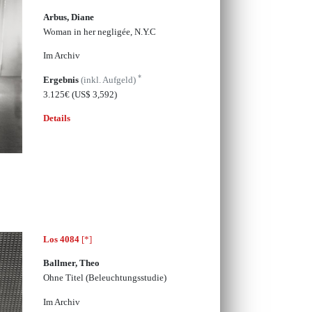
Arbus, Diane
Woman in her negligée, N.Y.C
Im Archiv
*
Ergebnis
(inkl. Aufgeld)
3.125€
(US$ 3,592)
Details
Los 4084
[*]
Ballmer, Theo
Ohne Titel (Beleuchtungsstudie)
Im Archiv