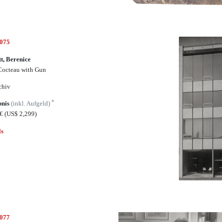
4075
t, Berenice
Cocteau with Gun
chiv
*
bnis
(inkl. Aufgeld)
0€
(US$ 2,299)
ls
4077