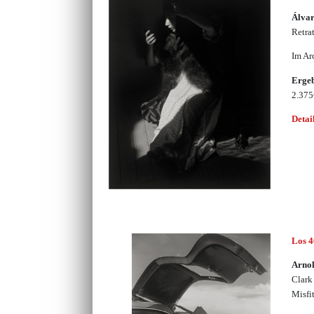
Álvar
Retrat
Im Ar
Erge
2.37
Detai
Los 
Arnol
Clark
Misfi