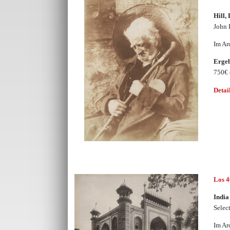
Hill,
John 
Im Ar
Erge
750€
Detai
Los 
India
Selec
Im Ar