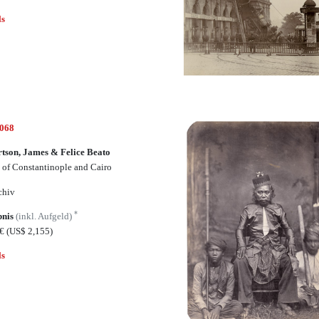
ls
4068
tson, James & Felice Beato
 of Constantinople and Cairo
chiv
*
bnis
(inkl. Aufgeld)
5€
(US$ 2,155)
ls