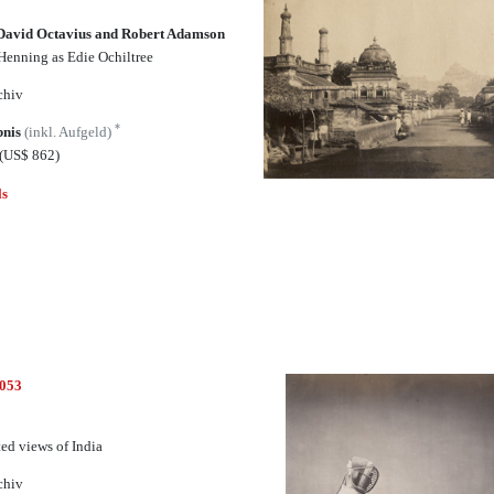
 David Octavius and Robert Adamson
Henning as Edie Ochiltree
chiv
*
bnis
(inkl. Aufgeld)
(US$ 862)
ls
4053
ted views of India
chiv