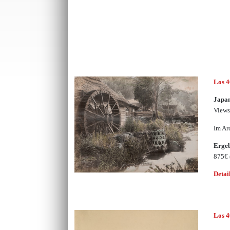
Los 
Japa
Views
Im Ar
Erge
875€
Detai
Los 