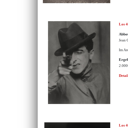
Los 
Abbot
Jean 
Im Ar
Erge
2.00
Detai
Los 