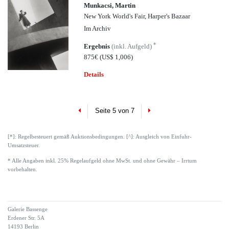
Munkacsi, Martin
New York World's Fair, Harper's Bazaar
Im Archiv
*
Ergebnis
(inkl. Aufgeld)
875€
(US$ 1,006)
Details
Previous
Next
Seite 5 von 7
[*]: Regelbesteuert gemäß Auktionsbedingungen. [^]: Ausgleich von Einfuhr-
Umsatzsteuer.
* Alle Angaben inkl. 25% Regelaufgeld ohne MwSt. und ohne Gewähr – Irrtum
vorbehalten.
Galerie Bassenge
Erdener Str. 5A
14193 Berlin