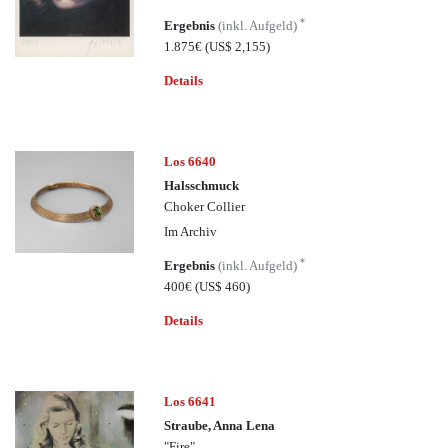
*
Ergebnis
(inkl. Aufgeld)
1.875€
(US$ 2,155)
Details
Los 6640
Halsschmuck
Choker Collier
Im Archiv
*
Ergebnis
(inkl. Aufgeld)
400€
(US$ 460)
Details
Los 6641
Straube, Anna Lena
"Fire"